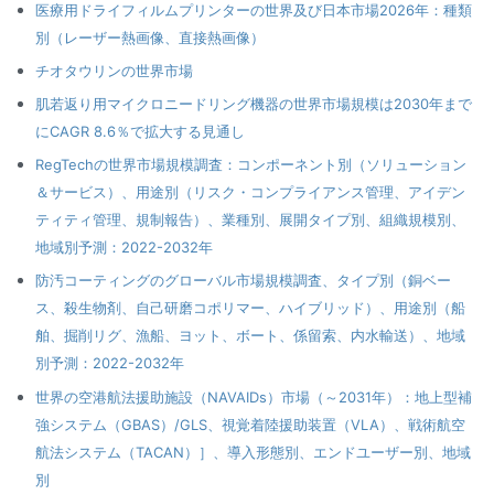
医療用ドライフィルムプリンターの世界及び日本市場2026年：種類
別（レーザー熱画像、直接熱画像）
チオタウリンの世界市場
肌若返り用マイクロニードリング機器の世界市場規模は2030年まで
にCAGR 8.6％で拡大する見通し
RegTechの世界市場規模調査：コンポーネント別（ソリューション
＆サービス）、用途別（リスク・コンプライアンス管理、アイデン
ティティ管理、規制報告）、業種別、展開タイプ別、組織規模別、
地域別予測：2022-2032年
防汚コーティングのグローバル市場規模調査、タイプ別（銅ベー
ス、殺生物剤、自己研磨コポリマー、ハイブリッド）、用途別（船
舶、掘削リグ、漁船、ヨット、ボート、係留索、内水輸送）、地域
別予測：2022-2032年
世界の空港航法援助施設（NAVAIDs）市場（～2031年）：地上型補
強システム（GBAS）/GLS、視覚着陸援助装置（VLA）、戦術航空
航法システム（TACAN）］、導入形態別、エンドユーザー別、地域
別