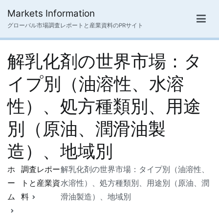
内
Markets Information
容
グローバル市場調査レポートと産業資料のPRサイト
を
ス
解乳化剤の世界市場：タ
キ
ッ
イプ別（油溶性、水溶
プ
性）、処方種類別、用途
別（原油、潤滑油製
造）、地域別
ホ
調査レポー
解乳化剤の世界市場：タイプ別（油溶性、
ー
トと産業資
水溶性）、処方種類別、用途別（原油、潤
ム
料
滑油製造）、地域別