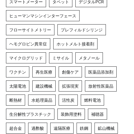
スマートメーター
タペット
デジタルPCR
ヒューマンマシンインターフェース
フローサイトメトリー
プレフィルドシリンジ
ヘモグロビン異常症
ホットメルト接着剤
マイクログリッド
ミサイル
メタノール
ワクチン
再生医療
創傷ケア
医薬品添加剤
太陽電池
建設機械
拡張現実
放射性医薬品
断熱材
水処理薬品
活性炭
燃料電池
生分解性プラスチック
装飾用塗料
補聴器
超合金
過酢酸
遠隔医療
鉄鋼
鉱山機械