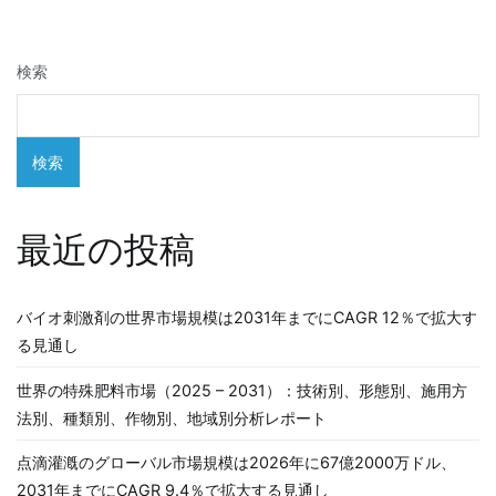
ビ
ゲ
検索
ー
シ
検索
ョ
ン
最近の投稿
バイオ刺激剤の世界市場規模は2031年までにCAGR 12％で拡大す
る見通し
世界の特殊肥料市場（2025 – 2031）：技術別、形態別、施用方
法別、種類別、作物別、地域別分析レポート
点滴灌漑のグローバル市場規模は2026年に67億2000万ドル、
2031年までにCAGR 9.4％で拡大する見通し