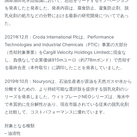
国際油田化学品会議において、思想をリードするイノベーション
を発表したと発表した。発表内容は、腐食防止、凝集防止剤、脱
乳化剤の処方などの分野における最新の研究開発についてであっ
た。
2021年12月：Croda International Plcは、Performance
Technologies and Industrial Chemicals（PTIC）事業の大部分
（売却対象事業）をCargill Velocity Holdings Limitedに現金な
し、負債なしで企業価値915mユーロ（約778mポンド）で売却す
る最終合意（本件取引）に調印したことを発表していました。
2019年10月：Nouryonは、石油生産者が原油を天然ガスや水から
分離するための、より持続可能な選択肢を提供する脱乳化剤のシ
リーズを発表しました。ウィトブレークNEOシリーズは、海水中
で本質的に生分解性があり、現在市販されている従来の脱乳化剤
と比較して、コストパフォーマンスに優れています。
対象となる種類
– 油溶性