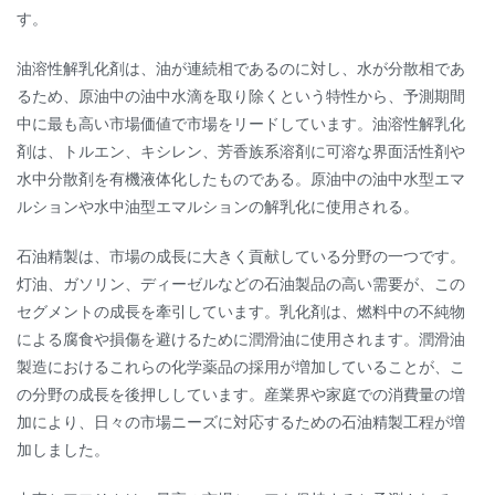
す。
油溶性解乳化剤は、油が連続相であるのに対し、水が分散相であ
るため、原油中の油中水滴を取り除くという特性から、予測期間
中に最も高い市場価値で市場をリードしています。油溶性解乳化
剤は、トルエン、キシレン、芳香族系溶剤に可溶な界面活性剤や
水中分散剤を有機液体化したものである。原油中の油中水型エマ
ルションや水中油型エマルションの解乳化に使用される。
石油精製は、市場の成長に大きく貢献している分野の一つです。
灯油、ガソリン、ディーゼルなどの石油製品の高い需要が、この
セグメントの成長を牽引しています。乳化剤は、燃料中の不純物
による腐食や損傷を避けるために潤滑油に使用されます。潤滑油
製造におけるこれらの化学薬品の採用が増加していることが、こ
の分野の成長を後押ししています。産業界や家庭での消費量の増
加により、日々の市場ニーズに対応するための石油精製工程が増
加しました。