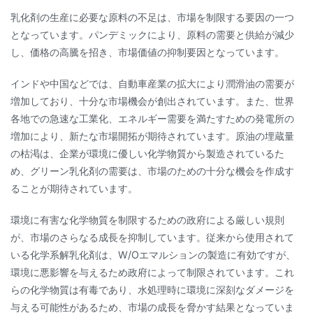
乳化剤の生産に必要な原料の不足は、市場を制限する要因の一つ
となっています。パンデミックにより、原料の需要と供給が減少
し、価格の高騰を招き、市場価値の抑制要因となっています。
インドや中国などでは、自動車産業の拡大により潤滑油の需要が
増加しており、十分な市場機会が創出されています。また、世界
各地での急速な工業化、エネルギー需要を満たすための発電所の
増加により、新たな市場開拓が期待されています。原油の埋蔵量
の枯渇は、企業が環境に優しい化学物質から製造されているた
め、グリーン乳化剤の需要は、市場のための十分な機会を作成す
ることが期待されています。
環境に有害な化学物質を制限するための政府による厳しい規則
が、市場のさらなる成長を抑制しています。従来から使用されて
いる化学系解乳化剤は、W/Oエマルションの製造に有効ですが、
環境に悪影響を与えるため政府によって制限されています。これ
らの化学物質は有毒であり、水処理時に環境に深刻なダメージを
与える可能性があるため、市場の成長を脅かす結果となっていま