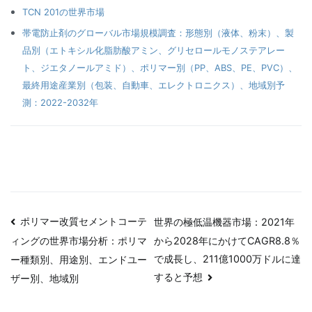
TCN 201の世界市場
帯電防止剤のグローバル市場規模調査：形態別（液体、粉末）、製
品別（エトキシル化脂肪酸アミン、グリセロールモノステアレー
ト、ジエタノールアミド）、ポリマー別（PP、ABS、PE、PVC）、
最終用途産業別（包装、自動車、エレクトロニクス）、地域別予
測：2022-2032年
投
ポリマー改質セメントコーテ
世界の極低温機器市場：2021年
から2028年にかけてCAGR8.8％
ィングの世界市場分析：ポリマ
稿
で成長し、211億1000万ドルに達
ー種類別、用途別、エンドユー
ナ
すると予想
ザー別、地域別