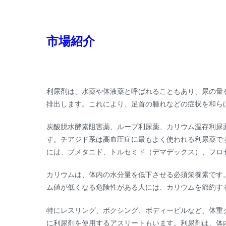
市場紹介
利尿剤は、水薬や体液薬と呼ばれることもあり、尿の量
排出します。これにより、足首の腫れなどの症状を和ら
炭酸脱水酵素阻害薬、ループ利尿薬、カリウム温存利尿
す。チアジド系は高血圧症に最もよく使われる利尿薬で
には、ブメタニド、トルセミド（デマデックス）、フロ
カリウムは、体内の水分量を低下させる必須栄養素です
ム値が低くなる危険性がある人には、カリウムを節約す
特にレスリング、ボクシング、ボディービルなど、体重
に利尿剤を使用するアスリートもいます。利尿剤は、体