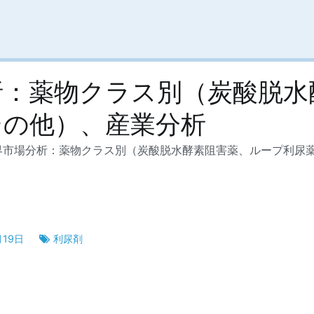
析：薬物クラス別（炭酸脱水
その他）、産業分析
界市場分析：薬物クラス別（炭酸脱水酵素阻害薬、ループ利尿
月19日
利尿剤