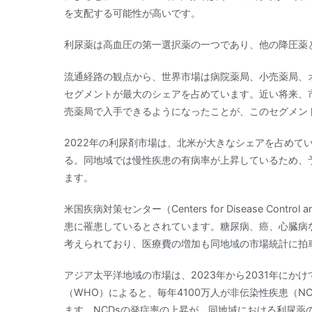
を支配する可能性が高いです。
利尿薬は高血圧の第一選択薬の一つであり、他の降圧薬
流通経路の観点から、世界市場は病院薬局、小売薬局、オ
セグメントが最大のシェアを占めています。近い将来、
売薬局で入手できるようになったことが、このセグメン
2022年の利尿剤市場は、北米が大きなシェアを占めて
る。同地域では慢性疾患の有病率が上昇しているため、
ます。
米国疾病対策センター（Centers for Disease Contr
患に罹患しているとされています。糖尿病、癌、心臓病
考えられており、医療費の増加も同地域の市場統計に拍
アジア太平洋地域の市場は、2023年から2031年に
（WHO）によると、毎年4100万人が非伝染性疾患（N
ます。NCDsの発症率の上昇が、同地域における利尿薬