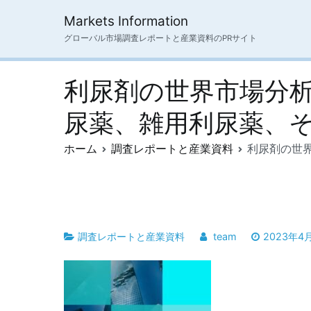
内
Markets Information
容
グローバル市場調査レポートと産業資料のPRサイト
を
ス
キ
利尿剤の世界市場分
ッ
プ
尿薬、雑用利尿薬、
ホーム
調査レポートと産業資料
利尿剤の世
調査レポートと産業資料
team
2023年4