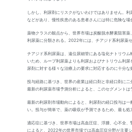
しかし、利尿剤にリスクがないわけではありません。利
などがあり、慢性疾患のある患者さんには特に危険な場
薬物クラスの観点から、世界市場は炭酸脱水酵素阻害薬
利尿薬に分類される。2022年には、チアジド系利尿薬
チアジド系利尿薬は、遠位尿細管にある塩化ナトリウム輸
いため、ループ利尿薬よりも利尿およびナトリウム利尿
尿剤に対する様々な治療上の要求に対応するのに十分な
投与経路に基づき、世界の産業は経口剤と非経口剤に二分
最新の利尿薬市場予測分析によると、このセグメントは
最新の利尿剤市場動向によると、利尿剤の経口投与は一
い。投与が簡単で、薬の吸収が予測できるため、最も処
適応症に基づき、世界市場は高血圧症、浮腫、心不全、
によると、2022年の世界市場では高血圧症分野が主要