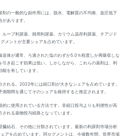
尿剤の一般的な副作用には、脱水、電解質の不均衡、血圧低下
合があります。
、ループ利尿薬、雑用利尿薬、カリウム温存利尿薬、チアジド
セグメントが主要シェアを占めています。
送体が通常、ろ過された塩のわずか5.0％程度しか再吸収しな
を引き起こす効果は低い。しかしながら、これらの薬剤は、利
効能を有しています。
される。2022年には経口剤が大きなシェアを占めています。
予測期間を通じてそのシェアを維持すると推定されます。
般的に使用されている方法です。非経口投与よりも利便性が高
方される薬物投与経路となっています。
腎臓結石、その他に分類されています。最新の利尿剤市場分析
シェアを占めています。同セグメントは、今後数年間、世界市場