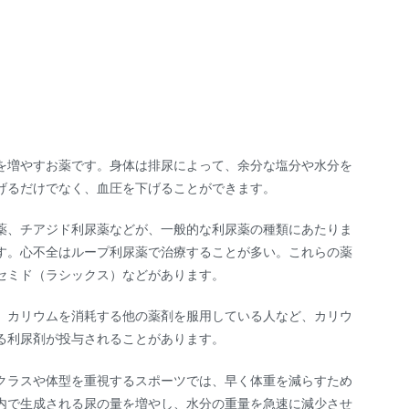
を増やすお薬です。身体は排尿によって、余分な塩分や水分を
げるだけでなく、血圧を下げることができます。
薬、チアジド利尿薬などが、一般的な利尿薬の種類にあたりま
す。心不全はループ利尿薬で治療することが多い。これらの薬
セミド（ラシックス）などがあります。
。カリウムを消耗する他の薬剤を服用している人など、カリウ
る利尿剤が投与されることがあります。
クラスや体型を重視するスポーツでは、早く体重を減らすため
内で生成される尿の量を増やし、水分の重量を急速に減少させ