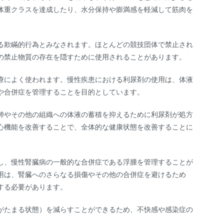
体重クラスを達成したり、水分保持や膨満感を軽減して筋肉を
る欺瞞的行為とみなされます。ほとんどの競技団体で禁止され
の禁止物質の存在を隠すために使用されることがあります。
療によく使われます。慢性疾患における利尿剤の使用は、体液
や合併症を管理することを目的としています。
肺やその他の組織への体液の蓄積を抑えるために利尿剤が処方
心機能を改善することで、全体的な健康状態を改善することに
し、慢性腎臓病の一般的な合併症である浮腫を管理することが
用は、腎臓へのさらなる損傷やその他の合併症を避けるため
する必要があります。
がたまる状態）を減らすことができるため、不快感や感染症の