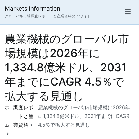
内
Markets Information
容
グローバル市場調査レポートと産業資料のPRサイト
を
ス
農業機械のグローバル市
キ
ッ
場規模は2026年に
プ
1,334.8億米ドル、2031
年までにCAGR 4.5％で
拡大する見通し
ホ
調査レポ
農業機械のグローバル市場規模は2026年
ー
ートと産
に1,334.8億米ドル、2031年までにCAGR
ム
業資料
4.5％で拡大する見通し