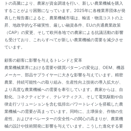
トの高騰により、農家が資金調達を行い、新しい農業機械を購入
することがより困難になっています。2025年に各種業界団体が発
表した報告書によると、農業機械市場は、輸送・物流コストの上
昇、地政学的な不確実性、厳しい融資条件、EUの共通農業政策
（CAP）の変更、そして欧州各地での農家による抗議活動の影響
も受けており、これらすべてが新しい農業機械の需要を減少させ
ています。
顧客の顧客に影響を与えるトレンドと変革
農業機械業界における需要や購買パターンの変化は、OEM、機器
メーカー、部品サプライヤーに大きな影響を与えています。精密
農業、持続可能性への取り組み、生産性向上技術の導入拡大が、
より高度な農業機械への需要を牽引しています。農家からは、自
動化、コネクティビティ、テレマティクス、そして電気駆動や自
律走行ソリューションを含む低排出パワートレインを搭載した農
業機械への需要が高まっています。同時に、土壌保全、作物の生
産性、およびオペレーターの安全性への関心の高まりが、農業機
械の設計や技術開発に影響を与えています。こうした進化する要