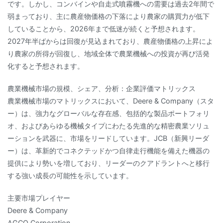
です。しかし、コンバインや自走式噴霧機への需要は過去2年間で
弱まっており、主に農産物価格の下落により農家の購買力が低下
していることから、2026年まで低迷が続くと予想されます。
2027年半ばからは回復が見込まれており、農産物価格の上昇によ
り農家の所得が回復し、地域全体で農業機械への投資が再び活発
化すると予想されます。
農業機械市場の規模、シェア、分析：企業評価マトリックス
農業機械市場のマトリックスにおいて、Deere & Company（スタ
ー）は、強力なグローバルな存在感、包括的な製品ポートフォリ
オ、およびあらゆる機械タイプにわたる先進的な精密農業ソリュ
ーションを武器に、市場をリードしています。JCB（新興リーダ
ー）は、革新的でコネクテッドかつ自律走行機能を備えた機器の
提供により勢いを増しており、リーダーのクアドラントへと移行
する強い成長の可能性を示しています。
主要市場プレイヤー
Deere & Company
AGCO Corporation