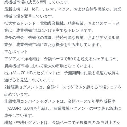
業機械市場の成長を牽引しています。
最新技術：AI、IoT、テレマティクス、および自律型機械が、農業
機械市場を変革しています。
拡大するトレンド：電動農業機械、精密農業、およびスマート農
業は、農業機械市場における主要なトレンドです。
成長の機会：機械化の進展、持続可能な農業、およびデジタル農
業が、農業機械市場に新たな機会を生み出しています。
主なポイント
アジア太平洋地域は、金額ベースで50％を超えるシェアを占め、
農業機械市場において最大の市場となっています。
出力31～70 HPのセグメントは、予測期間中に最も急速な成長を
遂げると見込まれています。
2輪駆動セグメントは、金額ベースで61.2％を超える市場シェアを
占めています。
非穀物用コンバインセグメントは、金額ベースで年平均成長率
（CAGR）6.0％を記録し、農業機械セグメントの中で最も急速に
成長しています。
耕起・中耕セグメントは、金額ベースで全農機具の28％以上のシ