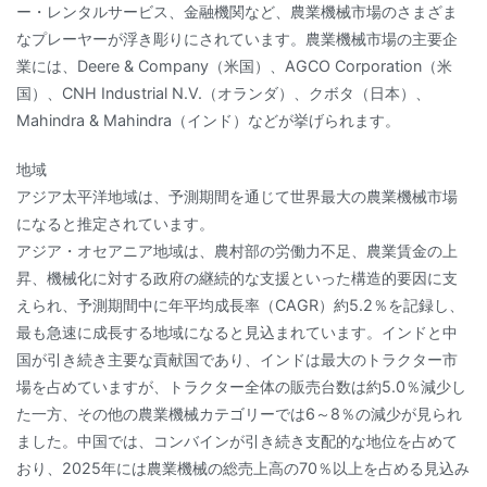
ー・レンタルサービス、金融機関など、農業機械市場のさまざま
なプレーヤーが浮き彫りにされています。農業機械市場の主要企
業には、Deere & Company（米国）、AGCO Corporation（米
国）、CNH Industrial N.V.（オランダ）、クボタ（日本）、
Mahindra & Mahindra（インド）などが挙げられます。
地域
アジア太平洋地域は、予測期間を通じて世界最大の農業機械市場
になると推定されています。
アジア・オセアニア地域は、農村部の労働力不足、農業賃金の上
昇、機械化に対する政府の継続的な支援といった構造的要因に支
えられ、予測期間中に年平均成長率（CAGR）約5.2％を記録し、
最も急速に成長する地域になると見込まれています。インドと中
国が引き続き主要な貢献国であり、インドは最大のトラクター市
場を占めていますが、トラクター全体の販売台数は約5.0％減少し
た一方、その他の農業機械カテゴリーでは6～8％の減少が見られ
ました。中国では、コンバインが引き続き支配的な地位を占めて
おり、2025年には農業機械の総売上高の70％以上を占める見込み