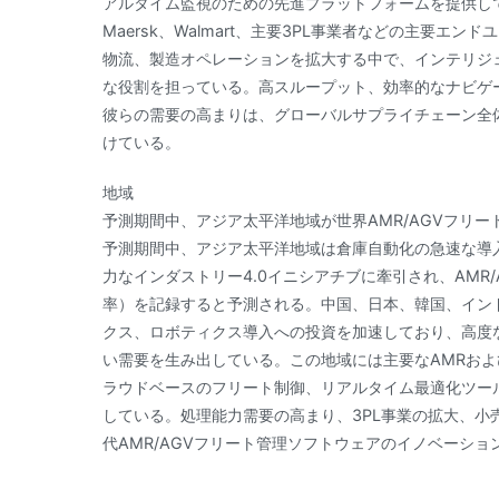
アルタイム監視のための先進プラットフォームを提供している。Am
Maersk、Walmart、主要3PL事業者などの主要
物流、製造オペレーションを拡大する中で、インテリジ
な役割を担っている。高スループット、効率的なナビゲ
彼らの需要の高まりは、グローバルサプライチェーン全体
けている。
地域
予測期間中、アジア太平洋地域が世界AMR/AGVフリ
予測期間中、アジア太平洋地域は倉庫自動化の急速な導
力なインダストリー4.0イニシアチブに牽引され、AMR
率）を記録すると予測される。中国、日本、韓国、イン
クス、ロボティクス導入への投資を加速しており、高度
い需要を生み出している。この地域には主要なAMRおよ
ラウドベースのフリート制御、リアルタイム最適化ツー
している。処理能力需要の高まり、3PL事業の拡大、
代AMR/AGVフリート管理ソフトウェアのイノベーシ