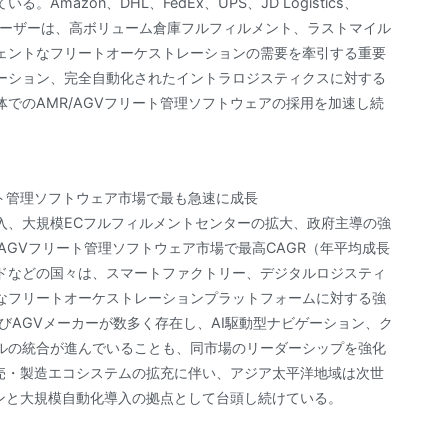
azon、DHL、FedEx、UPS、JD Logistics、
エンドユーザーは、高ボリューム倉庫フルフィルメント、ラストマイル
ェントなフリートオーケストレーションの需要を牽引する重要
ーション、完全自動化されたイントラロジスティクスに対する
でのAMR/AGVフリート管理ソフトウェアの採用を加速し続
ート管理ソフトウェア市場で最も急速に成長
入、大規模ECフルフィルメントセンターの拡大、政府主導の強
/AGVフリート管理ソフトウェア市場で最高CAGR（年平均成長
ドなどの国々は、スマートファクトリー、デジタルロジスティ
なフリートオーケストレーションプラットフォームに対する強
びAGVメーカーが数多く存在し、AI駆動型ナビゲーション、ク
ルの統合が進んでいることも、同市場のリーダーシップを強化
小売・製造エコシステムの拡充に伴い、アジア太平洋地域は次世
ョンと大規模自動化導入の拠点として台頭し続けている。