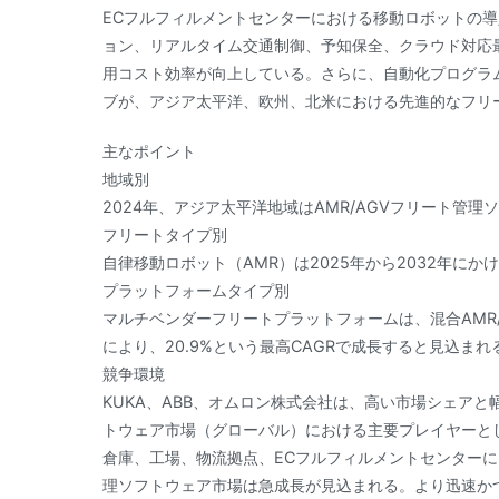
ECフルフィルメントセンターにおける移動ロボットの導
ョン、リアルタイム交通制御、予知保全、クラウド対応
用コスト効率が向上している。さらに、自動化プログラ
ブが、アジア太平洋、欧州、北米における先進的なフリ
主なポイント
地域別
2024年、アジア太平洋地域はAMR/AGVフリート管理
フリートタイプ別
自律移動ロボット（AMR）は2025年から2032年にか
プラットフォームタイプ別
マルチベンダーフリートプラットフォームは、混合AMR
により、20.9%という最高CAGRで成長すると見込まれ
競争環境
KUKA、ABB、オムロン株式会社は、高い市場シェアと
トウェア市場（グローバル）における主要プレイヤーと
倉庫、工場、物流拠点、ECフルフィルメントセンターに
理ソフトウェア市場は急成長が見込まれる。より迅速か