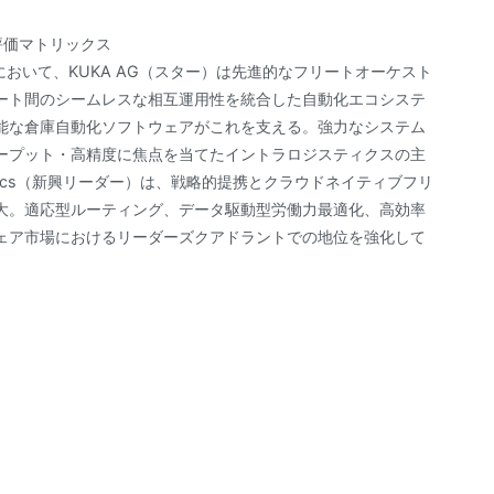
: 企業評価マトリックス
において、KUKA AG（スター）は先進的なフリートオーケスト
ート間のシームレスな相互運用性を統合した自動化エコシステ
可能な倉庫自動化ソフトウェアがこれを支える。強力なシステム
ープット・高精度に焦点を当てたイントラロジスティクスの主
otics（新興リーダー）は、戦略的提携とクラウドネイティブフリ
大。適応型ルーティング、データ駆動型労働力最適化、高効率
ェア市場におけるリーダーズクアドラントでの地位を強化して