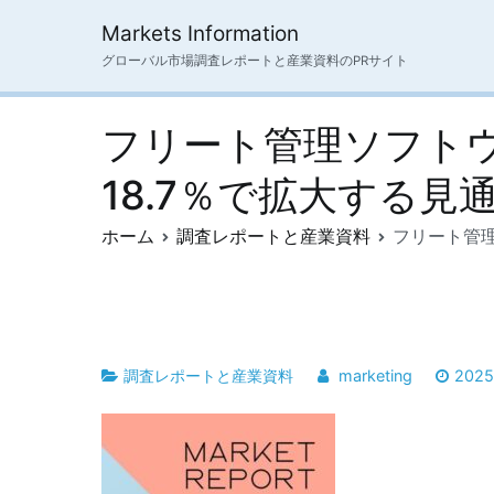
内
Markets Information
容
グローバル市場調査レポートと産業資料のPRサイト
を
ス
キ
フリート管理ソフトウ
ッ
プ
18.7％で拡大する見
ホーム
調査レポートと産業資料
フリート管理
調査レポートと産業資料
marketing
202