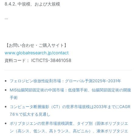
8.4.2. 中規模、および大規模
…
【お問い合わせ・ご購入サイト】
www.globalresearch.jp/contact
資料コード： ICTICTS-38461058
フェロジピン徐放性錠剤市場：グローバル予測2025年-2031年
MIS仙腸関節固定術の中国市場：低侵襲手術、仙腸関節固定術の開腹
手術
コンピュータ断層撮影（CT）の世界市場規模は2033年までにCAGR
7.6％で拡大する見通し
ポリブタジエンの世界市場規模調査、タイプ別（固体ポリブタジエ
ン（高シス、低シス、高トランス、高ビニル）、液体ポリブタジエ