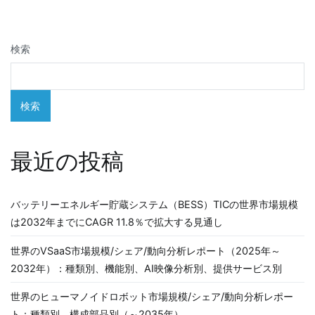
ビ
ゲ
検索
ー
シ
検索
ョ
ン
最近の投稿
バッテリーエネルギー貯蔵システム（BESS）TICの世界市場規模
は2032年までにCAGR 11.8％で拡大する見通し
世界のVSaaS市場規模/シェア/動向分析レポート（2025年～
2032年）：種類別、機能別、AI映像分析別、提供サービス別
世界のヒューマノイドロボット市場規模/シェア/動向分析レポー
ト：種類別、構成部品別（～2035年）