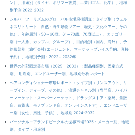
ン）、用途別（タイヤ、ポリマー改質、工業用ゴム、化学）、地域
別予測 2022-2032
シルバーツーリズムのグローバル市場規模調査：タイプ別（ウェル
ネスリトリート、自然・野生動物ツアー、歴史・文化ツアー、その
他）、年齢層別（50～60歳、61～70歳、70歳以上）、カテゴリー
別（一人旅、カップル、グループ）、目的地別（国内、海外）、予
約形態別（旅行会社/エージェント、マーケットプレイス予約、直接
予約）、地域別予測：2022～2032年
世界の外部固定器市場（2025 – 2033）：製品種類別、固定方式
別、 用途別、エンドユーザー別、地域別分析レポート
ヘアコンディショナー市場レポート：タイプ別（リンスアウト、リ
ーブイン、ディープ、その他）、流通チャネル別（専門店、ハイパ
ーマーケット・スーパーマーケット、ドラッグストア・薬局、量販
店、百貨店、モノブランド店、オンラインストア）、エンドユーザ
ー別（女性、男性、子供）、地域別 2024-2032
パーソナルエアランドビークルの世界市場2025：メーカー別、地域
別、タイプ・用途別