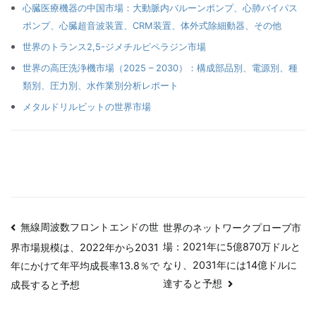
心臓医療機器の中国市場：大動脈内バルーンポンプ、心肺バイパス
ポンプ、心臓超音波装置、CRM装置、体外式除細動器、その他
世界のトランス2,5-ジメチルピペラジン市場
世界の高圧洗浄機市場（2025 – 2030）：構成部品別、電源別、種
類別、圧力別、水作業別分析レポート
メタルドリルビットの世界市場
投
無線周波数フロントエンドの世
世界のネットワークプローブ市
場：2021年に5億870万ドルと
界市場規模は、2022年から2031
稿
なり、2031年には14億ドルに
年にかけて年平均成長率13.8％で
ナ
達すると予想
成長すると予想