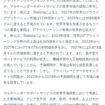
クラウドアプリケーションとサービスの採用が増加していること
が、マルチベンダーサポートサービスの世界市場の成長に寄与し
ています。例えば、Statistaによると、2021年の世界のクラウド
アプリケーション市場は1336億米ドルで、2025年には1686億米
ドルに達すると予測されています。世界市場を加速させるもう一
つの重要な要因は、ITアウトソーシング産業の世界的な拡大で
す。例えば、Statistaによると、2023年現在、世界のITアウトソ
ーシング分野の売上高は4,305億米ドルと推定され、2023年から
2027年にかけて8.07%の年間成長率を示し、2027年には5,873億
米ドルの市場規模に達すると予測されています。また、集中型サ
ポートサービスの利用が拡大し、機械学習や人工知能技術の台頭
が進んでいることから、予測期間中、市場は有利な成長見通しを
立てることができます。しかし、プライバシーとデータセキュリ
ティの問題が、2022年から2029年の予測期間を通じて市場の成
長を阻害しています。
マルチベンダーサポートサービスの世界市場調査において考慮し
た主要地域は、アジア太平洋、北米、欧州、中南米、およびその
他の地域です。北米は、主要な市場プレイヤーの優位性と、同地