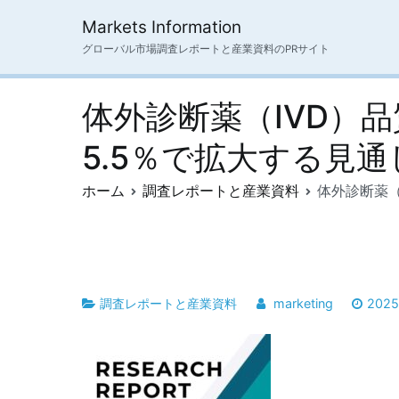
内
Markets Information
容
グローバル市場調査レポートと産業資料のPRサイト
を
ス
キ
体外診断薬（IVD）品
ッ
プ
5.5％で拡大する見通
ホーム
調査レポートと産業資料
体外診断薬（
調査レポートと産業資料
marketing
202