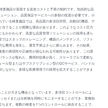
や検査施設が直面する追加コストと予算の制約です。包括的な品
リューション、品質保証サービスへの多額の投資が必要です。小
れている検査施設では、高品質の多項目対照、自動QC機器、デ
り当てることが困難な場合があります。このようなコスト圧力
にもかかわらず、高度な品質管理ソリューションの採用を遅ら
室ではスタッフのトレーニング、機器のメンテナンス、ソフト
的な費用も発生し、運営予算はさらに膨らみます。その結果、
、検査の再現性や正確性が損なわれる可能性があります。この課
バランスが取れた、費用対効果が高く、スケーラブルで柔軟な
ュール型またはサブスクリプション型のQCサービス、バンドル
和しながら、多様な医療環境での採用を拡大することができま
ることが大きな機会となっています。多項目コントロールによ
アッセイまたは分析物を同時にモニターすることができ、業務効
立ちます。複数の検査を1つのコントロールに統合することで、