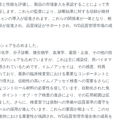
性と性能を評価し、製品の市場参入を承認することによって市
証します。これらの監督により、診断結果に対する信頼が維持
ションの導入が促進されます。これらの関係者が一体となり、相
が促進され、品質保証がサポートされ、IVD品質管理市場の成
場シェアを占めました。
床化学、分子診断、微生物学、血液学、凝固・止血、その他の技
最大のシェアを占めていますが、これは主に感染症、癌バイオマ
用されているためです。イムノアッセイは、その感度、特異
れており、最新の臨床検査室における重要なコンポーネントと
の増大は、信頼性の高いイムノアッセイ検査への需要をさらに
なコントロール材料の必要性を促しています。自動化された免
、ポイント・オブ・ケア検査の進歩により、その応用範囲は拡
ました。さらに、検査室では規制への準拠や品質基準の遵守を
ールの採用が進んでいます。これらの要因が相まって、このセ
持における重要性が強調され、IVD品質管理市場全体の成長を