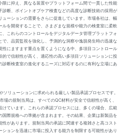
小限に抑え、異なる装置やプラットフォーム間で一貫した性能
子診断、ポイントオブケア検査などの高度な診断技術の採用が
リューションの需要をさらに促進しています。市場各社は、幅
ールを開発することで、さまざまな規模や能力の検査室に柔軟
に、これらのコントロールをデジタルデータ管理プラットフォ
とで、品質監視を強化し、予測的な洞察や逸脱発生時の迅速な
現性にますます重点を置くようになる中、多項目コントロール
新的で信頼性が高く、適応性の高い多項目ソリューションに投
の診断検査室の進化するニーズに対応するのに有利な立場にあ
品やソリューションに求められる厳しい製品承認プロセスです。
要市場の規制当局は、すべてのQC材料が安全で信頼性が高く、
設けています。これらの承認プロセスには、多くの場合、広範
の国際規格への準拠が含まれます。その結果、企業は新製品を
能性があります。規制当局の承認に関連する複雑さと高コスト
ーションを迅速に市場に投入する能力を制限する可能性があり