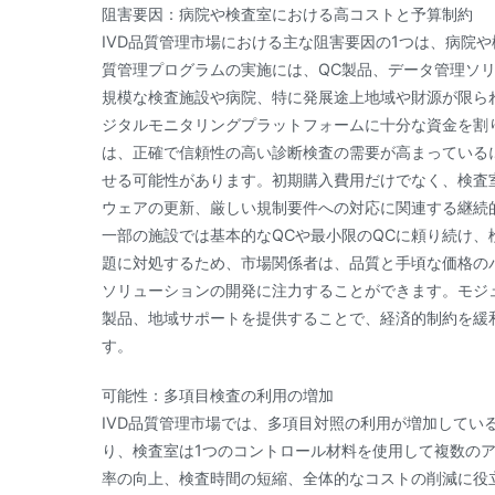
阻害要因：病院や検査室における高コストと予算制約
IVD品質管理市場における主な阻害要因の1つは、病院
質管理プログラムの実施には、QC製品、データ管理ソ
規模な検査施設や病院、特に発展途上地域や財源が限ら
ジタルモニタリングプラットフォームに十分な資金を割
は、正確で信頼性の高い診断検査の需要が高まっている
せる可能性があります。初期購入費用だけでなく、検査
ウェアの更新、厳しい規制要件への対応に関連する継続
一部の施設では基本的なQCや最小限のQCに頼り続け
題に対処するため、市場関係者は、品質と手頃な価格の
ソリューションの開発に注力することができます。モジ
製品、地域サポートを提供することで、経済的制約を緩
す。
可能性：多項目検査の利用の増加
IVD品質管理市場では、多項目対照の利用が増加してい
り、検査室は1つのコントロール材料を使用して複数の
率の向上、検査時間の短縮、全体的なコストの削減に役