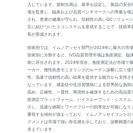
入しています。規制当局は、基準を設定し、製品の安全
場を監督し、臨床および品質ベンチマークへの準拠を保
され、患者の健康が守られ、信頼性の高いQCソリュー
互に結びついたエコシステムを形成することで、技術革新
長が形成されます。
技術別では、イムノアッセイ部門が2024年に最大の市
技術別に分類すると、IVD品質管理市場は免疫測定、臨
術に区分されます。2024年現在、免疫測定法が市場で
ーカー、慢性疾患モニタリングのルーチン診断に広く使
性、迅速で信頼性の高い結果を提供する能力から支持さ
なっています。感染症や生活習慣病による世界的な負担
高め、正確性、一貫性、再現性を確保するための高品質
疫測定プラットフォーム、ハイスループット・システム
大し、迅速な納期とワークフローの効率化が可能になり
重視する傾向が強まっており、イムノアッセイコントロ
グメントは市場で強い存在感を示しており、診断精度の維
支えています。