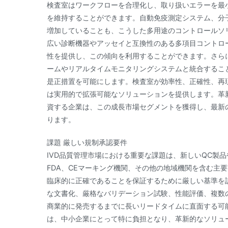
検査室はワークフローを合理化し、取り扱いエラーを最
を維持することができます。自動免疫測定システム、分
増加していることも、こうした多用途のコントロールソ
広い診断機器やアッセイと互換性のある多項目コントロ
性を提供し、この傾向を利用することができます。さら
ームやリアルタイムモニタリングシステムと統合するこ
是正措置を可能にします。検査室が効率性、正確性、再
は実用的で拡張可能なソリューションを提供します。革
資する企業は、この成長市場セグメントを獲得し、最新
ります。
課題 厳しい規制承認要件
IVD品質管理市場における重要な課題は、新しいQC製
FDA、CEマーキング機関、その他の地域機関を含む主
臨床的に正確であることを保証するために厳しい基準を
な文書化、厳格なバリデーション試験、性能評価、複数
商業的に発売するまでに長いリードタイムに直面する可
は、中小企業にとって特に負担となり、革新的なソリュ