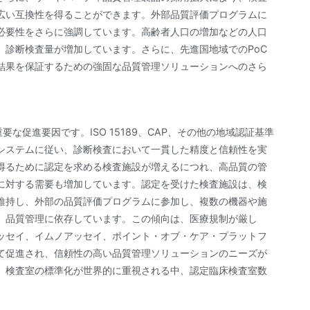
広い互換性を得ることができます。外部品質評価プログラムに
必要性をさらに強調しています。高齢者人口の増加などの人口
、診断検査量が増加しています。さらに、先進国地域でのPoC
結果を保証するための強固な品質管理ソリューションへのさら
な促進要因です。ISO 15189、CAP、その他の地域認証基準
システムに従い、診断検査において一貫した精度と信頼性を実
得るために認定を求める検査施設が増えるにつれ、高品質の管
に対する需要も増加しています。認定を受けた検査施設は、検
維持し、外部の品質評価プログラムに参加し、複数の機器や施
、品質管理に依存しています。この傾向は、医療規制が厳し
ッセイ、イムノアッセイ、ポイント・オブ・ケア・プラットフ
て促進され、信頼性の高い品質管理ソリューションのニーズが
、検査室の標準化が世界的に重視される中、認定臨床検査室数