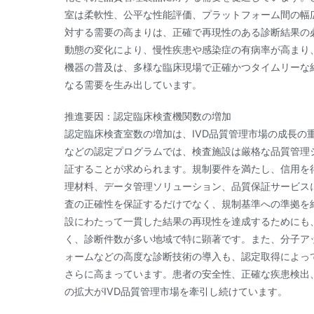
室は柔軟性、公平な性能評価、プラットフォーム間の幅
対する需要の高まりは、正確で再現性のある診断結果の
動態の変化により、慢性疾患や感染症の有病率が高まり
機器の普及は、多様な臨床現場で正確かつタイムリーな
なる需要を生み出しています。
推進要因：認定臨床検査機関数の増加
認定臨床検査室数の増加は、IVD品質管理市場の成長の重要
などの認定プログラムでは、検査施設は厳格な品質管理
証することが求められます。規制要件を満たし、信用を
理材料、データ管理ソリューション、品質保証サービス
査の正確性を保証するだけでなく、規制基準への準拠を
設にわたって一貫した結果の再現性を達成するためにも
く、診断件数が多い地域で特に顕著です。また、分子ア
ォームなどの高度な診断技術の導入も、認定取得によっ
さらに高まっています。患者の安全性、正確な疾患検出
の拡大がIVD品質管理市場を牽引し続けています。