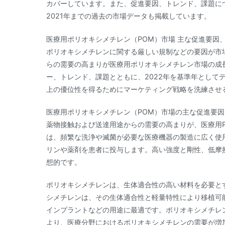
カバーしています。また、促進要因、トレンド、課題につ
2021年までの過去の市場データも掲載しています。
医療用ポリオキシメチレン（POM）市場 主な促進要因
ポリオキシメチレンに関する厳しい規制などの要因が市
らの需要の高まりが医療用ポリオキシメチレン市場の成
ー、トレンド、課題とともに、2022年を基準年として
上の優位性を得るためにマーケティング戦略を洗練させ
医療用ポリオキシメチレン（POM）市場の主な促進要因
薬物接触および送達用途からの需要の高まりが、医療用
は、頻繁な洗浄や滅菌が必要な医療機器の製造に広く使
リンや薬剤を患者に投与します。高い強度と剛性、低摩
想的です。
ポリオキシメチレンは、生体適合性の高い材料を必要と
シメチレンは、その生体適合性と軽量特性により移植可
インプラントなどの用途に最適です。ポリオキシメチレ
より、医療分野におけるポリオキシメチレンの需要が増