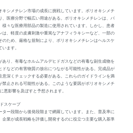
オキシメチレン市場の成長に挑戦しています。ポリオキシメチ
り、医療分野で幅広い用途がある。ポリオキシメチレンは、バ
、様々な医療用部品の製造に使用されています。しかし、患者
ンは、軽度の皮膚刺激や重篤なアナフィラキシーなど、一部の
そのため、厳格な規制により、ポリオキシメチレンはヘルスケ
ています。
があり、有毒なホルムアルデヒドガスなどの有毒な副生成物を
ヒドなどの有害物質の放出につながる可能性がある。完成品が
注意深くチェックする必要がある。これらのガイドラインを満
が禁止される可能性がある。このような要因がポリオキシメチ
長に悪影響を及ぼすと予想されます。
ンドスケープ
ーター段階から後発段階まで網羅しています。また、普及率に
、企業が成長戦略を評価し開発するのに役立つ主要な購入基準