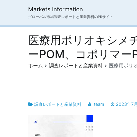
内
Markets Information
容
グローバル市場調査レポートと産業資料のPRサイト
を
ス
キ
医療用ポリオキシメ
ッ
プ
ーPOM、コポリマー
ホーム
調査レポートと産業資料
医療用ポリオ
調査レポートと産業資料
team
2023年7