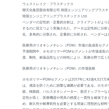
ウェストレイク・プラスチックス
聯天化集団股份有限公司 韓国エンジニアリングプラスチ
韓国エンジニアリングプラスチックス Ltd.
ベンダーの定性的・定量的分析は、クライアントがより
するのに役立つよう実施された。データは定性的に分析
化、多角的に分類され、定量的に分析され、ベンダーは
医療用ポリオキシメチレン（POM）市場の急成長セグ
予測期間中、ホモポリマーPOMセグメントが市場成長の
度、剛性、耐薬品性などの特性により、医療分野で広く
医療用ポリオキシメチレン（POM）の市場規模
ホモポリマーPOMセグメントは2017年に42億4,52
は、感染を防ぐために頻繁な滅菌が必要である。ホモポ
鏡、検眼鏡、パルスオキシメーター、胎児ドップラーな
定性が高く、医療機器や用具の精度と一貫性を確保でき
め、耐久性や耐摩耗性を必要とする用途に理想的な材料