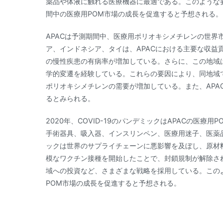
薬品や体液に触れる医療機器に最適である。このような
間中の医療用POM市場の成長を促進すると予想される。
APACは予測期間中、医療用ポリオキシメチレンの世界
ア、インドネシア、タイは、APACにおける主要な収益
の慢性疾患の有病率が増加している。さらに、この地域
学的変遷を経験している。これらの要因により、同地域
ポリオキシメチレンの需要が増加している。また、APA
るとみられる。
2020年、COVID-19のパンデミックはAPACの医
手術器具、吸入器、インスリンペン、医療用迷子、医薬
ックは世界のサプライチェーンに悪影響を及ぼし、原材料
模なワクチン接種を開始したことで、封鎖規制が解除さ
域への投資など、さまざまな戦略を採用している。この
POM市場の成長を促進すると予想される。