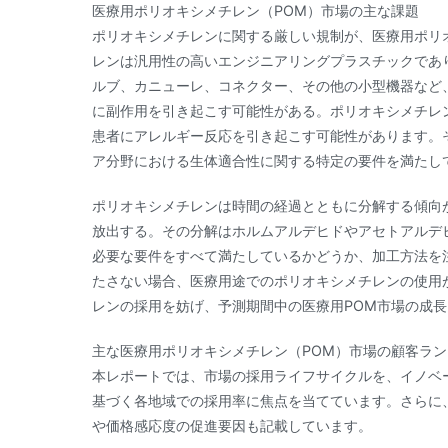
医療用ポリオキシメチレン（POM）市場の主な課題
ポリオキシメチレンに関する厳しい規制が、医療用ポリ
レンは汎用性の高いエンジニアリングプラスチックであ
ルブ、カニューレ、コネクター、その他の小型機器など
に副作用を引き起こす可能性がある。ポリオキシメチレ
患者にアレルギー反応を引き起こす可能性があります。
ア分野における生体適合性に関する特定の要件を満たし
ポリオキシメチレンは時間の経過とともに分解する傾向
放出する。その分解はホルムアルデヒドやアセトアルデ
必要な要件をすべて満たしているかどうか、加工方法を
たさない場合、医療用途でのポリオキシメチレンの使用
レンの採用を妨げ、予測期間中の医療用POM市場の成
主な医療用ポリオキシメチレン（POM）市場の顧客ラ
本レポートでは、市場の採用ライフサイクルを、イノベ
基づく各地域での採用率に焦点を当てています。さらに
や価格感応度の促進要因も記載しています。