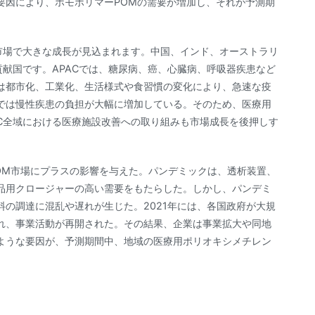
要因により、ホモポリマーPOMの需要が増加し、それが予測期
市場で大きな成長が見込まれます。中国、インド、オーストラリ
貢献国です。APACでは、糖尿病、癌、心臓病、呼吸器疾患など
は都市化、工業化、生活様式や食習慣の変化により、急速な疫
では慢性疾患の負担が大幅に増加している。そのため、医療用
C全域における医療施設改善への取り組みも市場成長を後押しす
療用POM市場にプラスの影響を与えた。パンデミックは、透析装置、
品用クロージャーの高い需要をもたらした。しかし、パンデミ
の調達に混乱や遅れが生じた。2021年には、各国政府が大規
れ、事業活動が再開された。その結果、企業は事業拡大や同地
ような要因が、予測期間中、地域の医療用ポリオキシメチレン