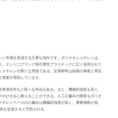
レン市場を形成する主要な傾向です。ポリオキシメチレンは、
り、エンジニアリング熱可塑性プラスチックに広く使用されて
シメチレンの新たな用途である。足場材料は組織の修復と再生
で需要が増加しています。
生体適合性など様々な利点がある。また、機械的強度も高く、
スやひずみに耐えることができる。人工心臓弁の開発もポリオ
メチレンベースの心臓弁は機械的強度が高く、摩擦係数が低
成長を促進すると予想される。