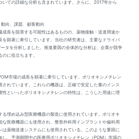
いての詳細な分析も含まれています。さらに、2017年から
、動向、課題、顧客動向
場成長を阻害する可能性はあるものの、薬物接触・送達用途か
長を顕著に牽引しています。当社の研究者は、主要なドライバ
データを分析しました。推進要因の全体的な分析は、企業が競争
るのに役立ちます。
POM市場の成長を顕著に牽引しています。ポリオキシメチレン
用されています。これらの機器は、正確で安定した量のインス
擦性といったポリオキシメチレンの特性は、こうした用途に理
する埋め込み型医療機器の製造に使用されています。ポリオキ
能な医療機器にも使用され、整形外科用インプラントや歯科用
ンは薬物送達システムにも使用されている。このような要因に
加し、予測期間中の医療用ポリオキシメチレン（POM）市場の