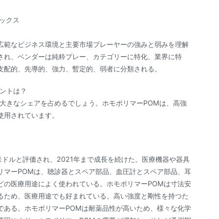
ックス
広範なビジネス環境と主要市場プレーヤーの強みと弱みを理解
され、ベンダーは純粋プレー、カテゴリーに特化、業界に特
支配的、先導的、強力、暫定的、弱者に分類される。
メントは？
大きなシェアを占めるでしょう。ホモポリマーPOMは、高強
使用されています。
1万米ドルと評価され、2021年まで成長を続けた。医療機器や器具
リマーPOMは、聴診器とスペア部品、血圧計とスペア部品、耳
どの医療用途によく使われている。ホモポリマーPOMは寸法安
るため、医療用途でも好まれている。高い強度と剛性を持つた
である。ホモポリマーPOMは耐薬品性が高いため、様々な化学