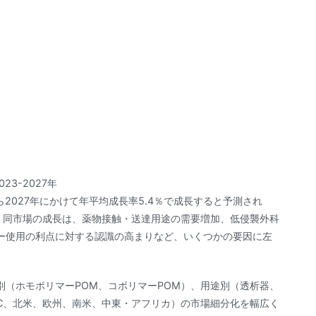
3-2027年
ら2027年にかけて年平均成長率5.4％で成長すると予測され
れる。同市場の成長は、薬物接触・送達用途の需要増加、低侵襲外科
ー使用の利点に対する認識の高まりなど、いくつかの要因に左
（ホモポリマーPOM、コポリマーPOM）、用途別（透析器、
C、北米、欧州、南米、中東・アフリカ）の市場細分化を幅広く