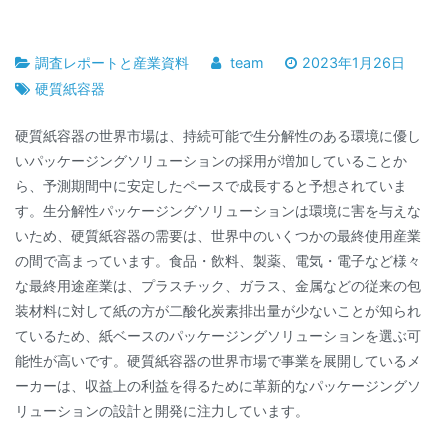
調査レポートと産業資料
team
2023年1月26日
硬質紙容器
硬質紙容器の世界市場は、持続可能で生分解性のある環境に優し
いパッケージングソリューションの採用が増加していることか
ら、予測期間中に安定したペースで成長すると予想されていま
す。生分解性パッケージングソリューションは環境に害を与えな
いため、硬質紙容器の需要は、世界中のいくつかの最終使用産業
の間で高まっています。食品・飲料、製薬、電気・電子など様々
な最終用途産業は、プラスチック、ガラス、金属などの従来の包
装材料に対して紙の方が二酸化炭素排出量が少ないことが知られ
ているため、紙ベースのパッケージングソリューションを選ぶ可
能性が高いです。硬質紙容器の世界市場で事業を展開しているメ
ーカーは、収益上の利益を得るために革新的なパッケージングソ
リューションの設計と開発に注力しています。