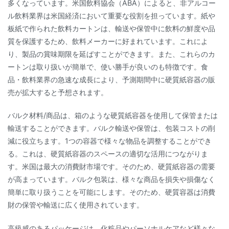
多くなっています。米国飲料協会（ABA）によると、非アルコー
ル飲料業界は米国経済において重要な役割を担っています。紙や
板紙で作られた飲料カートンは、輸送や保管中に飲料の鮮度や品
質を保護するため、飲料メーカーに好まれています。これによ
り、製品の賞味期限を延ばすことができます。また、これらのカ
ートンは取り扱いが簡単で、使い勝手が良いのも特徴です。食
品・飲料業界の急速な成長により、予測期間中に硬質紙容器の販
売が拡大すると予想されます。
バルク材料/商品は、箱のような硬質紙容器を使用して保管または
輸送することができます。バルク輸送や保管は、包装コストの削
減に役立ちます。1つの容器で様々な物品を調整することができ
る。これは、硬質紙容器のスペースの適切な活用につながりま
す。米国は最大の消費財市場です。そのため、硬質紙容器の需要
が高まっています。バルク包装は、様々な商品を損失や損傷なく
簡単に取り扱うことを可能にします。そのため、硬質容器は消費
財の保管や輸送に広く使用されています。
高級感のあるパッケージは、化粧品やパーソナルケアなど様々な