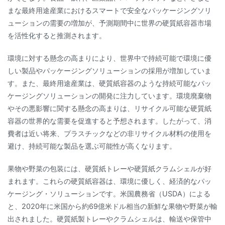
まな最終用途産業におけるスマートで安全なパッケージングソリ
ューションの需要の増加が、予測期間中に世界の硬質紙容器市場
を活性化すると推測されます。
環境に対する懸念の高まりにより、世界中で持続可能で環境に優
しい製品やパッケージングソリューションの採用が増加していま
す。また、最終用途産業は、硬質紙容器のような持続可能なパッ
ケージングソリューションの開発に注力しています。環境廃棄物
やその悪影響に関する懸念の高まりは、リサイクル可能な硬質紙
容器の世界的な需要を促進すると予想されます。したがって、消
費者は近い将来、プラスチックなどの非リサイクル材料の使用を
避け、持続可能な製品を選ぶ可能性が高くなります。
果物や野菜の包装には、硬質紙トレーや硬質紙クラムシェルが好
まれます。これらの硬質紙容器は、環境に優しく、経済的なパッ
ケージング・ソリューションです。米国農務省（USDA）による
と、2020年に米国から約69億米ドル相当の新鮮な果物や野菜が輸
出されました。硬質紙製トレーやクラムシェルは、輸送や保管中