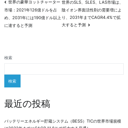
投
世界の豪華ヨットチャーター
世界のSLS、SLES、LAS市場は、
陰イオン界面活性剤の需要増によ
市場：2021年126億ドルを占
稿
り、2031年までCAGR4.4%で拡
め、2031年には190億ドル以上
ナ
大すると予測
に達すると予測
ビ
ゲ
検索
ー
シ
検索
ョ
ン
最近の投稿
バッテリーエネルギー貯蔵システム（BESS）TICの世界市場規模