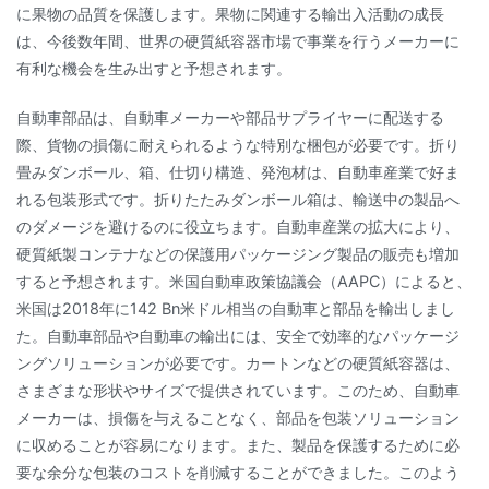
に果物の品質を保護します。果物に関連する輸出入活動の成長
は、今後数年間、世界の硬質紙容器市場で事業を行うメーカーに
有利な機会を生み出すと予想されます。
自動車部品は、自動車メーカーや部品サプライヤーに配送する
際、貨物の損傷に耐えられるような特別な梱包が必要です。折り
畳みダンボール、箱、仕切り構造、発泡材は、自動車産業で好ま
れる包装形式です。折りたたみダンボール箱は、輸送中の製品へ
のダメージを避けるのに役立ちます。自動車産業の拡大により、
硬質紙製コンテナなどの保護用パッケージング製品の販売も増加
すると予想されます。米国自動車政策協議会（AAPC）によると、
米国は2018年に142 Bn米ドル相当の自動車と部品を輸出しまし
た。自動車部品や自動車の輸出には、安全で効率的なパッケージ
ングソリューションが必要です。カートンなどの硬質紙容器は、
さまざまな形状やサイズで提供されています。このため、自動車
メーカーは、損傷を与えることなく、部品を包装ソリューション
に収めることが容易になります。また、製品を保護するために必
要な余分な包装のコストを削減することができました。このよう