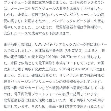
プライチェーン業務に支障が生じました。これらのロックダウン
は、メーカーに生産スケジュールの変更を余儀なくさせました。
しかし、企業は、持続可能なパッケージングソリューションの需
要の高まりに対応するために、パンデミックのピーク後に生産を
増やしてきました。このように、硬質紙容器市場は予測期間中、
安定したペースで成長すると予想されます。
電子商取引市場は、COVID-19パンデミックのピーク時に速いペー
スで拡大しました。国連貿易開発会議（UNCTAD）によると、世
界の電子商取引の売上高は2019年に26.7Trn米ドルに達しまし
た。米国は依然として電子商取引市場をリードしています。米国
における電子商取引の総売上高は、2019年に9.6Trn米ドルに達し
ました。これは、硬質紙容器など、リサイクル可能で持続可能な
軽量パッケージングソリューションの成長機会を示しています。
顧客の間で箱やカートンなどの硬質紙容器の需要が増加している
のは、電子商取引プラットフォームの普及に起因しています。
硬質紙製容器は軽量で環境に優しいため、電子商取引での利用が
拡大しています。そのため、食品・飲料業界で使用されることが