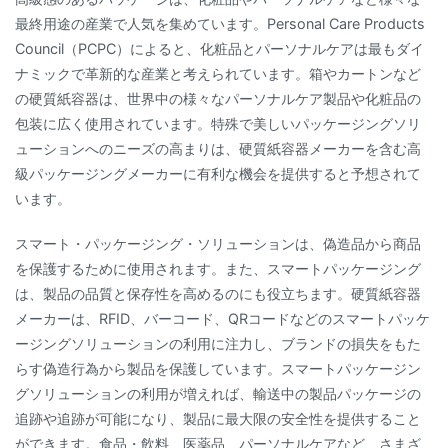
最終用途の産業で人気を集めています。Personal Care Products
Council（PCPC）によると、化粧品とパーソナルケアは最もダイ
ナミックで革新的な産業と考えられています。箱やカートンなど
の硬質紙容器は、世界中の様々なパーソナルケア製品や化粧品の
包装に広く使用されています。特殊で美しいパッケージングソリ
ューションへのニーズの高まりは、硬質紙容器メーカーを含む高
級パッケージングメーカーに有利な機会を提供すると予想されて
います。
スマート・パッケージング・ソリューションは、偽造品から商品
を保護するために使用されます。また、スマートパッケージング
は、製品の品質と保存性を高めるのにも役立ちます。硬質紙容器
メーカーは、RFID、バーコード、QRコードなどのスマートパッケ
ージングソリューションの利用に注力し、ブランドの損失をもた
らす偽造行為から製品を保護しています。スマートパッケージン
グソリューションの利用が増えれば、輸送中の製品パッケージの
追跡や追跡が可能になり、製品に最大限の安全性を提供すること
ができます。食品・飲料、医薬品、パーソナルケアなど、さまざ