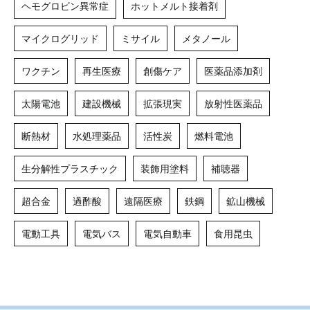
ヘモグロビン異常症
ホットメルト接着剤
マイクログリッド
ミサイル
メタノール
ワクチン
再生医療
創傷ケア
医薬品添加剤
太陽電池
建設機械
拡張現実
放射性医薬品
断熱材
水処理薬品
活性炭
燃料電池
生分解性プラスチック
装飾用塗料
補聴器
超合金
過酢酸
遠隔医療
鉄鋼
鉱山機械
電動工具
電気バス
電気自動車
食用昆虫