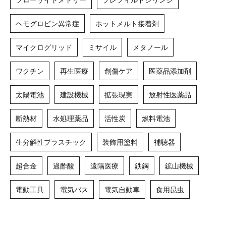
ヘモグロビン異常症
ホットメルト接着剤
マイクログリッド
ミサイル
メタノール
ワクチン
再生医療
創傷ケア
医薬品添加剤
太陽電池
建設機械
拡張現実
放射性医薬品
断熱材
水処理薬品
活性炭
燃料電池
生分解性プラスチック
装飾用塗料
補聴器
超合金
過酢酸
遠隔医療
鉄鋼
鉱山機械
電動工具
電気バス
電気自動車
食用昆虫