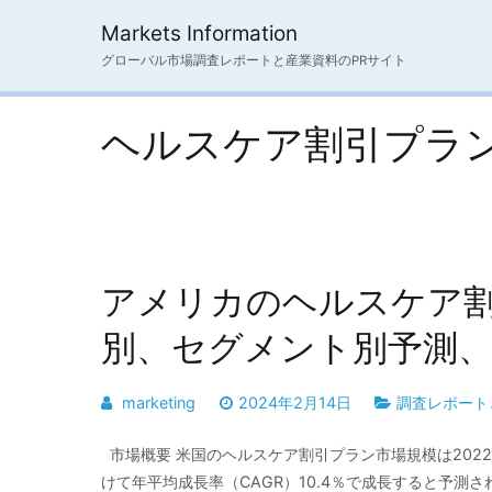
内
Markets Information
容
グローバル市場調査レポートと産業資料のPRサイト
を
ス
キ
ヘルスケア割引プラ
ッ
プ
アメリカのヘルスケア
別、セグメント別予測、～
marketing
2024年2月14日
調査レポート
市場概要 米国のヘルスケア割引プラン市場規模は2022年
けて年平均成長率（CAGR）10.4％で成長すると予測さ