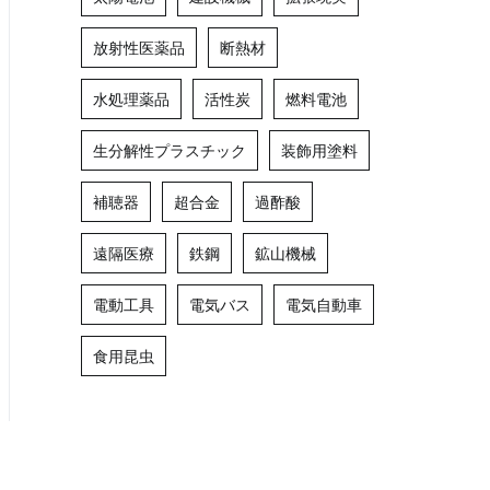
放射性医薬品
断熱材
水処理薬品
活性炭
燃料電池
生分解性プラスチック
装飾用塗料
補聴器
超合金
過酢酸
遠隔医療
鉄鋼
鉱山機械
電動工具
電気バス
電気自動車
食用昆虫