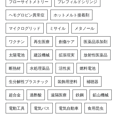
フローサイトメトリー
プレフィルドシリンジ
ヘモグロビン異常症
ホットメルト接着剤
マイクログリッド
ミサイル
メタノール
ワクチン
再生医療
創傷ケア
医薬品添加剤
太陽電池
建設機械
拡張現実
放射性医薬品
断熱材
水処理薬品
活性炭
燃料電池
生分解性プラスチック
装飾用塗料
補聴器
超合金
過酢酸
遠隔医療
鉄鋼
鉱山機械
電動工具
電気バス
電気自動車
食用昆虫