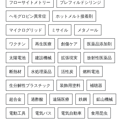
フローサイトメトリー
プレフィルドシリンジ
ヘモグロビン異常症
ホットメルト接着剤
マイクログリッド
ミサイル
メタノール
ワクチン
再生医療
創傷ケア
医薬品添加剤
太陽電池
建設機械
拡張現実
放射性医薬品
断熱材
水処理薬品
活性炭
燃料電池
生分解性プラスチック
装飾用塗料
補聴器
超合金
過酢酸
遠隔医療
鉄鋼
鉱山機械
電動工具
電気バス
電気自動車
食用昆虫