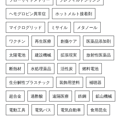
ヘモグロビン異常症
ホットメルト接着剤
マイクログリッド
ミサイル
メタノール
ワクチン
再生医療
創傷ケア
医薬品添加剤
太陽電池
建設機械
拡張現実
放射性医薬品
断熱材
水処理薬品
活性炭
燃料電池
生分解性プラスチック
装飾用塗料
補聴器
超合金
過酢酸
遠隔医療
鉄鋼
鉱山機械
電動工具
電気バス
電気自動車
食用昆虫