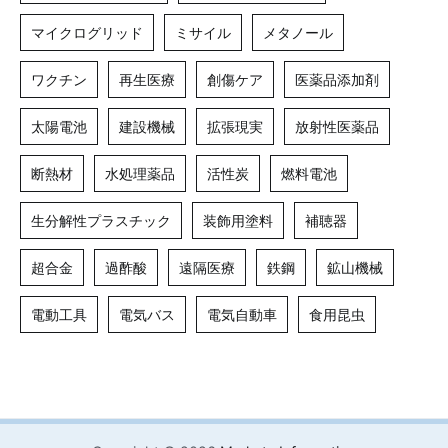
マイクログリッド
ミサイル
メタノール
ワクチン
再生医療
創傷ケア
医薬品添加剤
太陽電池
建設機械
拡張現実
放射性医薬品
断熱材
水処理薬品
活性炭
燃料電池
生分解性プラスチック
装飾用塗料
補聴器
超合金
過酢酸
遠隔医療
鉄鋼
鉱山機械
電動工具
電気バス
電気自動車
食用昆虫