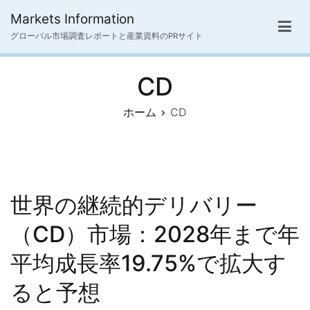
内
Markets Information
容
グローバル市場調査レポートと産業資料のPRサイト
を
ス
CD
キ
ッ
ホーム
CD
プ
世界の継続的デリバリー
（CD）市場：2028年まで年
平均成長率19.75%で拡大す
ると予想