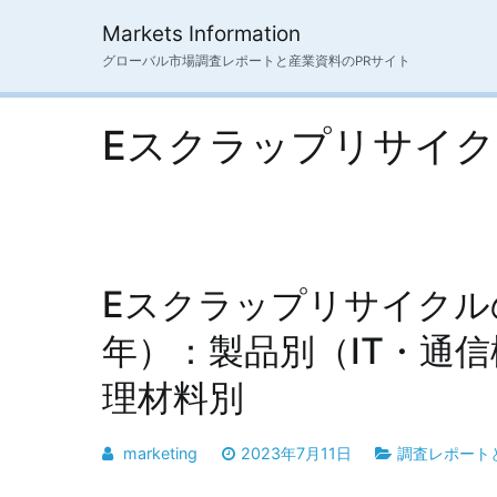
内
Markets Information
容
グローバル市場調査レポートと産業資料のPRサイト
を
ス
キ
Eスクラップリサイ
ッ
プ
Eスクラップリサイクル
年）：製品別（IT・通
理材料別
marketing
2023年7月11日
調査レポート