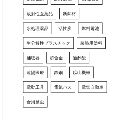
放射性医薬品
断熱材
水処理薬品
活性炭
燃料電池
生分解性プラスチック
装飾用塗料
補聴器
超合金
過酢酸
遠隔医療
鉄鋼
鉱山機械
電動工具
電気バス
電気自動車
食用昆虫