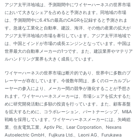
アジア太平洋地域は、予測期間中にワイヤーハーネスの世界市場
において大きなシェアを占めると予測されます。同地域の市場
は、予測期間中に6.4%の最高のCAGRを記録すると予測されま
す。急速な工業化と自動車、建設、海洋、その他の産業の拡大が
アジア太平洋地域の市場を牽引しています。アジア太平洋地域で
は、中国とインドが市場の成長エンジンとなっています。中国は
世界最大の自動車メーカーの1つです。また、建設業界やマテリア
ルハンドリング業界も大きく成長しています。
ワイヤーハーネスの世界市場は断片的であり、世界中に多数のプ
レーヤーが存在しています。今後数年間は、多くのローカルプレ
ーヤーの参入により、メーカー間の競争が激化することが予想さ
れます。ワイヤーハーネスメーカーは、市場シェアを拡大するた
めに研究開発活動に多額の投資を行っています。また、顧客基盤
を拡大するために、コラボレーション、パートナーシップ、M&A
戦略を採用しています。ワイヤーハーネスメーカーには、矢崎総
業、住友電気工業、Aptiv Plc、Lear Corporation、Nexans
Autoelectric GmbH、Fujikura Ltd.、Leoni AG、Furukawa