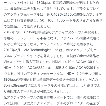
ーサネット付き）は、18Gbpsの超高精細帯域幅を実現するため
に、最先端の工夫を凝らして設計されています。プラグ＆プレイ
のアクティブ光ケーブルは、最大4096x2160p@60Hzのプレミア
ムビデオ品質を提供し、50、100、150メートルのさまざまな長さ
で既製品として販売されました。
2019年7月、AirBornは宇宙定格アクティブ光ケーブルを発売し、
専用のトランシーバーが不要になり、ファイバーの研磨や成端に
かかる時間がなくなり、エンジニアリング時間が短縮された
2018年2月、VIA Technologies, Inc.は、Vtricアクティブ光ケー
ブルのブランド立ち上げを発表しました。当初はVtricの3製品が
VIAストアから購入可能でした。HDMI 1.4 10m AOCが139ドル、
HDMI 2.0 10m AOCが229ドル、USB 3.0 10m AOCが239ドル
である。同社のアクティブ光ケーブルは、HDMI 2.0モデルで最大
18Gbpsの帯域幅を持つ超高速データ伝送を保証します。VIAの
SprintStream技術によりケーブルの性能が向上し、より高速でよ
り長距離のデータ転送が可能になりました。
光アクティブケーブルの世界市場レポートでは、個々の戦略につ
いて説明し、次に光アクティブケーブルのプロバイダーの企業プ