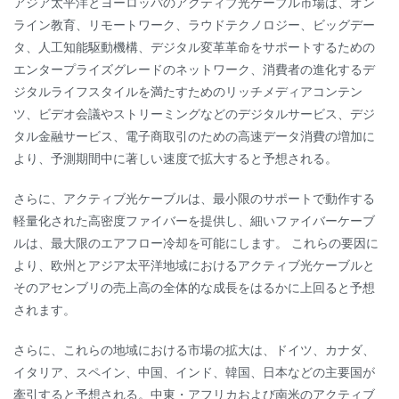
アジア太平洋とヨーロッパのアクティブ光ケーブル市場は、オン
ライン教育、リモートワーク、ラウドテクノロジー、ビッグデー
タ、人工知能駆動機構、デジタル変革革命をサポートするための
エンタープライズグレードのネットワーク、消費者の進化するデ
ジタルライフスタイルを満たすためのリッチメディアコンテン
ツ、ビデオ会議やストリーミングなどのデジタルサービス、デジ
タル金融サービス、電子商取引のための高速データ消費の増加に
より、予測期間中に著しい速度で拡大すると予想される。
さらに、アクティブ光ケーブルは、最小限のサポートで動作する
軽量化された高密度ファイバーを提供し、細いファイバーケーブ
ルは、最大限のエアフロー冷却を可能にします。 これらの要因に
より、欧州とアジア太平洋地域におけるアクティブ光ケーブルと
そのアセンブリの売上高の全体的な成長をはるかに上回ると予想
されます。
さらに、これらの地域における市場の拡大は、ドイツ、カナダ、
イタリア、スペイン、中国、インド、韓国、日本などの主要国が
牽引すると予想される。中東・アフリカおよび南米のアクティブ