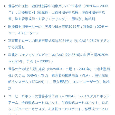
世界の出血性・虚血性脳卒中治療用デバイス市場（2026年～2033
年）：治療種類別（動脈瘤・出血性脳卒中治療、虚血性脳卒中治
療、脳血管形成術・血管リモデリング）、用途別、地域別
医療機器用モーターの世界及び日本市場2026年：種類別（DCモー
ター、ACモーター）
軍事用ドローンの世界市場規模は2031年までにCAGR 25.7％で拡大
する見通し
塩化2-フェノキシプロピオニル(CAS 122-35-0)の世界市場2020年
～2025年、予測（～2030年）
世界の空港航法援助施設（NAVAIDs）市場（～2031年）：地上型補
強システム（GBAS）/GLS、視覚着陸援助装置（VLA）、戦術航空
航法システム（TACAN）］、導入形態別、エンドユーザー別、地域
別
コーヒーロボットの世界市場予測（～2034）：バリスタ用ロボット
アーム、全自動式コーヒロボット、半自動式コーヒロボット、ロボ
ット式コーヒーキオスク、AI搭載コーヒロボット、移動式コーヒロ