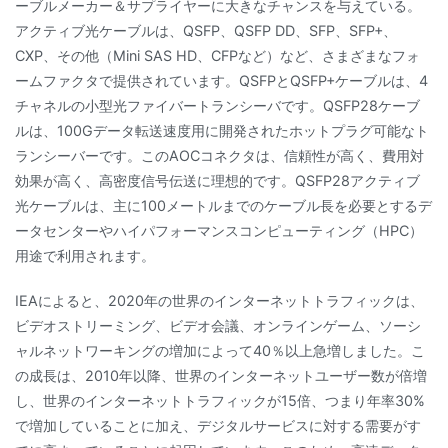
ーブルメーカー＆サプライヤーに大きなチャンスを与えている。
アクティブ光ケーブルは、QSFP、QSFP DD、SFP、SFP+、
CXP、その他（Mini SAS HD、CFPなど）など、さまざまなフォ
ームファクタで提供されています。QSFPとQSFP+ケーブルは、4
チャネルの小型光ファイバートランシーバです。QSFP28ケーブ
ルは、100Gデータ転送速度用に開発されたホットプラグ可能なト
ランシーバーです。このAOCコネクタは、信頼性が高く、費用対
効果が高く、高密度信号伝送に理想的です。QSFP28アクティブ
光ケーブルは、主に100メートルまでのケーブル長を必要とするデ
ータセンターやハイパフォーマンスコンピューティング（HPC）
用途で利用されます。
IEAによると、2020年の世界のインターネットトラフィックは、
ビデオストリーミング、ビデオ会議、オンラインゲーム、ソーシ
ャルネットワーキングの増加によって40％以上急増しました。こ
の成長は、2010年以降、世界のインターネットユーザー数が倍増
し、世界のインターネットトラフィックが15倍、つまり年率30%
で増加していることに加え、デジタルサービスに対する需要がす