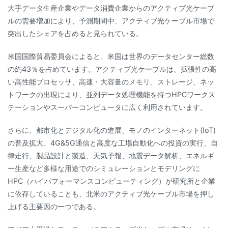
大手データ生産企業やデータ消費企業からのアクティブ光ケーブ
ルの需要増加により、予測期間中、アクティブ光ケーブル市場で
突出したシェアを占めると見られている。
米国国際貿易委員会によると、米国は世界のデータセンター総数
の約43％を占めています。アクティブ光ケーブルは、拡張性の高
い高性能プロセッサ、高速・大容量のメモリ、ストレージ、ネッ
トワークの出現により、並列データ処理機能を持つHPCワークス
テーションやスーパーコンピュータに広く利用されています。
さらに、都市化とデジタル化の進展、モノのインターネット(IoT)
の普及拡大、4G&5G通信と高度な工場自動化への投資の実行、自
律走行、製品設計と製造、天気予報、地震データ解析、エネルギ
ー生産など多様な用途でのシミュレーションとモデリングに
HPC（ハイパフォーマンスコンピューティング）が研究所と企業
に依存していることも、北米のアクティブ光ケーブル市場を押し
上げる主要因の一つである。