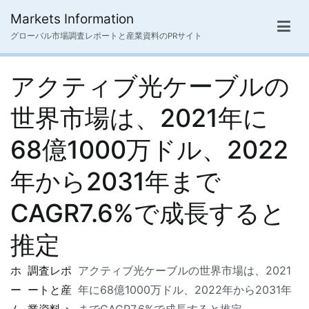
内
Markets Information
容
グローバル市場調査レポートと産業資料のPRサイト
を
ス
アクティブ光ケーブルの
キ
ッ
世界市場は、2021年に
プ
68億1000万ドル、2022
年から2031年まで
CAGR7.6%で成長すると
推定
ホ
調査レポ
アクティブ光ケーブルの世界市場は、2021
ー
ートと産
年に68億1000万ドル、2022年から2031年
ム
業資料
までCAGR7.6%で成長すると推定