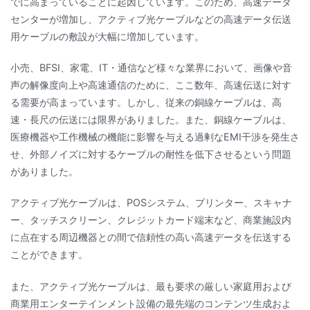
でに高まっていることに起因しています。このため、高速データ
センターが増加し、アクティブ光ケーブルなどの高速データ伝送
用ケーブルの敷設が大幅に増加しています。
小売、BFSI、家電、IT・通信など様々な業界において、画像や音
声の解像度向上や高速通信のために、ここ数年、高速伝送に対す
る需要が高まっています。しかし、従来の銅線ケーブルは、高
速・長尺の伝送には限界がありました。また、銅線ケーブルは、
医療機器や工作機械の機能に影響を与える過剰なEMI干渉を発生さ
せ、外部ノイズに対するケーブルの耐性を低下させるという問題
がありました。
アクティブ光ケーブルは、POSシステム、プリンター、スキャナ
ー、タッチスクリーン、クレジットカード端末など、商業施設内
に点在する周辺機器との間で信頼性の高い高速データを伝送する
ことができます。
また、アクティブ光ケーブルは、最も要求の厳しい家庭用および
商業用エンターテインメント設備の最先端のコンテンツ生成およ