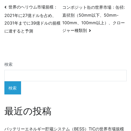
投
世界のヘリウム市場規模：
コンポジット缶の世界市場：缶径:
直径別（50mm以下、50mm-
2021年に27億ドルを占め、
稿
100mm、100mm以上）、クロー
2031年までに39億ドルの規模
ナ
ジャー種類別
に達すると予測
ビ
ゲ
検索
ー
シ
検索
ョ
ン
最近の投稿
バッテリーエネルギー貯蔵システム（BESS）TICの世界市場規模