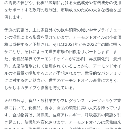
の需要の伸びや、化粧品製剤における天然成分や有機成分の使用
をサポートする政府の規制は、市場成長のための大きな機会を提
供します。
予測の変更は、主に家庭外での飲料消費の減少やサプライチェー
ンの混乱による影響を受けています。アーモンドオイルの小売価
格は成長すると予想され、それは2021年から2022年の間に明ら
かになり、それによって世界市場の回復をサポートします。ま
た、化粧品業界でアーモンドオイルが賦形剤、再皮膜化剤、潤滑
剤、皮脂修復剤として使用されていることから、アーモンドオイ
ルの消費量が増加することが予想されます。世界的なパンデミッ
クに対する強い懸念が、世界のアーモンドオイル産業に大きく、
しかしネガティブな影響を与えている。
天然成分は、食品・飲料業界やフレグランス・パーソナルケア業
界において、化粧品、香水、食品の製造に高い人気を誇っていま
す。合成物質は、肺疾患、皮膚アレルギー、呼吸器系の問題を引
き起こし、脳機能を変化させます。アーモンドオイルは天然由来