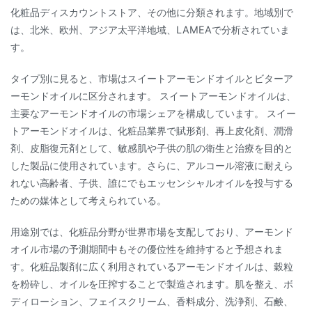
化粧品ディスカウントストア、その他に分類されます。地域別で
は、北米、欧州、アジア太平洋地域、LAMEAで分析されていま
す。
タイプ別に見ると、市場はスイートアーモンドオイルとビターア
ーモンドオイルに区分されます。 スイートアーモンドオイルは、
主要なアーモンドオイルの市場シェアを構成しています。 スイー
トアーモンドオイルは、化粧品業界で賦形剤、再上皮化剤、潤滑
剤、皮脂復元剤として、敏感肌や子供の肌の衛生と治療を目的と
した製品に使用されています。さらに、アルコール溶液に耐えら
れない高齢者、子供、誰にでもエッセンシャルオイルを投与する
ための媒体として考えられている。
用途別では、化粧品分野が世界市場を支配しており、アーモンド
オイル市場の予測期間中もその優位性を維持すると予想されま
す。化粧品製剤に広く利用されているアーモンドオイルは、穀粒
を粉砕し、オイルを圧搾することで製造されます。肌を整え、ボ
ディローション、フェイスクリーム、香料成分、洗浄剤、石鹸、