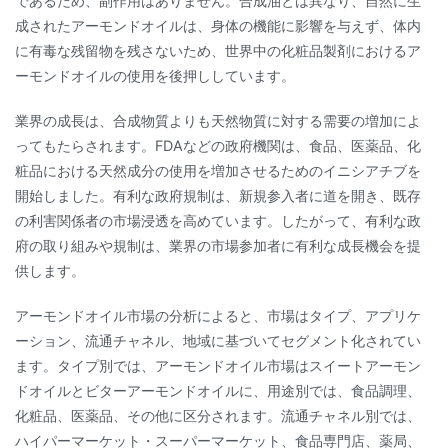
であるため、副作用はありません。合成油とは異なり、自然に生
成されたアーモンドオイルは、身体の機能に影響を与えず、体内
に有毒な残留物を残さないため、世界中の化粧品製剤におけるア
ーモンドオイルの使用を後押ししています。
業界の成長は、合成物質よりも天然物質に対する需要の増加によ
ってもたらされます。FDAなどの政府機関は、食品、医薬品、化
粧品における天然成分の使用を増加させるためのイニシアチブを
開始しました。有利な政府規制は、新規参入者に道を開き、既存
の利害関係者の市場浸透を高めています。したがって、有利な政
府の取り組みや規制は、業界の市場参加者に有利な成長機会を提
供します。
アーモンドオイル市場の分析によると、市場はタイプ、アプリケ
ーション、流通チャネル、地域に基づいてセグメント化されてい
ます。タイプ別では、アーモンドオイル市場はスイートアーモン
ドオイルとビターアーモンドオイルに、用途別では、食品調理、
化粧品、医薬品、その他に区分されます。流通チャネル別では、
ハイパーマーケット・スーパーマーケット、食品専門店、薬局、