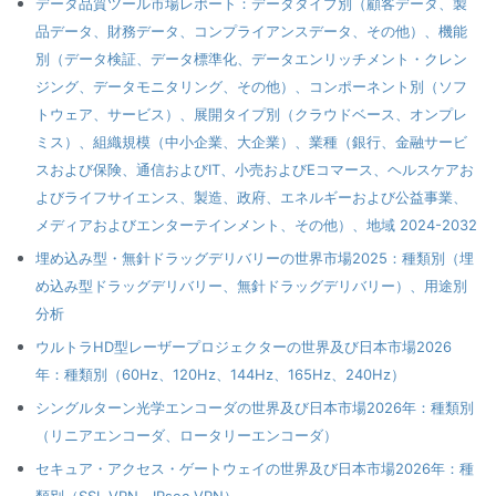
データ品質ツール市場レポート：データタイプ別（顧客データ、製
品データ、財務データ、コンプライアンスデータ、その他）、機能
別（データ検証、データ標準化、データエンリッチメント・クレン
ジング、データモニタリング、その他）、コンポーネント別（ソフ
トウェア、サービス）、展開タイプ別（クラウドベース、オンプレ
ミス）、組織規模（中小企業、大企業）、業種（銀行、金融サービ
スおよび保険、通信およびIT、小売およびEコマース、ヘルスケアお
よびライフサイエンス、製造、政府、エネルギーおよび公益事業、
メディアおよびエンターテインメント、その他）、地域 2024-2032
埋め込み型・無針ドラッグデリバリーの世界市場2025：種類別（埋
め込み型ドラッグデリバリー、無針ドラッグデリバリー）、用途別
分析
ウルトラHD型レーザープロジェクターの世界及び日本市場2026
年：種類別（60Hz、120Hz、144Hz、165Hz、240Hz）
シングルターン光学エンコーダの世界及び日本市場2026年：種類別
（リニアエンコーダ、ロータリーエンコーダ）
セキュア・アクセス・ゲートウェイの世界及び日本市場2026年：種
類別（SSL VPN、IPsec VPN）