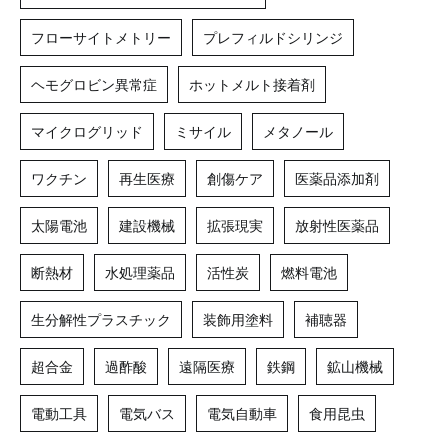
フローサイトメトリー
プレフィルドシリンジ
ヘモグロビン異常症
ホットメルト接着剤
マイクログリッド
ミサイル
メタノール
ワクチン
再生医療
創傷ケア
医薬品添加剤
太陽電池
建設機械
拡張現実
放射性医薬品
断熱材
水処理薬品
活性炭
燃料電池
生分解性プラスチック
装飾用塗料
補聴器
超合金
過酢酸
遠隔医療
鉄鋼
鉱山機械
電動工具
電気バス
電気自動車
食用昆虫