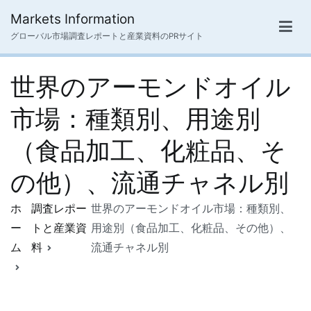
内
Markets Information
容
グローバル市場調査レポートと産業資料のPRサイト
を
ス
世界のアーモンドオイル
キ
ッ
市場：種類別、用途別
プ
（食品加工、化粧品、そ
の他）、流通チャネル別
ホ
調査レポー
世界のアーモンドオイル市場：種類別、
ー
トと産業資
用途別（食品加工、化粧品、その他）、
ム
料
流通チャネル別