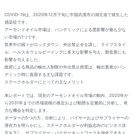
COVID-19は、2020年12月下旬に中国武漢市の湖北省で発生した
感染症です。
アーモンドオイル市場は、パンデミックによる悪影響が最も少な
い市場の1つです。
世界中の国々がロックダウン、外出禁止令を課し、ライフスタイ
ル、ヘルス＆ウェルビーイングに多大な影響を与え、製造業にも
影響を与えました。
政府による商品の輸出入制限や外出禁止措置は、輸出業者がパン
デミック時に直面する主な課題です。
ステークホルダーにとっての主なメリット
本レポートでは、現在のアーモンドオイル市場の動向、2020年か
ら2031年までの市場規模の推定および動態を定量的に分析し、有
力な機会を特定します。
ポーターの5つの力」分析により、バイヤーおよびサプライヤーの
潜在力を明らかにし、ステークホルダーが利益志向のビジネス決
定を下し、サプライヤー・バイヤーネットワークを強化できるよ