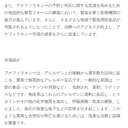
また、アナフィラキシーの予防と対応に関する意識を高めるため
の包括的な教育スキームの構築において、製薬企業と医療機関の
協力が進んでいます。さらに、さまざまな地域で緊急用医薬品が
市販されるようになったことで、治療へのアクセスが向上し、ア
ナフィラキシー市場の成長をさらに促進しています。
市場紹介
アナフィラキシーは、アレルゲンとの接触から通常数分以内に起
こる、重篤で致死的なアレルギー反応です。一般的な原因は、一
部の食品（ピーナッツや貝類など）、虫刺され、薬剤、ラテック
スなどです。免疫系はこれらのアレルゲンに過剰に反応し、ヒス
タミンやその他の化学物質を放出し、呼吸困難、気道の腫脹、じ
んましん、血圧の急激な低下などの症状を引き起こします。この
ような重篤な合併症や死亡を避けるためには、迅速な治療と認識
が重要です。