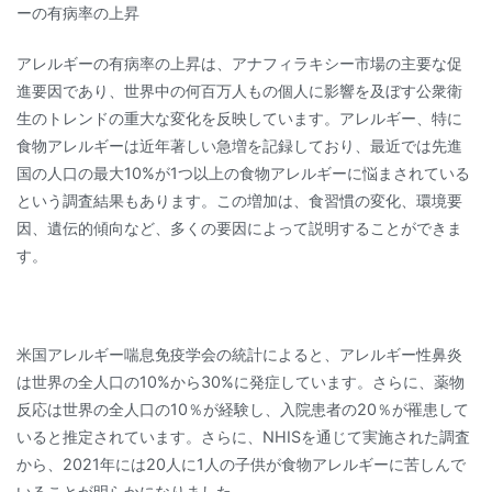
ーの有病率の上昇
アレルギーの有病率の上昇は、アナフィラキシー市場の主要な促
進要因であり、世界中の何百万人もの個人に影響を及ぼす公衆衛
生のトレンドの重大な変化を反映しています。アレルギー、特に
食物アレルギーは近年著しい急増を記録しており、最近では先進
国の人口の最大10%が1つ以上の食物アレルギーに悩まされている
という調査結果もあります。この増加は、食習慣の変化、環境要
因、遺伝的傾向など、多くの要因によって説明することができま
す。
米国アレルギー喘息免疫学会の統計によると、アレルギー性鼻炎
は世界の全人口の10%から30%に発症しています。さらに、薬物
反応は世界の全人口の10％が経験し、入院患者の20％が罹患して
いると推定されています。さらに、NHISを通じて実施された調査
から、2021年には20人に1人の子供が食物アレルギーに苦しんで
いることが明らかになりました。