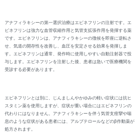
アナフィラキシーの第一選択治療はエピネフリンの注射です。エ
ピネフリンは強力な血管収縮作用と気管支拡張作用を発揮する薬
です。エピネフリンは、アナフィラキシーの徴候を即座に逆転さ
せ、気道の開存性を改善し、血圧を安定させる効果を発揮しま
す。エピネフリンは通常、発作時に使用しやすい自動注射器で投
与します。エピネフリンを注射した後、患者は急いで医療機関を
受診する必要があります。
エピネフリンとは別に、じんましんやかゆみの軽い症状には抗ヒ
スタミン薬を使用しますが、症状が重い場合にはエピネフリンの
代わりにはなりません。アナフィラキシーを伴う気管支痙攣や喘
息のような症状がある患者には、アルブテロールなどのβ作動薬が
処方されます。