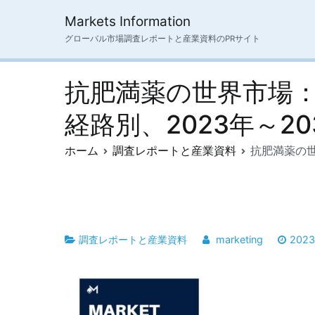
内
Markets Information
容
グローバル市場調査レポートと産業資料のPRサイト
を
ス
キ
抗肥満薬の世界市場
ッ
プ
経路別、2023年～20
ホーム
調査レポートと産業資料
抗肥満薬の世
調査レポートと産業資料
marketing
202