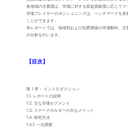
各地域の主要国は、市場に対する収益貢献度に応じてマ
市場プレイヤーのポジショニングは、ベンチマークを容
ことができます。
本レポートでは、地域別および抗肥満薬の市場動向、主
の分析を行います。
【目次】
第 1 章： イントロダクション
1.1. レポートの説明
1.2. 主な市場セグメント
1.3. ステークホルダーの主なメリット
1.4. 研究方法
1.4.1. 一次調査