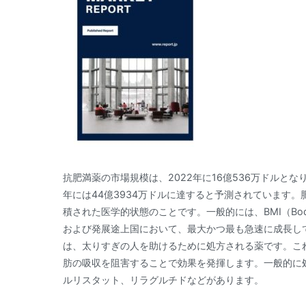
抗肥満薬の市場規模は、2022年に16億536万ドルとなり、
年には44億3934万ドルに達すると予測されています
積された医学的状態のことです。一般的には、BMI（Body
および発展途上国において、最大かつ最も急速に成長し
は、太りすぎの人を助けるために処方される薬です。こ
肪の吸収を阻害することで効果を発揮します。一般的に
ルリスタット、リラグルチドなどがあります。