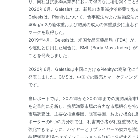
り、同社は抗肥満薬業界において強力な足場を築くこと
2020年6月、Gelesis社は、新規の体重減少治療薬であ
Gelesisは、Plenityについて、食事療法および運動療法と
40kg/m2の過体重および肥満の成人の体重減少に適応するクラス
マークを取得した。
2019年4月、Gelesisは、米国食品医薬品局（FDA）が、
や運動と併用した場合に、BMI（Body Mass Inde
ことを発表しました。
2020年6月、Gelesisは中国におけるPlenityの商業化に向けて、
発表しました。CMSは、中国での販売とマーケティン
です。
当レポートでは、2022年から2032年までの抗肥満
を定量的に分析し、抗肥満薬市場の有力な市場機会を特
市場調査は、主要な推進要因、阻害要因、および機会に
ポーターの5つの力分析では、利害関係者が利益重視の
強化できるように、バイヤーとサプライヤーの効力を強
抗肥満薬市場のセグメンテーションを詳細に分析するこ