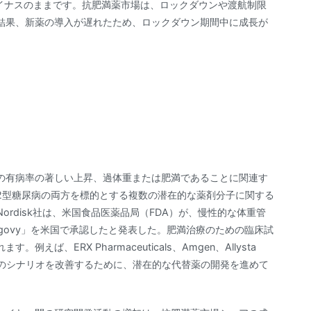
てマイナスのままです。抗肥満薬市場は、ロックダウンや渡航制限
結果、新薬の導入が遅れたため、ロックダウン期間中に成長が
の有病率の著しい上昇、過体重または肥満であることに関連す
2型糖尿病の両方を標的とする複数の潜在的な薬剤分子に関する
Nordisk社は、米国食品医薬品局（FDA）が、慢性的な体重管
egovy」を米国で承認したと発表した。肥満治療のための臨床試
、ERX Pharmaceuticals、Amgen、Allysta
業は、肥満治療のシナリオを改善するために、潜在的な代替薬の開発を進めて