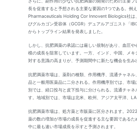
さらに、副作用の少ない抗肥満薬の開発のための主要プ
長を促進すると予想される主要な要因の1つである。例えば、
Pharmaceuticals Holding Cor Innovent 
びグルカゴン受容体（GCGR）デュアルアゴニスト「IBI3
からトップライン結果を発表しました。
しかし、抗肥満薬の承認には厳しい規制があり、血圧や
模の成長を阻害しています。一方、インド、中国、メキ
対する意識の高まりが、予測期間中に新たな機会を生み
抗肥満薬市場は、薬剤の種類、作用機序、流通チャネル
品と一般用医薬品に二分される。作用機序別では、市場
別では、経口投与と皮下投与に分けられる。流通チャネ
す。地域別では、市場は北米、欧州、アジア太平洋、LA
抗肥満薬市場は、処方薬と市販薬に区分されます。202
薬の数の増加が市場の成長を促進する主な要因であるた
中に最も速い市場成長を示すと予測されます。