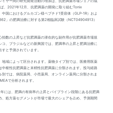
レイヤー間の研究開発活動の増加は、抗肥満薬市場シェアの成
2021年12月、抗肥満薬の開発に取り組むTonix
Biologics社は、中国におけるグルカゴン様ペプチド1受容体（GLP-1R）およ
62」の肥満治療に対する第2相臨床試験（NCT04904913）
心拍数の上昇など抗肥満薬の潜在的な副作用が抗肥満薬市場規
シコ、ブラジルなどの新興国では、肥満率の上昇と肥満治療に
出すと予測されています。
、地域によって区分されます。薬物タイプ別では、医療用医薬
は中枢性抗肥満薬と末梢性抗肥満薬に分類されます。投与経路
ル別では、病院薬局、小売薬局、オンライン薬局に分類されま
MEAで分析されます。
2年には、肥満の有病率の上昇とパイプライン段階にある抗肥満
め、処方薬セグメントが市場で最大のシェアを占め、予測期間