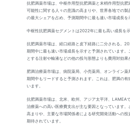
抗肥満薬市場は、中枢作用型抗肥満薬と末梢作用型抗肥満
可能性に関する人々の意識の高まりや、世界各地での製
の最大シェアを占め、予測期間中に最も速い市場成長を
中枢性抗肥満薬セグメントは2022年に最も高い成長を
抗肥満薬市場は、経口経路と皮下経路に二分される。20
期間中に最も速い市場成長を示すと予測されています。
とする注射や輸液などの他の投与形態よりも費用対効果
肥満治療薬市場は、病院薬局、小売薬局、オンライン薬局
期間中もリードすると予測されます。これは、肥満の有
います。
抗肥満薬市場は、北米、欧州、アジア太平洋、LAMEA
治療薬への高い医療費支出が主な要因となっています。
高まりや、主要な市場関係者による研究開発活動への投
期待されています。