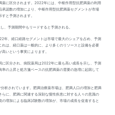
薬に区分されます。2022年には、中枢作用型抗肥満薬の利用
品承認数の増加により、中枢作用型抗肥満薬セグメントが市場
示すと予測されます。
示し、予測期間中もリードすると予測される。
22年、経口経路セグメントは市場で最大のシェアを占め、予測
これは、経口薬は一般的に、より多くのリソースと設備を必要
が高いという事実によります。
に区分され、病院薬局は2022年に最も高い成長を示し、予測
病率の上昇と処方箋ベースの抗肥満薬の需要の急増に起因して
で分析されています。肥満治療薬市場は、肥満人口の増加と肥満
さらに、肥満に関連する深刻な慢性疾患に対する人々の意識の
資の増加による臨床試験数の増加が、市場の成長を促進すると