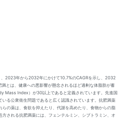
2023年から2032年にかけて10.7%のCAGRを示し、2032
。肥満とは、健康への悪影響が懸念されるほど過剰な体脂肪が蓄
 Mass Index）が30以上であると定義されています。先進国
ている公衆衛生問題であると広く認識されています。抗肥満薬
れらの薬は、食欲を抑えたり、代謝を高めたり、食物からの脂
処方される抗肥満薬には、フェンテルミン、シブトラミン、オ