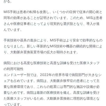
がる。
MIS手術は患者の転帰を改善し、いくつかの症例で従来の開心術と
同等の効果があることが証明されています。このため、MISは患者
さんや医療従事者にとってより現実的な選択肢となり、導入が進
んでいます。
手術技術や器具の進歩により、MIS手術はより安全で効率的なもの
となりました。新しい革新的なMIS技術や機器の継続的な開発によ
り、大動脈弁置換装置市場の拡大が期待されます。
病院における高度な医療技術と高度な訓練を受けた医療スタッフ
の利用可能性
エンドユーザー別では、2022年の世界市場で病院部門が大きなシ
ェアを占めています。病院は、大動脈弁狭窄症の患者にとって主
要な医療環境であり、これらの処置には専門的な施設や設備が必
要なためです。病院は最新の医療技術を備え、高度な訓練を受け
た医療スタッフがいるため、大動脈弁置換術に理想的な環境とな
っています。