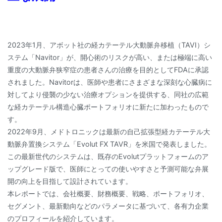
2023年1月、アボット社の経カテーテル大動脈弁移植（TAVI）シ
ステム「Navitor」が、開心術のリスクが高い、または極端に高い
重度の大動脈弁狭窄症の患者さんの治療を目的としてFDAに承認
されました。Navitorは、医師や患者にさまざまな深刻な心臓病に
対してより侵襲の少ない治療オプションを提供する、同社の広範
な経カテーテル構造心臓ポートフォリオに新たに加わったもので
す。
2022年9月、メドトロニックは最新の自己拡張型経カテーテル大
動脈弁置換システム「Evolut FX TAVR」を米国で発表しました。
この最新世代のシステムは、既存のEvolutプラットフォームのア
ップグレード版で、医師にとっての使いやすさと予測可能な弁展
開の向上を目指して設計されています。
本レポートでは、会社概要、財務概要、戦略、ポートフォリオ、
セグメント、最新動向などのパラメータに基づいて、各有力企業
のプロフィールを紹介しています。