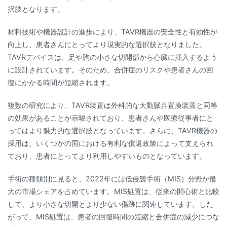
択肢となります。
材料技術や機器設計の進歩により、TAVR機器の安全性と有効性が
向上し、患者さんにとってより現実的な選択肢となりました。
TAVRデバイスは、足や胸の小さな切開部から心臓に挿入するよう
に設計されています。そのため、合併症のリスクや患者さんの回
復にかかる時間が短縮されます。
複数の研究により、TAVR装置は外科的な大動脈弁置換装置と同等
の効果があることが示唆されており、患者さんや医療従事者にと
ってはより魅力的な選択肢となっています。さらに、TAVR機器の
採用は、いくつかの国における有利な償還政策によって支えられ
ており、患者にとってより利用しやすいものとなっています。
手術の種類別に見ると、2022年には低侵襲手術（MIS）分野が最
大の市場シェアを占めています。MIS処置は、従来の開心術と比較
して、より小さな切開とより少ない傷跡に関連しています。した
がって、MIS処置は、患者の回復時間の短縮と合併症の減少につな