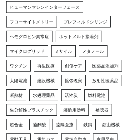
ヒューマンマシンインターフェース
フローサイトメトリー
プレフィルドシリンジ
ヘモグロビン異常症
ホットメルト接着剤
マイクログリッド
ミサイル
メタノール
ワクチン
再生医療
創傷ケア
医薬品添加剤
太陽電池
建設機械
拡張現実
放射性医薬品
断熱材
水処理薬品
活性炭
燃料電池
生分解性プラスチック
装飾用塗料
補聴器
超合金
過酢酸
遠隔医療
鉄鋼
鉱山機械
電動工具
電気バス
電気自動車
食用昆虫