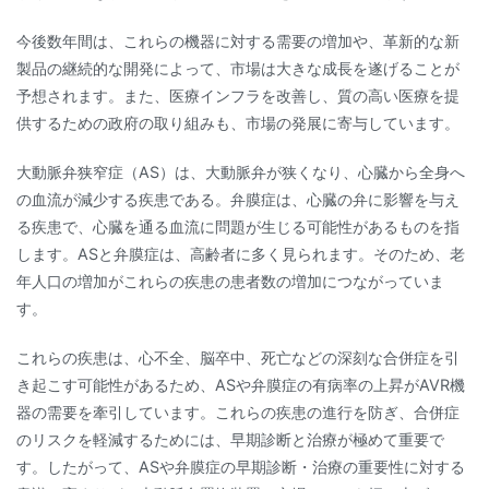
今後数年間は、これらの機器に対する需要の増加や、革新的な新
製品の継続的な開発によって、市場は大きな成長を遂げることが
予想されます。また、医療インフラを改善し、質の高い医療を提
供するための政府の取り組みも、市場の発展に寄与しています。
大動脈弁狭窄症（AS）は、大動脈弁が狭くなり、心臓から全身へ
の血流が減少する疾患である。弁膜症は、心臓の弁に影響を与え
る疾患で、心臓を通る血流に問題が生じる可能性があるものを指
します。ASと弁膜症は、高齢者に多く見られます。そのため、老
年人口の増加がこれらの疾患の患者数の増加につながっていま
す。
これらの疾患は、心不全、脳卒中、死亡などの深刻な合併症を引
き起こす可能性があるため、ASや弁膜症の有病率の上昇がAVR機
器の需要を牽引しています。これらの疾患の進行を防ぎ、合併症
のリスクを軽減するためには、早期診断と治療が極めて重要で
す。したがって、ASや弁膜症の早期診断・治療の重要性に対する