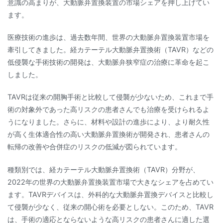
意識の高まりが、大動脈弁置換装置の市場シェアを押し上げてい
ます。
医療技術の進歩は、過去数年間、世界の大動脈弁置換装置市場を
牽引してきました。経カテーテル大動脈弁置換術（TAVR）などの
低侵襲な手術技術の開発は、大動脈弁狭窄症の治療に革命を起こ
しました。
TAVRは従来の開胸手術と比較して侵襲が少ないため、これまで手
術の対象外であった高リスクの患者さんでも治療を受けられるよ
うになりました。さらに、材料や設計の進歩により、より耐久性
が高く生体適合性の高い大動脈弁置換術が開発され、患者さんの
転帰の改善や合併症のリスクの低減が図られています。
種類別では、経カテーテル大動脈弁置換術（TAVR）分野が、
2022年の世界の大動脈弁置換装置市場で大きなシェアを占めてい
ます。TAVRデバイスは、外科的な大動脈弁置換デバイスと比較し
て侵襲が少なく、従来の開心術を必要としない。このため、TAVR
は、手術の適応とならないような高リスクの患者さんに適した選