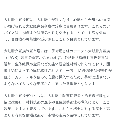
大動脈弁置換術は、大動脈弁が狭くなり、心臓から全身への血流
が妨げられる大動脈弁狭窄症の治療に使用されます。これらのデ
バイスは、損傷または病気の弁を交換することで、血流を促進
し、合併症の可能性を減少させることを目的としています。
大動脈弁置換装置市場には、手術用と経カテーテル大動脈弁置換
（TAVR）装置の両方が含まれます。外科用大動脈弁置換装置は、
通常、生体組織や金属などの生体適合性材料で作られており、開
胸手術によって心臓に移植されます。一方、TAVR機器は侵襲性が
低く、カテーテルを使って心臓に挿入するため、手術に適さない
ようなハイリスクな患者さんに適した選択肢となります。
大動脈弁置換デバイスは、大動脈弁狭窄症患者の治療選択肢を大
幅に改善し、材料技術の進歩や低侵襲手術法の導入により、ここ
数年、ますます普及しています。これらの機器に対する需要の高
まりと有利な償還政策が、市場の進展を後押ししています。