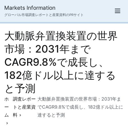
内
Markets Information
容
グローバル市場調査レポートと産業資料のPRサイト
を
ス
大動脈弁置換装置の世界
キ
ッ
市場：2031年まで
プ
CAGR9.8%で成長し、
182億ドル以上に達する
と予測
ホ
調査レポー
大動脈弁置換装置の世界市場：2031年ま
ー
トと産業資
でCAGR9.8%で成長し、182億ドル以上に
ム
料
達すると予測