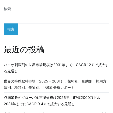
ゲ
検索
ー
シ
検索
ョ
ン
最近の投稿
バイオ刺激剤の世界市場規模は2031年までにCAGR 12％で拡大す
る見通し
世界の特殊肥料市場（2025 – 2031）：技術別、形態別、施用方
法別、種類別、作物別、地域別分析レポート
点滴灌漑のグローバル市場規模は2026年に67億2000万ドル、
2031年までにCAGR 9.4％で拡大する見通し