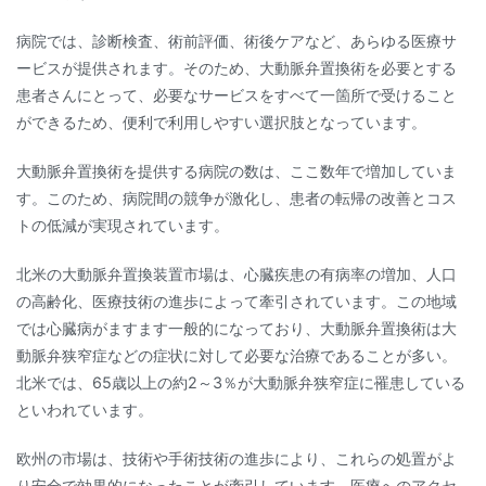
病院では、診断検査、術前評価、術後ケアなど、あらゆる医療サ
ービスが提供されます。そのため、大動脈弁置換術を必要とする
患者さんにとって、必要なサービスをすべて一箇所で受けること
ができるため、便利で利用しやすい選択肢となっています。
大動脈弁置換術を提供する病院の数は、ここ数年で増加していま
す。このため、病院間の競争が激化し、患者の転帰の改善とコス
トの低減が実現されています。
北米の大動脈弁置換装置市場は、心臓疾患の有病率の増加、人口
の高齢化、医療技術の進歩によって牽引されています。この地域
では心臓病がますます一般的になっており、大動脈弁置換術は大
動脈弁狭窄症などの症状に対して必要な治療であることが多い。
北米では、65歳以上の約2～3％が大動脈弁狭窄症に罹患している
といわれています。
欧州の市場は、技術や手術技術の進歩により、これらの処置がよ
り安全で効果的になったことが牽引しています。医療へのアクセ