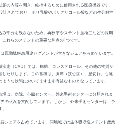
動脈の内腔を開き、維持するために使用される医療機器です。
に設計されており、ポリ乳酸やポリグリコール酸などの生分解性
込み部分を残さないため、再狭窄やステント血栓症などの長期
、これらのステントの重要な利点の1つです。
には冠動脈疾患用途セグメントが大きなシェアを占めています。
脈疾患（CAD）では、脂肪、コレステロール、その他の物質か
塞したりします。この蓄積は、胸痛（狭心症）、息切れ、心臓
のような状態においてますます有益なものとなっています。
市場は、病院、心臓センター、外来手術センターに分類されま
世界の状況を支配しています。しかし、外来手術センターは、予
す。
主要シェアを占めています。同地域では生体吸収性ステント産業