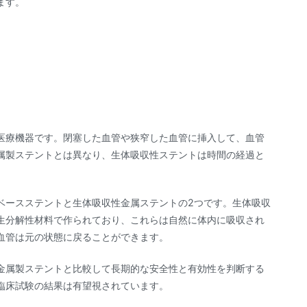
ます。
医療機器です。閉塞した血管や狭窄した血管に挿入して、血管
属製ステントとは異なり、生体吸収性ステントは時間の経過と
ベースステントと生体吸収性金属ステントの2つです。生体吸収
生分解性材料で作られており、これらは自然に体内に吸収され
血管は元の状態に戻ることができます。
金属製ステントと比較して長期的な安全性と有効性を判断する
臨床試験の結果は有望視されています。