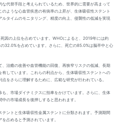
的な代替手段と考えられているため、世界的に需要が高まって
このような心血管疾患の有病率の上昇が、生体吸収性ステント
アルタイムのモニタリング、精度の向上、侵襲性の低減を実現
死因の上位を占めています。WHOによると、2019年には約
の32.0%を占めています。さらに、死亡の85.0%は脳卒中と心
て、治癒の改善や血管機能の回復、再狭窄リスクの低減、長期
を有しています。これらの利点から、生体吸収性ステントへの
利点をさらに理解するために、広範な研究が行われている。
歩も、市場ダイナミクスに拍車をかけています。さらに、生体
間中の市場成長を後押しすると思われます。
ステントと生体吸収性金属ステントに分類されます。予測期間
アを占めると予測されています。