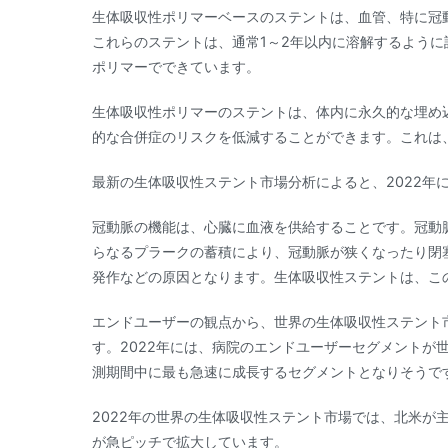
生体吸収性ポリマーベースのステントは、血管、特に冠
これらのステントは、通常1～2年以内に溶解するよう
ポリマーでできています。
生体吸収性ポリマーのステントは、体内に永久的な埋め
的な合併症のリスクを低減することができます。これは
最新の生体吸収性ステント市場分析によると、2022年
冠動脈の機能は、心臓に血液を供給することです。冠動
らなるプラークの蓄積により、冠動脈が狭くなったり閉
発作などの原因となります。生体吸収性ステントは、こ
エンドユーザーの観点から、世界の生体吸収性ステント
す。2022年には、病院のエンドユーザーセグメントが
測期間中に最も急速に成長するセグメントとなりそうで
2022年の世界の生体吸収性ステント市場では、北米が
が急ピッチで拡大しています。