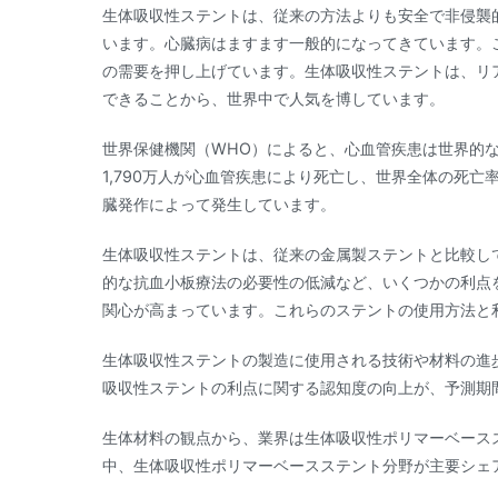
生体吸収性ステントは、従来の方法よりも安全で非侵襲
います。心臓病はますます一般的になってきています。
の需要を押し上げています。生体吸収性ステントは、リ
できることから、世界中で人気を博しています。
世界保健機関（WHO）によると、心血管疾患は世界的な
1,790万人が心血管疾患により死亡し、世界全体の死亡率
臓発作によって発生しています。
生体吸収性ステントは、従来の金属製ステントと比較し
的な抗血小板療法の必要性の低減など、いくつかの利点
関心が高まっています。これらのステントの使用方法と
生体吸収性ステントの製造に使用される技術や材料の進
吸収性ステントの利点に関する認知度の向上が、予測期
生体材料の観点から、業界は生体吸収性ポリマーベース
中、生体吸収性ポリマーベースステント分野が主要シェ