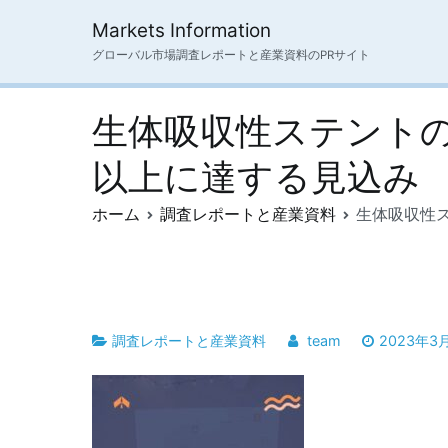
内
Markets Information
容
グローバル市場調査レポートと産業資料のPRサイト
を
ス
キ
生体吸収性ステントの世
ッ
プ
以上に達する見込み
ホーム
調査レポートと産業資料
生体吸収性ス
調査レポートと産業資料
team
2023年3