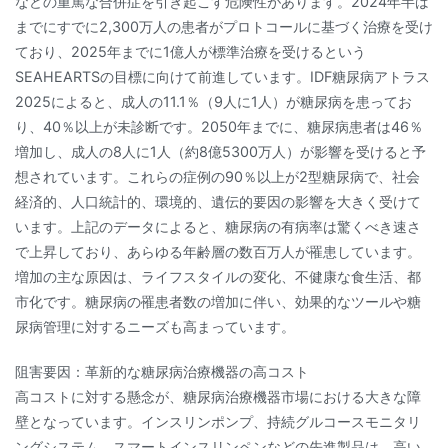
などの重篤な合併症を引き起こす危険性があります。2024年半ば
までにすでに2,300万人の患者がプロトコールに基づく治療を受け
ており、2025年までに1億人が標準治療を受けるという
SEAHEARTSの目標に向けて前進しています。IDF糖尿病アトラス
2025によると、成人の11.1％（9人に1人）が糖尿病を患ってお
り、40％以上が未診断です。2050年までに、糖尿病患者は46％
増加し、成人の8人に1人（約8億5300万人）が影響を受けると予
想されています。これらの症例の90％以上が2型糖尿病で、社会
経済的、人口統計的、環境的、遺伝的要因の影響を大きく受けて
います。上記のデータによると、糖尿病の有病率は驚くべき速さ
で上昇しており、あらゆる年齢層の数百万人が罹患しています。
増加の主な原因は、ライフスタイルの変化、不健康な食生活、都
市化です。糖尿病の罹患者数の増加に伴い、効果的なツールや糖
尿病管理に対するニーズも高まっています。
阻害要因：革新的な糖尿病治療機器の高コスト
高コストに対する懸念が、糖尿病治療機器市場における大きな障
壁となっています。インスリンポンプ、持続グルコースモニタリ
ングシステム、スマートインスリンペンなどの先進製品は、高い