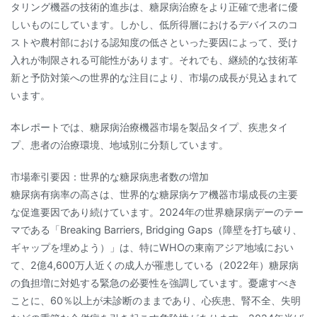
タリング機器の技術的進歩は、糖尿病治療をより正確で患者に優
しいものにしています。しかし、低所得層におけるデバイスのコ
ストや農村部における認知度の低さといった要因によって、受け
入れが制限される可能性があります。それでも、継続的な技術革
新と予防対策への世界的な注目により、市場の成長が見込まれて
います。
本レポートでは、糖尿病治療機器市場を製品タイプ、疾患タイ
プ、患者の治療環境、地域別に分類しています。
市場牽引要因：世界的な糖尿病患者数の増加
糖尿病有病率の高さは、世界的な糖尿病ケア機器市場成長の主要
な促進要因であり続けています。2024年の世界糖尿病デーのテー
マである「Breaking Barriers, Bridging Gaps（障壁を打ち破り、
ギャップを埋めよう）」は、特にWHOの東南アジア地域におい
て、2億4,600万人近くの成人が罹患している（2022年）糖尿病
の負担増に対処する緊急の必要性を強調しています。憂慮すべき
ことに、60％以上が未診断のままであり、心疾患、腎不全、失明