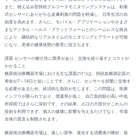
また、植え込み型持続グルコースモニタリングシステムは、粘着
式センサーにありがちな皮膚刺激の問題を軽減し、日常生活の自
由度を高めます。さらに、モバイル・アプリケーションやさまざ
まなデジタル・ヘルス・プラットフォームとのシームレスな統合
により、継続的なリアルタイムのモニタリングとアラートが可能
になり、患者の健康状態の教育に役立ちます。
課題 センサーの耐久性に限界があり、交換を繰り返すとコストが
かかること
糖尿病治療機器市場における主な課題の1つは、持続血糖測定器の
寿命が7～14日と短いことです。さらに、センサーを頻繁に交換す
る必要があるため、経済的な負担が生じます。この問題は、医療
インフラが限られており、償還率が低く、自己負担額が高い中低
所得国ではさらに深刻です。その結果、人口の大部分がこれらの
技術を利用できず、個人の健康に影響を与えるだけでなく、市場
全体の普及も制限されます。
糖尿病治療機器市場は、激しい競争、進化する消費者の嗜好、規