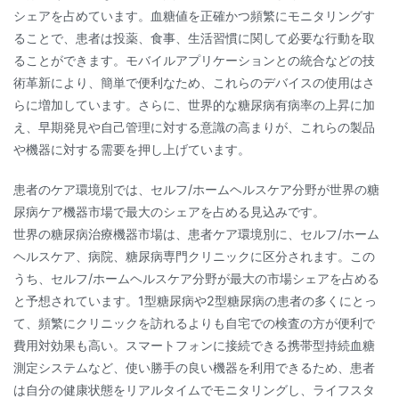
シェアを占めています。血糖値を正確かつ頻繁にモニタリングす
ることで、患者は投薬、食事、生活習慣に関して必要な行動を取
ることができます。モバイルアプリケーションとの統合などの技
術革新により、簡単で便利なため、これらのデバイスの使用はさ
らに増加しています。さらに、世界的な糖尿病有病率の上昇に加
え、早期発見や自己管理に対する意識の高まりが、これらの製品
や機器に対する需要を押し上げています。
患者のケア環境別では、セルフ/ホームヘルスケア分野が世界の糖
尿病ケア機器市場で最大のシェアを占める見込みです。
世界の糖尿病治療機器市場は、患者ケア環境別に、セルフ/ホーム
ヘルスケア、病院、糖尿病専門クリニックに区分されます。この
うち、セルフ/ホームヘルスケア分野が最大の市場シェアを占める
と予想されています。1型糖尿病や2型糖尿病の患者の多くにとっ
て、頻繁にクリニックを訪れるよりも自宅での検査の方が便利で
費用対効果も高い。スマートフォンに接続できる携帯型持続血糖
測定システムなど、使い勝手の良い機器を利用できるため、患者
は自分の健康状態をリアルタイムでモニタリングし、ライフスタ