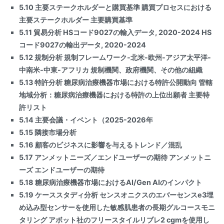
5.10 主要ステークホルダーと購買基準 購買プロセスにおける
主要ステークホルダー 主要購買基準
5.11 貿易分析 HSコード9027の輸入データ, 2020-2024 HS
コード9027の輸出データ, 2020-2024
5.12 規制分析 規制フレームワーク-北米-欧州-アジア太平洋-
中南米-中東-アフリカ 規制機関、政府機関、その他の組織
5.13 特許分析 糖尿病治療機器市場における特許公開動向 管轄
地域分析：糖尿病治療機器における特許の上位出願者 主要特
許リスト
5.14 主要会議・イベント（2025-2026年
5.15 隣接市場分析
5.16 顧客のビジネスに影響を与えるトレンド／混乱
5.17 アンメットニーズ／エンドユーザーの期待 アンメットニ
ーズ エンドユーザーの期待
5.18 糖尿病治療機器市場におけるAI/Gen AIのインパクト
5.19 ケーススタディ分析 センスオニクスのエバーセンスe3埋
め込み型センサーを使用した敏感肌患者の長期グルコースモニ
タリング アボット社のフリースタイルリブレ2 cgmを使用し