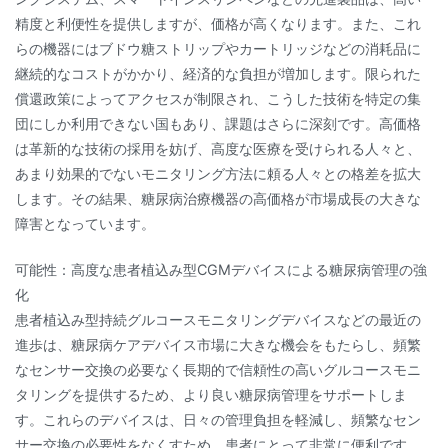
精度と利便性を提供しますが、価格が高くなります。また、これ
らの機器にはブドウ糖ストリップやカートリッジなどの消耗品に
継続的なコストがかかり、経済的な負担が増加します。限られた
償還政策によってアクセスが制限され、こうした技術を特定の集
団にしか利用できない国もあり、課題はさらに深刻です。高価格
は革新的な技術の採用を妨げ、高度な医療を受けられる人々と、
あまり効果的でないモニタリング方法に頼る人々との格差を拡大
します。その結果、糖尿病治療機器の高価格が市場成長の大きな
障害となっています。
可能性：高度な患者植込み型CGMデバイスによる糖尿病管理の強
化
患者植込み型持続グルコースモニタリングデバイスなどの最近の
進歩は、糖尿病ケアデバイス市場に大きな機会をもたらし、頻繁
なセンサー交換の必要なく長期的で信頼性の高いグルコースモニ
タリングを提供するため、より良い糖尿病管理をサポートしま
す。これらのデバイスは、日々の管理負担を軽減し、頻繁なセン
サー交換の必要性をなくすため、患者にとって非常に便利です。