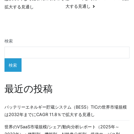
稿
大する見通し
拡大する見通し
ナ
ビ
ゲ
検索
ー
シ
検索
ョ
最近の投稿
ン
バッテリーエネルギー貯蔵システム（BESS）TICの世界市場規模
は2032年までにCAGR 11.8％で拡大する見通し
世界のVSaaS市場規模/シェア/動向分析レポート（2025年～