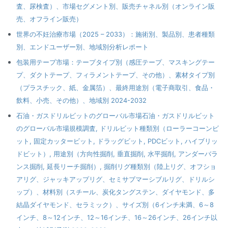
査、尿検査）、市場セグメント別、販売チャネル別（オンライン販
売、オフライン販売）
世界の不妊治療市場（2025 – 2033）：施術別、製品別、患者種類
別、エンドユーザー別、地域別分析レポート
包装用テープ市場：テープタイプ別（感圧テープ、マスキングテー
プ、ダクトテープ、フィラメントテープ、その他）、素材タイプ別
（プラスチック、紙、金属箔）、最終用途別（電子商取引、食品・
飲料、小売、その他）、地域別 2024-2032
石油・ガスドリルビットのグローバル市場石油・ガスドリルビット
のグローバル市場規模調査, ドリルビット種類別（ローラーコーンビ
ット, 固定カッタービット, ドラッグビット, PDCビット, ハイブリッ
ドビット）, 用途別（方向性掘削, 垂直掘削, 水平掘削, アンダーバラ
ンス掘削, 延長リーチ掘削）, 掘削リグ種類別（陸上リグ、オフショ
アリグ、ジャッキアップリグ、セミサブマーシブルリグ、ドリルシ
ップ）、材料別（スチール、炭化タングステン、ダイヤモンド、多
結晶ダイヤモンド、セラミック）、サイズ別（6インチ未満、6～8
インチ、8～12インチ、12～16インチ、16～26インチ、26インチ以