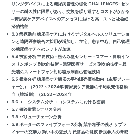
リングデバイスによる糖尿病管理の強化 CHALLENGES- セン
サーの耐久性に限界があり、交換を繰り返すとコストがかかる
– 糖尿病ケアデバイスへのアクセスにおける高コストと社会経
済的格差
5.3 業界動向 糖尿病ケアにおけるデジタルヘルスソリューショ
ンと遠隔医療統合の採用が増加し、在宅、患者中心、自己管理
の糖尿病ケアへのシフトが加速
5.4 技術分析 主要技術 – 植込み型センサー – スマート自動イン
スリンポンプ 副次的技術 – 遠隔医療サービス 副次的技術 – 最
先端のスマートフォン対応糖尿病自己管理技術
5.5 価格分析 糖尿病ケア機器の平均販売価格動向（主要プレー
ヤー別）（2022～2024年 糖尿病ケア機器の平均販売価格動
向（地域別）（2022～2024年
5.6 エコシステム分析 エコシステムにおける役割
5.7 保険償還シナリオ分析
5.8 バリューチェーン分析
5.9 ポーターのファイブフォース分析 競争相手の強さ サプラ
イヤーの交渉力 買い手の交渉力 代替品の脅威 新規参入の脅威