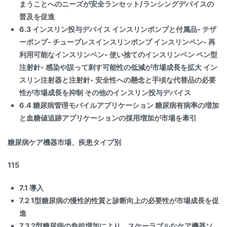
まうことへのニーズが安全ランセット/ランシングデバイスの
普及を促進
6.3 インスリン投与デバイス インスリンポンプと付属品- テザ
ーポンプ- チューブレスインスリンポンプ インスリンペン- 再
利用可能なインスリンペン- 使い捨てのインスリンペン ペン型
注射針- 感染や誤って刺す可能性の低減が市場成長を拡大 イン
スリン注射器と注射針- 安全性への懸念と手頃な代替品の必要
性が市場成長を抑制 その他のインスリン投与デバイス
6.4 糖尿病管理モバイルアプリケーション 糖尿病有病率の増加
と血糖値追跡アプリケーションの採用増加が市場を牽引
糖尿病ケア機器市場、疾患タイプ別
115
7.1 導入
7.2 1型糖尿病の慢性的性質と診断向上の必要性が市場成長を促
進
7.3 2型糖尿病の負担増加により、スケーラブルなケア機器ソ