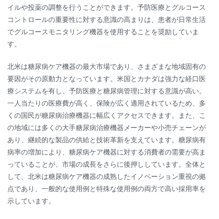
イルや投薬の調整を行うことができます。予防医療とグルコース
コントロールの重要性に対する意識の高まりは、患者が日常生活
でグルコースモニタリング機器を使用することを奨励していま
す。
北米は糖尿病ケア機器の最大市場であり、さまざまな地域固有の
要因がその原動力となっています。米国とカナダは強力な経口医
療システムを有し、予防医療と糖尿病管理に対する意識が高い。
一人当たりの医療費が高く、保険が広く適用されているため、多
くの国民が糖尿病治療機器に幅広くアクセスできます。また、こ
の地域には多くの大手糖尿病治療機器メーカーや小売チェーンが
あり、継続的な製品の供給と技術革新を支えています。糖尿病有
病率の増加により、糖尿病ケア機器に対する消費者の需要が高ま
っていることが、市場の成長をさらに後押ししています。全体と
して、北米は糖尿病ケア機器の成熟したイノベーション重視の拠
点であり、一般的な使用例と特殊な使用例の両方で高い採用率を
示しています。