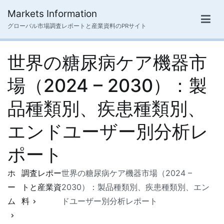
内
Markets Information
容
グローバル市場調査レポートと産業資料のPRサイト
を
ス
世界の糖尿病ケア機器市
キ
ッ
場（2024 – 2030）：製
プ
品種類別、疾患種類別、
エンドユーザー別分析レ
ポート
ホ
調査レポー
世界の糖尿病ケア機器市場（2024 –
ー
トと産業資
2030）：製品種類別、疾患種類別、エン
ム
料
ドユーザー別分析レポート