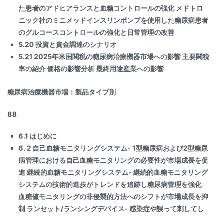
た患者のアドヒアランスと血糖コントロールの強化 メドトロ
ニック社のミニメッドインスリンポンプを使用した糖尿病患者
のグルコースコントロールの強化と日常管理の改善
5.20 投資と資金調達のシナリオ
5.21 2025年米国関税の糖尿病治療機器市場への影響 主要関税
率の紹介 価格の影響分析 最終用途産業への影響
糖尿病治療機器市場：製品タイプ別
88
6.1 はじめに
6. 2 自己血糖モニタリングシステム- 1型糖尿病および2型糖尿
病管理における自己血糖モニタリングの必要性が市場成長を促
進 継続的血糖モニタリングシステム- 継続的血糖モニタリング
システムの技術的進歩がトレンドを追跡し糖尿病管理を強化
血糖値モニタリングの非侵襲的方法へのシフトが市場成長を抑
制 ランセット/ランシングデバイス- 感染症や誤って刺してし