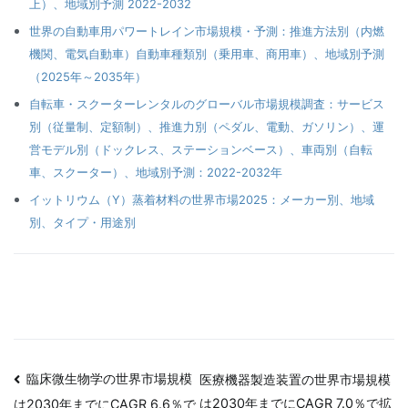
上）、地域別予測 2022-2032
世界の自動車用パワートレイン市場規模・予測：推進方法別（内燃
機関、電気自動車）自動車種類別（乗用車、商用車）、地域別予測
（2025年～2035年）
自転車・スクーターレンタルのグローバル市場規模調査：サービス
別（従量制、定額制）、推進力別（ペダル、電動、ガソリン）、運
営モデル別（ドックレス、ステーションベース）、車両別（自転
車、スクーター）、地域別予測：2022-2032年
イットリウム（Y）蒸着材料の世界市場2025：メーカー別、地域
別、タイプ・用途別
投
臨床微生物学の世界市場規模
医療機器製造装置の世界市場規模
は2030年までにCAGR 7.0％で拡
は2030年までにCAGR 6.6％で