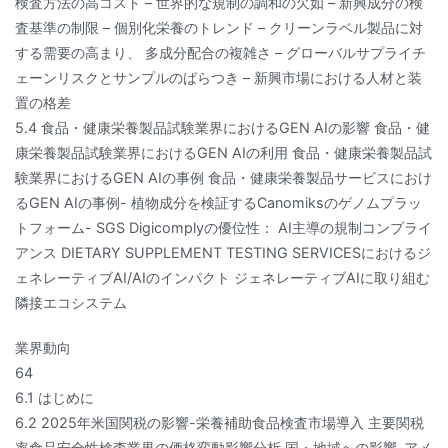
検査方法の高コスト – 世界的な規制の調和の欠如 – 新興成分の検
査基準の制限 – 個別化栄養のトレンド – クリーンラベル製品に対
する需要の高まり、 多成分配合の複雑さ – グローバルサプライチ
ェーンリスクとサンプルのばらつき – 新興市場における人材と装
置の格差
5.4 食品・健康栄養製品試験業界におけるGEN AIの影響 食品・健
康栄養製品試験業界におけるGEN AIの利用 食品・健康栄養製品試
験業界におけるGEN AIの事例 食品・健康栄養製品サービスにおけ
るGEN AIの事例- 植物成分を検証するCanomiksのゲノムプラッ
トフォーム- SGS Digicomplyの優位性： AI主導の規制コンプライ
アンス DIETARY SUPPLEMENT TESTING SERVICESにおけるジ
ェネレーティブAI/AIのインパクト ジェネレーティブAIに取り組む
隣接エコシステム
業界動向
64
6.1 はじめに
6.2 2025年米国関税の影響-栄養補助食品検査市場導入 主要関税
率食品安全性検査業界の価格変動影響分析 国・地域への影響-アメ