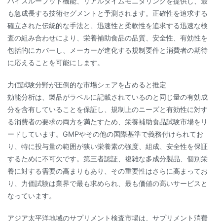
ハイスループット機能、リアルタイムモニタリングを提供し、最
も急成長する技術セグメントと予測されます。正確性を追求する
確立された伝統的な手法と、迅速性と柔軟性を追求する迅速な検
査の組み合わせにより、栄養補助食品の品質、安全性、有効性を
包括的にカバーし、メーカーが進化する規制要件と消費者の期待
に応えることを可能にします。
力価試験分野が圧倒的な市場シェアを占めると推定
効能分析は、製品がラベルに記載されているのと同じ量の有効成
分を含有していることを保証し、規制上のニーズと有効性に対す
る消費者の要求の両方を満たすため、栄養補助食品試験市場をリ
ードしています。GMPやその他の国際基準で義務付けられてお
り、特に投与量の範囲が狭い栄養素の強度、組成、安全性を保証
するために不可欠です。第三者認証、複雑な多成分製品、個別栄
養に対する需要の高まりもあり、その重要性はさらに高まってお
り、力価試験は業界で最も求められ、最も価値の高いサービスと
なっています。
アジア太平洋地域のサプリメント検査市場は、サプリメント消費