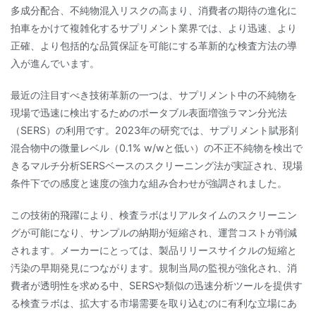
多成分配合、不純物混入リスクの高まり、消費者の期待の進化に
拍車をかけて複雑化するサプリメント業界では、より迅速、より
正確、より包括的な品質保証を可能にする革新的な検査方法の導
入が進んでいます。
最近の注目すべき技術革新の一つは、サプリメント中の不純物を
現場で迅速に検出するためのポータブル表面増強ラマン分光法
（SERS）の利用です。2023年の研究では、サプリメント賦形剤
混合物中の微量レベル（0.1% w/wと低い）の不正不純物を検出で
きるマルチ分析SERSベースのスクリーニング法が実証され、現場
条件下での感度と速度の強力な組み合わせが強調されました。
この技術的飛躍により、検査ラボはリアルタイムのスクリーニン
グが可能になり、サンプルの納期が短縮され、運営コストが削減
されます。メーカーにとっては、製品リリースサイクルの短縮と
汚染の早期発見につながります。規制当局の監視が強化され、消
費者が透明性を求める中、SERSや類似の迅速分析ツールを提供す
る検査ラボは、拡大する市場需要を取り込むのに有利な立場にあ