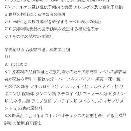
7.8 アレルゲン及び遺伝子組換え食品 アレルゲン及び遺伝子組換
え食品の検証による消費者の保護
7.9 正確性と法規制遵守を確保するラベル表示の検証
7.10 栄養補助食品の健康効果を検証する機能性表示
7.11 その他の試験の種類別
栄養補助食品検査市場、検査製品別
111
8.1 はじめに
8.2 原材料の品質保証と法規制遵守のための原材料レベルの試験需
要が需要を牽引 – 植物成分 – ハーブ＆スパイス – 果実 – 花 – 葉 –
その他の部分 アルカロイド類 フラボノイド類 テルペノイド類 サ
ポニン類 配糖体 タンニン類 ステロイド類 フェノール類 ビタミン
類 ミネラル類 アミノ酸類 プロテイン類 スペシャルティサプリメ
ント その他の原材料
8.3 医薬品におけるポストバイオティクスの需要を牽引する完成品
試験の治療的可能性