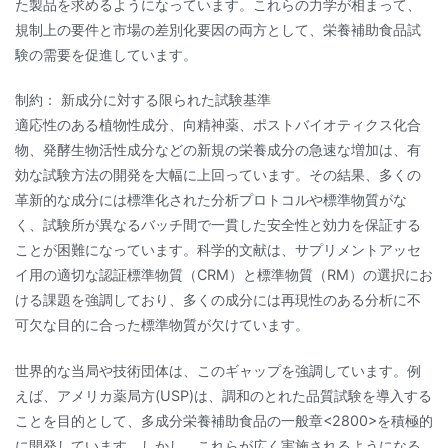
た製品を求めるようになっています。これらの力学が相まって、
規制上の要件と市場の差別化要因の両方として、栄養補助食品試
験の需要を促進しています。
制約： 新成分に対する限られた試験基準
適応性のある植物性成分、向精神薬、ポストバイオティクス化合
物、発酵生物活性成分などの新規の栄養成分の急速な増加は、有
効な試験方法の開発を大幅に上回っています。その結果、多くの
革新的な成分には標準化された分析プロトコルや標準物質がな
く、試験所が異なるバッチ間で一貫した安全性と効力を保証する
ことが困難になっています。科学的文献は、サプリメントアッセ
イ用の適切な認証標準物質（CRM）と標準物質（RM）の選択にお
ける課題を強調しており、多くの成分には再現性のある分析に不
可欠な目的に合った標準物質が欠けています。
世界的な当局や技術団体は、このギャップを強調しています。例
えば、アメリカ薬局方(USP)は、調和のとれた品質試験を導入する
ことを目的として、多成分栄養補助食品の一般章<2800>を積極的
に開発しています。しかし、これらが広く実施されるようになる