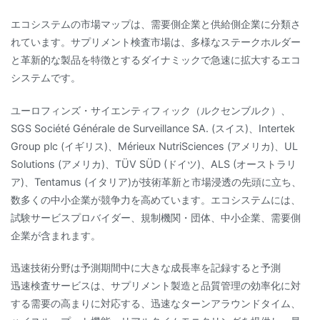
エコシステムの市場マップは、需要側企業と供給側企業に分類さ
れています。サプリメント検査市場は、多様なステークホルダー
と革新的な製品を特徴とするダイナミックで急速に拡大するエコ
システムです。
ユーロフィンズ・サイエンティフィック（ルクセンブルク）、
SGS Société Générale de Surveillance SA. (スイス)、Intertek
Group plc (イギリス)、Mérieux NutriSciences (アメリカ)、UL
Solutions (アメリカ)、TÜV SÜD (ドイツ)、ALS (オーストラリ
ア)、Tentamus (イタリア)が技術革新と市場浸透の先頭に立ち、
数多くの中小企業が競争力を高めています。エコシステムには、
試験サービスプロバイダー、規制機関・団体、中小企業、需要側
企業が含まれます。
迅速技術分野は予測期間中に大きな成長率を記録すると予測
迅速検査サービスは、サプリメント製造と品質管理の効率化に対
する需要の高まりに対応する、迅速なターンアラウンドタイム、