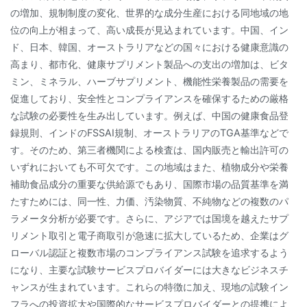
の増加、規制制度の変化、世界的な成分生産における同地域の地
位の向上が相まって、高い成長が見込まれています。中国、イン
ド、日本、韓国、オーストラリアなどの国々における健康意識の
高まり、都市化、健康サプリメント製品への支出の増加は、ビタ
ミン、ミネラル、ハーブサプリメント、機能性栄養製品の需要を
促進しており、安全性とコンプライアンスを確保するための厳格
な試験の必要性を生み出しています。例えば、中国の健康食品登
録規則、インドのFSSAI規制、オーストラリアのTGA基準などで
す。そのため、第三者機関による検査は、国内販売と輸出許可の
いずれにおいても不可欠です。この地域はまた、植物成分や栄養
補助食品成分の重要な供給源でもあり、国際市場の品質基準を満
たすためには、同一性、力価、汚染物質、不純物などの複数のパ
ラメータ分析が必要です。さらに、アジアでは国境を越えたサプ
リメント取引と電子商取引が急速に拡大しているため、企業はグ
ローバル認証と複数市場のコンプライアンス試験を追求するよう
になり、主要な試験サービスプロバイダーには大きなビジネスチ
ャンスが生まれています。これらの特徴に加え、現地の試験イン
フラへの投資拡大や国際的なサービスプロバイダーとの提携によ