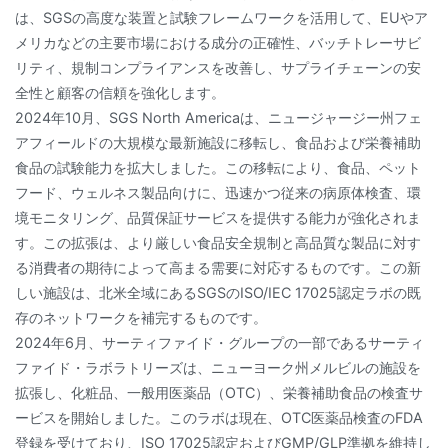
は、SGSの高度な装置と試験フレームワークを活用して、EUやア
メリカなどの主要市場における成分の正確性、バッチトレーサビ
リティ、規制コンプライアンスを改善し、サプライチェーンの安
全性と顧客の信頼を強化します。
2024年10月、SGS North Americaは、ニュージャージー州フェ
アフィールドの大規模な最新施設に移転し、食品および栄養補助
食品の試験能力を拡大しました。この移転により、食品、ペット
フード、ウェルネス製品向けに、迅速かつ従来の病原体検査、環
境モニタリング、品質保証サービスを提供する能力が強化されま
す。この拡張は、より厳しい食品安全規制と高品質な製品に対す
る消費者の期待によって高まる需要に対応するものです。この新
しい施設は、北米全域にあるSGSのISO/IEC 17025認定ラボの既
存のネットワークを補完するものです。
2024年6月、サーティファイド・グループの一部であるサーティ
ファイド・ラボラトリーズは、ニューヨーク州メルビルの施設を
拡張し、化粧品、一般用医薬品（OTC）、栄養補助食品の検査サ
ービスを開始しました。このラボは現在、OTC医薬品検査のFDA
登録を受けており、ISO 17025認定およびGMP/GLP準拠を維持し