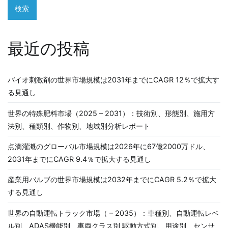
検索
ョ
ン
最近の投稿
バイオ刺激剤の世界市場規模は2031年までにCAGR 12％で拡大す
る見通し
世界の特殊肥料市場（2025 – 2031）：技術別、形態別、施用方
法別、種類別、作物別、地域別分析レポート
点滴灌漑のグローバル市場規模は2026年に67億2000万ドル、
2031年までにCAGR 9.4％で拡大する見通し
産業用バルブの世界市場規模は2032年までにCAGR 5.2％で拡大
する見通し
世界の自動運転トラック市場（ – 2035）：車種別、自動運転レベ
ル別、ADAS機能別、車両クラス別 駆動方式別、用途別、センサ