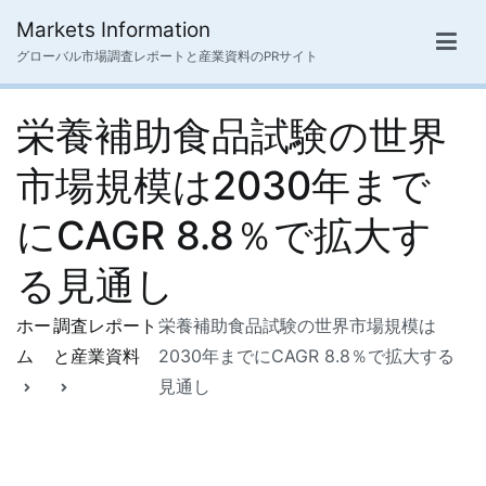
内
Markets Information
容
グローバル市場調査レポートと産業資料のPRサイト
を
ス
栄養補助食品試験の世界
キ
ッ
市場規模は2030年まで
プ
にCAGR 8.8％で拡大す
る見通し
ホー
調査レポート
栄養補助食品試験の世界市場規模は
ム
と産業資料
2030年までにCAGR 8.8％で拡大する
見通し