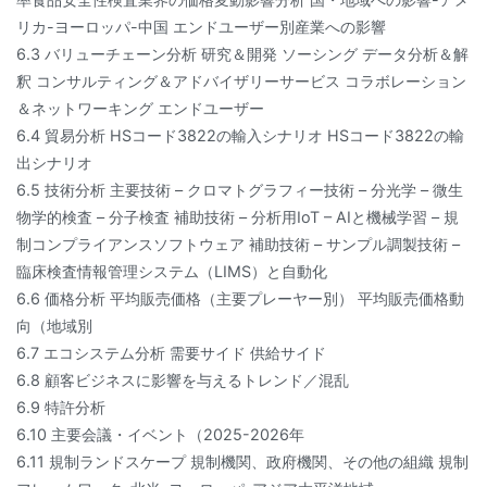
リカ-ヨーロッパ-中国 エンドユーザー別産業への影響
6.3 バリューチェーン分析 研究＆開発 ソーシング データ分析＆解
釈 コンサルティング＆アドバイザリーサービス コラボレーション
＆ネットワーキング エンドユーザー
6.4 貿易分析 HSコード3822の輸入シナリオ HSコード3822の輸
出シナリオ
6.5 技術分析 主要技術 – クロマトグラフィー技術 – 分光学 – 微生
物学的検査 – 分子検査 補助技術 – 分析用IoT – AIと機械学習 – 規
制コンプライアンスソフトウェア 補助技術 – サンプル調製技術 –
臨床検査情報管理システム（LIMS）と自動化
6.6 価格分析 平均販売価格（主要プレーヤー別） 平均販売価格動
向（地域別
6.7 エコシステム分析 需要サイド 供給サイド
6.8 顧客ビジネスに影響を与えるトレンド／混乱
6.9 特許分析
6.10 主要会議・イベント（2025-2026年
6.11 規制ランドスケープ 規制機関、政府機関、その他の組織 規制