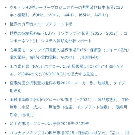
ウルトラHD型レーザープロジェクターの世界及び日本市場2026
年：種類別（60Hz、120Hz、144Hz、165Hz、240Hz）
世界の力平衡スロープアラート市場
世界の極端紫外線（EUV）リソグラフィ市場（2025 – 2032）：コ
ンポーネント別、システム種類別分析レポート
心電図モニタリング用電極の世界市場2025：種類別（フォーム型心
電図電極、布型心電図電極、その他）、用途別分析
ホウ素ヒ素（BAs）のグローバル市場規模は2024年に4,360万ド
ル、2034年までにCAGR 18.3％で拡大する見通し
窒素純度分析装置の世界市場2025：メーカー別、地域別、タイプ・
用途別
歯科用麻酔注射剤のグローバル市場（～2033）：製品形態別、年齢
層別（小児、成人）、用途別（抜歯、インプラント治療）、最終用
途別、地域別
加工肉市場：グローバル予測2025年-2031年
ココナッツチップスの世界市場2025：種類別（袋詰め、缶詰）、用