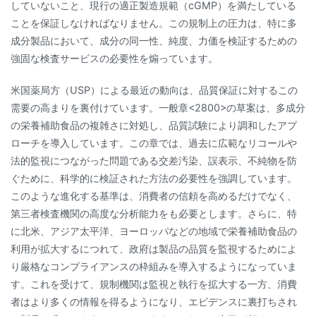
していないこと、現行の適正製造規範（cGMP）を満たしている
ことを保証しなければなりません。この規制上の圧力は、特に多
成分製品において、成分の同一性、純度、力価を検証するための
強固な検査サービスの必要性を煽っています。
米国薬局方（USP）による最近の動向は、品質保証に対するこの
需要の高まりを裏付けています。一般章<2800>の草案は、多成分
の栄養補助食品の複雑さに対処し、品質試験により調和したアプ
ローチを導入しています。この章では、過去に広範なリコールや
法的監視につながった問題である交差汚染、誤表示、不純物を防
ぐために、科学的に検証された方法の必要性を強調しています。
このような進化する基準は、消費者の信頼を高めるだけでなく、
第三者検査機関の高度な分析能力をも必要とします。さらに、特
に北米、アジア太平洋、ヨーロッパなどの地域で栄養補助食品の
利用が拡大するにつれて、政府は製品の品質を監視するためによ
り厳格なコンプライアンスの枠組みを導入するようになっていま
す。これを受けて、規制機関は監視と執行を拡大する一方、消費
者はより多くの情報を得るようになり、エビデンスに裏打ちされ