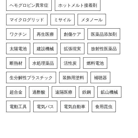
ヘモグロビン異常症
ホットメルト接着剤
マイクログリッド
ミサイル
メタノール
ワクチン
再生医療
創傷ケア
医薬品添加剤
太陽電池
建設機械
拡張現実
放射性医薬品
断熱材
水処理薬品
活性炭
燃料電池
生分解性プラスチック
装飾用塗料
補聴器
超合金
過酢酸
遠隔医療
鉄鋼
鉱山機械
電動工具
電気バス
電気自動車
食用昆虫