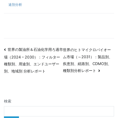
途別分析
投
世界の製油所＆石油化学用ろ過市
世界のヒトマイクロバイオー
ム市場（～2031）：製品別、
場（2024 – 2030）：フィルター
稿
疾患別、経路別、CDMO別、
種類別、用途別、エンドユーザー
ナ
種類別分析レポート
別、地域別 分析レポート
ビ
ゲ
検索
ー
シ