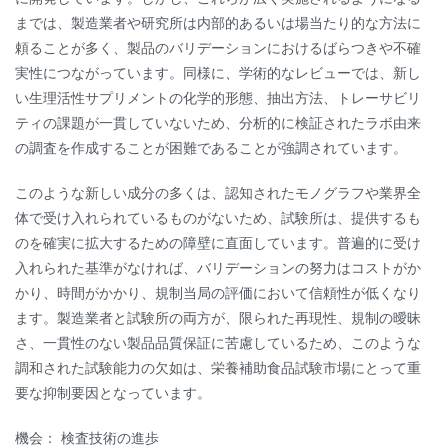
までは、製造業者や研究所は内部的あるいは場当たり的な方法に
頼ることが多く、製品のバリデーションにおけるばらつきや不確
実性につながっています。同様に、学術的なレビューでは、新し
い生理活性サプリメントの化学的形態、抽出方法、トレーサビリ
ティの課題が一貫していないため、分析的に検証されたラボ由来
の調査を作成することが困難であることが強調されています。
このような新しい成分の多くは、認知されたモノグラフや業界全
体で受け入れられているものがないため、試験所は、提供するも
のを確実に拡大するための障壁に直面しています。普遍的に受け
入れられた基準がなければ、バリデーションの努力はコストがか
かり、時間がかかり、規制当局の評価において信頼性が低くなり
ます。製造業者と試験所の両方が、限られた再現性、規制の曖昧
さ、一貫性のない製品品質保証に苦慮しているため、このような
調和された試験能力の欠如は、栄養補助食品試験市場にとって重
要な抑制要因となっています。
機会： 検査技術の進歩