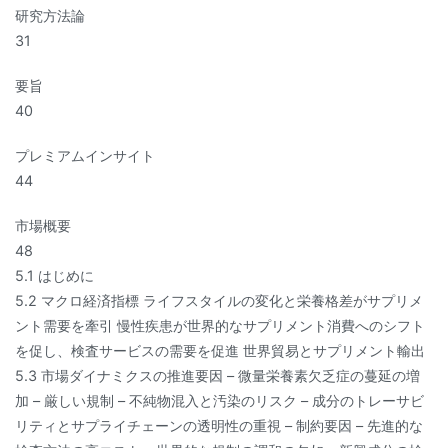
研究方法論
31
要旨
40
プレミアムインサイト
44
市場概要
48
5.1 はじめに
5.2 マクロ経済指標 ライフスタイルの変化と栄養格差がサプリメ
ント需要を牽引 慢性疾患が世界的なサプリメント消費へのシフト
を促し、検査サービスの需要を促進 世界貿易とサプリメント輸出
5.3 市場ダイナミクスの推進要因 – 微量栄養素欠乏症の蔓延の増
加 – 厳しい規制 – 不純物混入と汚染のリスク – 成分のトレーサビ
リティとサプライチェーンの透明性の重視 – 制約要因 – 先進的な