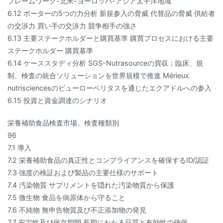
フレームワーク-北米-ヨーロッパ-アジア太平洋地域
6.12 ポーターの5つの力分析 新規参入の脅威 代替品の脅威 供給者
の交渉力 買い手の交渉力 競争相手の強さ
6.13 主要ステークホルダーと購買基準 購買プロセスにおける主要
ステークホルダー 購買基準
6.14 ケーススタディ分析 SGS-Nutrasourceの買収：臨床、規
制、検査の統合ソリューションを世界規模で推進 Mérieux
nutrisciencesのビューローベリタスを通じたエクアドルへの参入
6.15 投資と資金調達のシナリオ
栄養補助食品検査市場、検査種類別
96
7.1 導入
7.2 栄養補助食品の真正性とコンプライアンスを確保するID/認証
7.3 強度の検証および製品の主要仕様のサポート
7.4 汚染物質 サプリメントを隠れた汚染物質から保護
7.5 微生物 食品を病原体から守ること
7.6 不純物 無申告物質及び不正添加物の発見
7.7 安定性及び保存期間 長期にわたる品質と有効性の確保