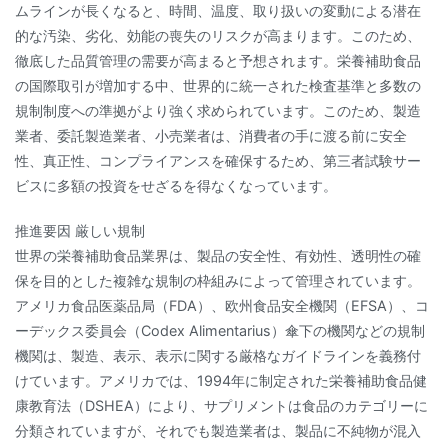
ムラインが長くなると、時間、温度、取り扱いの変動による潜在
的な汚染、劣化、効能の喪失のリスクが高まります。このため、
徹底した品質管理の需要が高まると予想されます。栄養補助食品
の国際取引が増加する中、世界的に統一された検査基準と多数の
規制制度への準拠がより強く求められています。このため、製造
業者、委託製造業者、小売業者は、消費者の手に渡る前に安全
性、真正性、コンプライアンスを確保するため、第三者試験サー
ビスに多額の投資をせざるを得なくなっています。
推進要因 厳しい規制
世界の栄養補助食品業界は、製品の安全性、有効性、透明性の確
保を目的とした複雑な規制の枠組みによって管理されています。
アメリカ食品医薬品局（FDA）、欧州食品安全機関（EFSA）、コ
ーデックス委員会（Codex Alimentarius）傘下の機関などの規制
機関は、製造、表示、表示に関する厳格なガイドラインを義務付
けています。アメリカでは、1994年に制定された栄養補助食品健
康教育法（DSHEA）により、サプリメントは食品のカテゴリーに
分類されていますが、それでも製造業者は、製品に不純物が混入