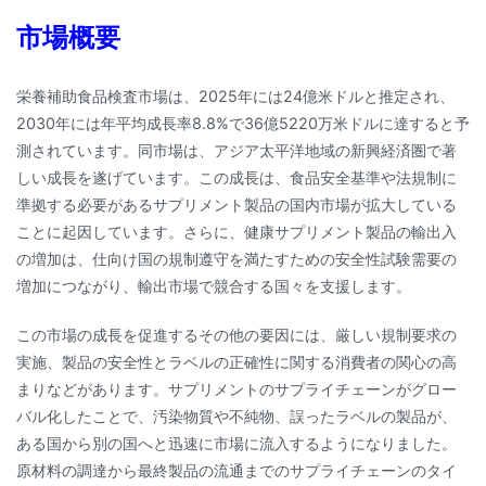
市場概要
栄養補助食品検査市場は、2025年には24億米ドルと推定され、
2030年には年平均成長率8.8%で36億5220万米ドルに達すると予
測されています。同市場は、アジア太平洋地域の新興経済圏で著
しい成長を遂げています。この成長は、食品安全基準や法規制に
準拠する必要があるサプリメント製品の国内市場が拡大している
ことに起因しています。さらに、健康サプリメント製品の輸出入
の増加は、仕向け国の規制遵守を満たすための安全性試験需要の
増加につながり、輸出市場で競合する国々を支援します。
この市場の成長を促進するその他の要因には、厳しい規制要求の
実施、製品の安全性とラベルの正確性に関する消費者の関心の高
まりなどがあります。サプリメントのサプライチェーンがグロー
バル化したことで、汚染物質や不純物、誤ったラベルの製品が、
ある国から別の国へと迅速に市場に流入するようになりました。
原材料の調達から最終製品の流通までのサプライチェーンのタイ