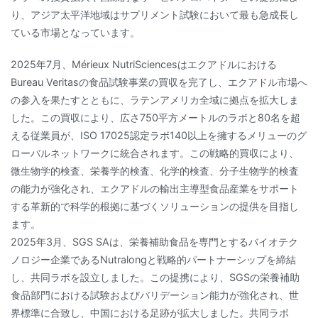
り、アジア太平洋地域はサプリメント試験において最も急成長し
ている市場となっています。
2025年7月、Mérieux NutriSciencesはエクアドルにおける
Bureau Veritasの食品試験事業の買収を完了し、エクアドル市場へ
の参入を果たすとともに、ラテンアメリカ全域に拠点を拡大しま
した。この買収により、広さ750平方メートルのラボと80名を超
える従業員が、ISO 17025認定ラボ140以上を擁するメリューのグ
ローバルネットワークに統合されます。この戦略的買収により、
微生物学的検査、栄養学的検査、化学的検査、分子生物学的検査
の能力が強化され、エクアドルの輸出主導型食品産業をサポート
する革新的で科学的根拠に基づくソリューションの提供を目指し
ます。
2025年3月、SGS SAは、栄養補助食品を専門とするバイオテク
ノロジー企業であるNutralongと戦略的パートナーシップを締結
し、共同ラボを設立しました。この提携により、SGSの栄養補助
食品部門における試験およびバリデーション能力が強化され、世
界標準に合致し、中国における足跡が拡大しました。共同ラボ