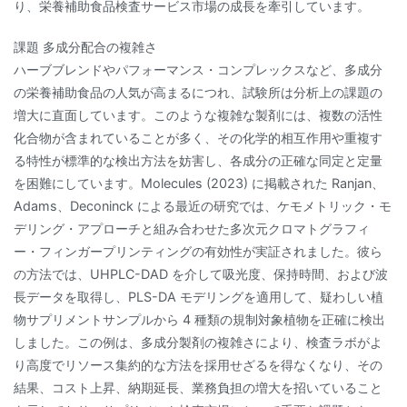
り、栄養補助食品検査サービス市場の成長を牽引しています。
課題 多成分配合の複雑さ
ハーブブレンドやパフォーマンス・コンプレックスなど、多成分
の栄養補助食品の人気が高まるにつれ、試験所は分析上の課題の
増大に直面しています。このような複雑な製剤には、複数の活性
化合物が含まれていることが多く、その化学的相互作用や重複す
る特性が標準的な検出方法を妨害し、各成分の正確な同定と定量
を困難にしています。Molecules (2023) に掲載された Ranjan、
Adams、Deconinck による最近の研究では、ケモメトリック・モ
デリング・アプローチと組み合わせた多次元クロマトグラフィ
ー・フィンガープリンティングの有効性が実証されました。彼ら
の方法では、UHPLC-DAD を介して吸光度、保持時間、および波
長データを取得し、PLS-DA モデリングを適用して、疑わしい植
物サプリメントサンプルから 4 種類の規制対象植物を正確に検出
しました。この例は、多成分製剤の複雑さにより、検査ラボがよ
り高度でリソース集約的な方法を採用せざるを得なくなり、その
結果、コスト上昇、納期延長、業務負担の増大を招いていること