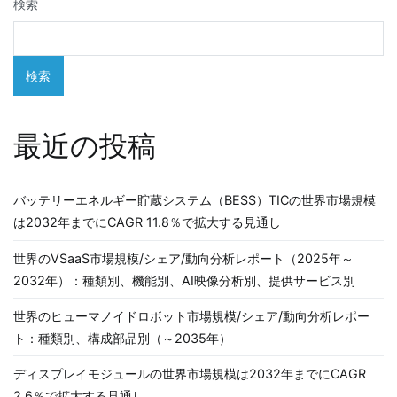
ゲ
検索
ー
シ
検索
ョ
最近の投稿
ン
バッテリーエネルギー貯蔵システム（BESS）TICの世界市場規模
は2032年までにCAGR 11.8％で拡大する見通し
世界のVSaaS市場規模/シェア/動向分析レポート（2025年～
2032年）：種類別、機能別、AI映像分析別、提供サービス別
世界のヒューマノイドロボット市場規模/シェア/動向分析レポー
ト：種類別、構成部品別（～2035年）
ディスプレイモジュールの世界市場規模は2032年までにCAGR
2.6％で拡大する見通し