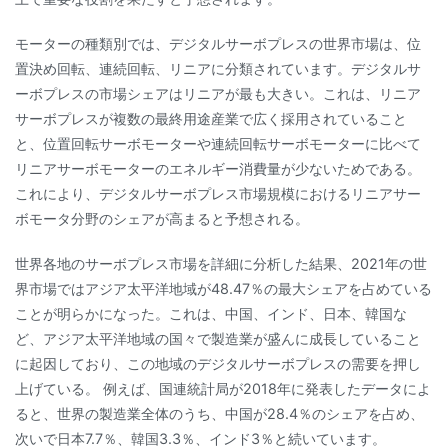
モーターの種類別では、デジタルサーボプレスの世界市場は、位
置決め回転、連続回転、リニアに分類されています。デジタルサ
ーボプレスの市場シェアはリニアが最も大きい。これは、リニア
サーボプレスが複数の最終用途産業で広く採用されていること
と、位置回転サーボモーターや連続回転サーボモーターに比べて
リニアサーボモーターのエネルギー消費量が少ないためである。
これにより、デジタルサーボプレス市場規模におけるリニアサー
ボモータ分野のシェアが高まると予想される。
世界各地のサーボプレス市場を詳細に分析した結果、2021年の世
界市場ではアジア太平洋地域が48.47％の最大シェアを占めている
ことが明らかになった。これは、中国、インド、日本、韓国な
ど、アジア太平洋地域の国々で製造業が盛んに成長していること
に起因しており、この地域のデジタルサーボプレスの需要を押し
上げている。 例えば、国連統計局が2018年に発表したデータによ
ると、世界の製造業全体のうち、中国が28.4％のシェアを占め、
次いで日本7.7％、韓国3.3％、インド3％と続いています。