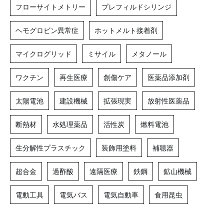
フローサイトメトリー
プレフィルドシリンジ
ヘモグロビン異常症
ホットメルト接着剤
マイクログリッド
ミサイル
メタノール
ワクチン
再生医療
創傷ケア
医薬品添加剤
太陽電池
建設機械
拡張現実
放射性医薬品
断熱材
水処理薬品
活性炭
燃料電池
生分解性プラスチック
装飾用塗料
補聴器
超合金
過酢酸
遠隔医療
鉄鋼
鉱山機械
電動工具
電気バス
電気自動車
食用昆虫