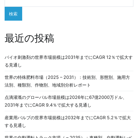
シ
検索
ョ
ン
最近の投稿
バイオ刺激剤の世界市場規模は2031年までにCAGR 12％で拡大す
る見通し
世界の特殊肥料市場（2025 – 2031）：技術別、形態別、施用方
法別、種類別、作物別、地域別分析レポート
点滴灌漑のグローバル市場規模は2026年に67億2000万ドル、
2031年までにCAGR 9.4％で拡大する見通し
産業用バルブの世界市場規模は2032年までにCAGR 5.2％で拡大
する見通し
世界の自動運転トラック市場（ – 2035）：車種別、自動運転レベ