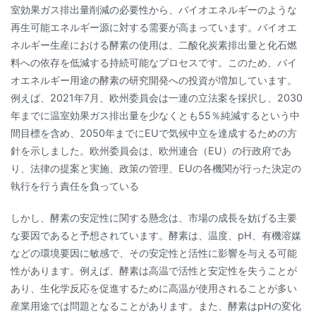
室効果ガス排出量削減の必要性から、バイオエネルギーのような
再生可能エネルギー源に対する需要が高まっています。バイオエ
ネルギー生産における酵素の使用は、二酸化炭素排出量と化石燃
料への依存を低減する持続可能なプロセスです。このため、バイ
オエネルギー用途の酵素の研究開発への投資が増加しています。
例えば、2021年7月、欧州委員会は一連の立法案を採択し、2030
年までに温室効果ガス排出量を少なくとも55％純減するという中
間目標を含め、2050年までにEUで気候中立を達成するための方
針を示しました。欧州委員会は、欧州連合（EU）の行政府であ
り、法律の提案と実施、政策の管理、EUの各機関が行った決定の
執行を行う責任を負っている
しかし、酵素の安定性に関する懸念は、市場の成長を妨げる主要
な要因であると予想されています。酵素は、温度、pH、有機溶媒
などの環境要因に敏感で、その安定性と活性に影響を与える可能
性があります。例えば、酵素は高温で活性と安定性を失うことが
あり、生化学反応を促進するために高温が使用されることが多い
産業用途では問題となることがあります。また、酵素はpHの変化