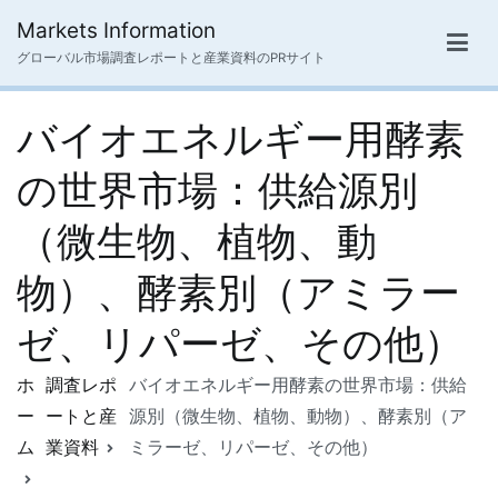
内
Markets Information
容
グローバル市場調査レポートと産業資料のPRサイト
を
ス
バイオエネルギー用酵素
キ
ッ
の世界市場：供給源別
プ
（微生物、植物、動
物）、酵素別（アミラー
ゼ、リパーゼ、その他）
ホ
調査レポ
バイオエネルギー用酵素の世界市場：供給
ー
ートと産
源別（微生物、植物、動物）、酵素別（ア
ム
業資料
ミラーゼ、リパーゼ、その他）