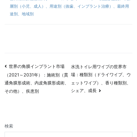
層別（小児、成人）、用途別（抜歯、インプラント治療）、最終用
途別、地域別
投
世界の角膜インプラント市場
水洗トイレ用ワイプの世界市
場：種類別（ドライワイプ、ウ
（2021～2031年）：施術別（貫
稿
ェットワイプ）、香り種類別、
通角膜形成術、内皮角膜形成術、
ナ
シェア、成長
その他）、疾患別
ビ
ゲ
検索
ー