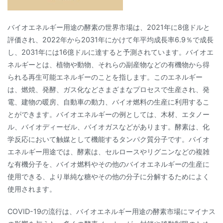
バイオエネルギー用途の酵素の世界市場は、2021年に8億ドルと
評価され、2022年から2031年にかけて年平均成長率6.9％で成長
し、2031年には16億ドルに達すると予測されています。バイオエ
ネルギーとは、植物や動物、それらの副産物などの有機物から得
られる再生可能エネルギーのことを指します。このエネルギー
は、燃焼、発酵、ガス化などさまざまなプロセスで生産され、発
電、建物の暖房、自動車の動力、バイオ燃料の生産に利用するこ
とができます。バイオエネルギーの例としては、木材、エタノー
ル、バイオディーゼル、バイオガスなどがあります。酵素は、化
学反応において触媒として機能するタンパク質分子です。バイオ
エネルギー用途では、酵素は、セルロースやリグニンなどの複雑
な有機分子を、バイオ燃料やその他のバイオエネルギーの生産に
使用できる、より単純な糖やその他の分子に分解するためによく
使用されます。
COVID-19の流行は、バイオエネルギー用途の酵素市場にマイナス