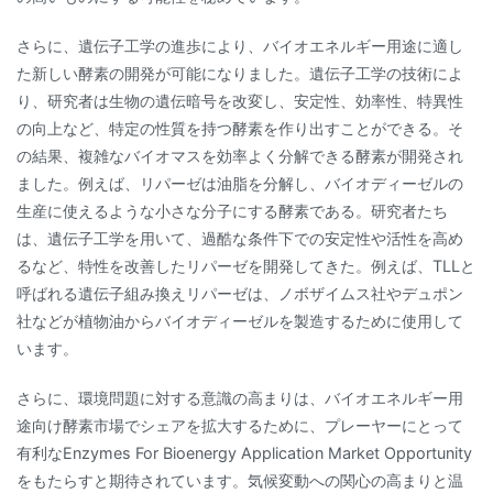
さらに、遺伝子工学の進歩により、バイオエネルギー用途に適し
た新しい酵素の開発が可能になりました。遺伝子工学の技術によ
り、研究者は生物の遺伝暗号を改変し、安定性、効率性、特異性
の向上など、特定の性質を持つ酵素を作り出すことができる。そ
の結果、複雑なバイオマスを効率よく分解できる酵素が開発され
ました。例えば、リパーゼは油脂を分解し、バイオディーゼルの
生産に使えるような小さな分子にする酵素である。研究者たち
は、遺伝子工学を用いて、過酷な条件下での安定性や活性を高め
るなど、特性を改善したリパーゼを開発してきた。例えば、TLLと
呼ばれる遺伝子組み換えリパーゼは、ノボザイムス社やデュポン
社などが植物油からバイオディーゼルを製造するために使用して
います。
さらに、環境問題に対する意識の高まりは、バイオエネルギー用
途向け酵素市場でシェアを拡大するために、プレーヤーにとって
有利なEnzymes For Bioenergy Application Market Opportunity
をもたらすと期待されています。気候変動への関心の高まりと温