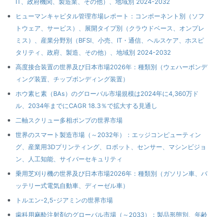
IT、政府機関、製造業、その他）、地域別 2024-2032
ヒューマンキャピタル管理市場レポート：コンポーネント別（ソフ
トウェア、サービス）、展開タイプ別（クラウドベース、オンプレ
ミス）、産業分野別（BFSI、小売、IT・通信、ヘルスケア、ホスピ
タリティ、政府、製造、その他）、地域別 2024-2032
高度接合装置の世界及び日本市場2026年：種類別（ウェハーボンデ
ィング装置、チップボンディング装置）
ホウ素ヒ素（BAs）のグローバル市場規模は2024年に4,360万ド
ル、2034年までにCAGR 18.3％で拡大する見通し
二軸スクリュー多相ポンプの世界市場
世界のスマート製造市場（～2032年）：エッジコンピューティン
グ、産業用3Dプリンティング、ロボット、センサー、マシンビジョ
ン、人工知能、サイバーセキュリティ
乗用芝刈り機の世界及び日本市場2026年：種類別（ガソリン車、バ
ッテリー式電気自動車、ディーゼル車）
トルエン-2,5-ジアミンの世界市場
歯科用麻酔注射剤のグローバル市場（～2033）：製品形態別、年齢