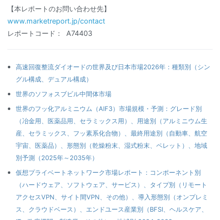
【本レポートのお問い合わせ先】
www.marketreport.jp/contact
レポートコード： A74403
高速回復整流ダイオードの世界及び日本市場2026年：種類別（シン
グル構成、デュアル構成）
世界のソフォスブビル中間体市場
世界のフッ化アルミニウム（AlF3）市場規模・予測：グレード別
（冶金用、医薬品用、セラミックス用）、用途別（アルミニウム生
産、セラミックス、フッ素系化合物）、最終用途別（自動車、航空
宇宙、医薬品）、形態別（乾燥粉末、湿式粉末、ペレット）、地域
別予測（2025年～2035年）
仮想プライベートネットワーク市場レポート：コンポーネント別
（ハードウェア、ソフトウェア、サービス）、タイプ別（リモート
アクセスVPN、サイト間VPN、その他）、導入形態別（オンプレミ
ス、クラウドベース）、エンドユース産業別（BFSI、ヘルスケア、