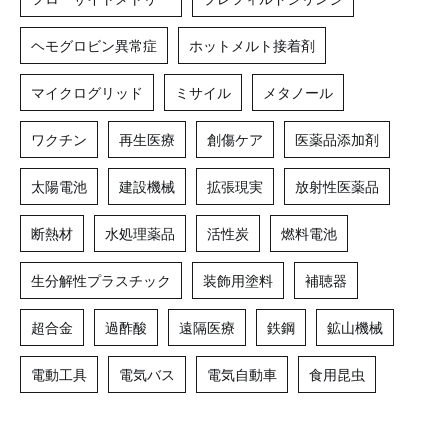
ヘモグロビン異常症
ホットメルト接着剤
マイクログリッド
ミサイル
メタノール
ワクチン
再生医療
創傷ケア
医薬品添加剤
太陽電池
建設機械
拡張現実
放射性医薬品
断熱材
水処理薬品
活性炭
燃料電池
生分解性プラスチック
装飾用塗料
補聴器
超合金
過酢酸
遠隔医療
鉄鋼
鉱山機械
電動工具
電気バス
電気自動車
食用昆虫