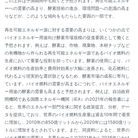
この上昇は予測期間中も続くと予想されます。再生可能エネルギ
ーへの需要の高まり、酵素技術の進歩、環境問題への意識の高ま
りなどが、このような傾向をもたらした要因の一部です。
再生可能エネルギー源に対する需要の高まりは、いくつかの点で
バイオエネルギー用途向け酵素市場規模の促進要因として働くと
予想されます。例えば、酵素は、作物、廃棄物、木材チップなど
の有機物から作られる再生可能エネルギー源であるバイオ燃料の
生産において重要な役割を担っています。酵素の使用により、バ
イオ燃料の生産効率と費用対効果が大幅に改善され、化石燃料に
代わるより現実的な選択肢となるため、酵素市場の成長に寄与し
ています。バイオ燃料の需要が高まるにつれて、バイオエネルギ
ー用途の酵素の需要も高まると予想されます。例えば、自治政府
間機関である国際エネルギー機関（IEA）の2021年の報告書によ
ると、世界のエネルギー部門全体に関する政策提言、分析、デー
タを提供しており、世界のバイオ燃料生産量は過去10年間で着実
に増加し、2010年の850億リットルから2020年には1580億リッ
トルに増加するとされています。また、同資料によると、世界の
バイオ燃料の需要は、主要なケースで2021年から2026年にかけ