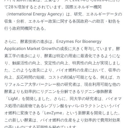
て28％増加するとされています。国際エネルギー機関
（International Energy Agency）は、研究、エネルギーデータの
収集・分析、エネルギー政策に関する各国政府への助言・勧告を
行う政府間機関である。
さらに、酵素技術の進歩は、Enzymes For Bioenergy
Application Market Growthの成長に大きく寄与しています。酵
素工学の進歩により、酵素は特定の用途に最適化できるようにな
り、触媒活性の向上、安定性の向上、特異性の向上が実現しまし
た。このような改良により、バイオ燃料の生産において、収率の
向上、反応時間の短縮、コストの削減が可能となる。例えば、カ
リフォルニア大学バークレー校の研究者は、現在利用可能な他の
酵素よりも効率的にリグニンを分解できるリグニン修飾酵素
「LigM」を開発しました。さらに、同大学の研究者は、バイオマ
ス処理の副産物であるレブリン酸をγ-バレロラクトンというバイ
オ燃料に変換できる「LevZyme」という新酵素を開発しました。
この新しい酵素は、バイオ燃料の生産をより効率的で費用対効果
の高いものにする可能性を秘めています。