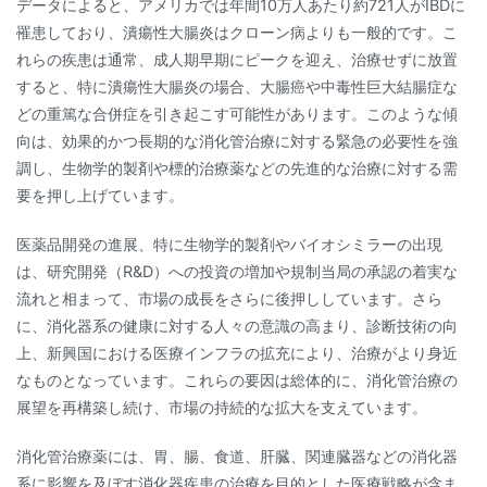
データによると、アメリカでは年間10万人あたり約721人がIBDに
罹患しており、潰瘍性大腸炎はクローン病よりも一般的です。こ
れらの疾患は通常、成人期早期にピークを迎え、治療せずに放置
すると、特に潰瘍性大腸炎の場合、大腸癌や中毒性巨大結腸症な
どの重篤な合併症を引き起こす可能性があります。このような傾
向は、効果的かつ長期的な消化管治療に対する緊急の必要性を強
調し、生物学的製剤や標的治療薬などの先進的な治療に対する需
要を押し上げています。
医薬品開発の進展、特に生物学的製剤やバイオシミラーの出現
は、研究開発（R&D）への投資の増加や規制当局の承認の着実な
流れと相まって、市場の成長をさらに後押ししています。さら
に、消化器系の健康に対する人々の意識の高まり、診断技術の向
上、新興国における医療インフラの拡充により、治療がより身近
なものとなっています。これらの要因は総体的に、消化管治療の
展望を再構築し続け、市場の持続的な拡大を支えています。
消化管治療薬には、胃、腸、食道、肝臓、関連臓器などの消化器
系に影響を及ぼす消化器疾患の治療を目的とした医療戦略が含ま