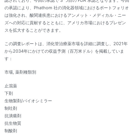
認されており、今回の承認で 3 つ目の FDA 承認となります。今回
の承認により、Phathom 社の消化器領域におけるポートフォリオ
は強化され、酸関連疾患におけるアンメット・メディカル・ニー
ズへの対応に貢献するとともに、アメリカ市場におけるプレゼン
スを拡大することができます。
この調査レポートは、消化管治療薬市場を詳細に調査し、2021年
から2034年にかけての収益予測（百万米ドル）を掲載していま
す：
市場, 薬剤種類別
止瀉薬
下剤
生物製剤/バイオシミラー
制吐剤
抗潰瘍剤
抗生物質
制酸剤