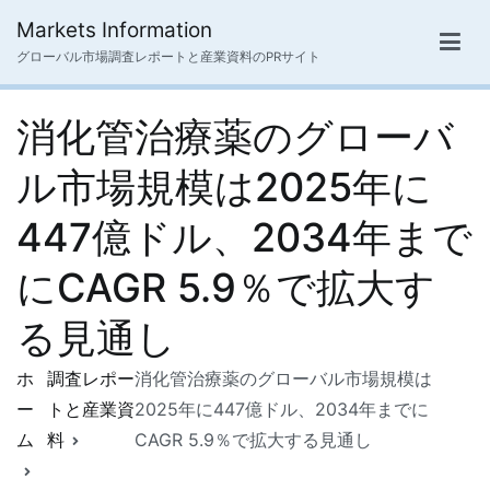
内
Markets Information
容
グローバル市場調査レポートと産業資料のPRサイト
を
ス
消化管治療薬のグローバ
キ
ッ
ル市場規模は2025年に
プ
447億ドル、2034年まで
にCAGR 5.9％で拡大す
る見通し
ホ
調査レポー
消化管治療薬のグローバル市場規模は
ー
トと産業資
2025年に447億ドル、2034年までに
ム
料
CAGR 5.9％で拡大する見通し