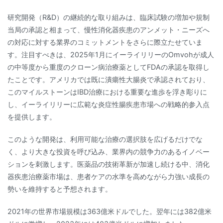
研究開発（R&D）の継続的な取り組みは、臨床試験の増加や規制
当局の承認と相まって、慢性消化器疾患のアンメット・ニーズへ
の対応に対する業界のコミットメントをさらに際立たせていま
す。注目すべきは、2025年1月にイーライリリーのOmvohが成人
の中等度から重度のクローン病治療薬としてFDAの承認を取得し
たことです。アメリカでは既に潰瘍性大腸炎で承認されており、
このマイルストーンはIBD治療における重要な進歩を浮き彫りに
し、イーライリリーに広範な炎症性腸疾患市場への戦略的参入点
を提供します。
このような開発は、利用可能な治療の選択肢を広げるだけでな
く、より大きな投資を呼び込み、業界内の競争力のあるイノベー
ションを刺激します。医薬品の技術革新が加速し続ける中、消化
器疾患治療薬市場は、患者ケアの水準を高めながら力強い成長の
勢いを維持すると予想されます。
2021年の世界市場規模は363億米ドルでした。翌年には382億米