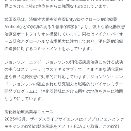
界における当社の地位をさらに強固なものにしています。
武田薬品は、潰瘍性大腸炎治療薬Entyvioやクローン病治療薬
Alofiselなどの実績のある生物学的製剤により、強固な消化器疾患
治療薬ポートフォリオを構築しています。同社はマイクロバイオ
ーム研究とグローバルな市場拡大に注力しており、消化器病治療
の進歩に対するコミットメントを示しています。
ジョンソン・エンド・ジョンソンの消化器疾患治療における成功
の中心はステラーラ（ウステキヌマブ）で、さまざまな消化器疾
患や自己免疫疾患に効果的に対応しています。ジョンソン・エン
ド・ジョンソンの確立された研究能力と戦略的なバイオシミラー
開発プログラムは、消化器領域における同社の地位をさらに強固
なものにしています。
消化器治療薬業界ニュース
2025年2月、ザイダスライフサイエンスはイブプロフェンとファ
モチジンの錠剤の製造承認をアメリカFDAより取得。この錠剤