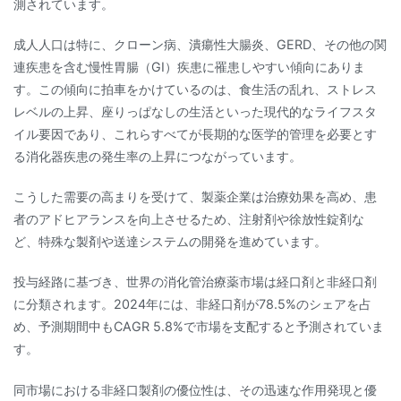
測されています。
成人人口は特に、クローン病、潰瘍性大腸炎、GERD、その他の関
連疾患を含む慢性胃腸（GI）疾患に罹患しやすい傾向にありま
す。この傾向に拍車をかけているのは、食生活の乱れ、ストレス
レベルの上昇、座りっぱなしの生活といった現代的なライフスタ
イル要因であり、これらすべてが長期的な医学的管理を必要とす
る消化器疾患の発生率の上昇につながっています。
こうした需要の高まりを受けて、製薬企業は治療効果を高め、患
者のアドヒアランスを向上させるため、注射剤や徐放性錠剤な
ど、特殊な製剤や送達システムの開発を進めています。
投与経路に基づき、世界の消化管治療薬市場は経口剤と非経口剤
に分類されます。2024年には、非経口剤が78.5%のシェアを占
め、予測期間中もCAGR 5.8%で市場を支配すると予測されていま
す。
同市場における非経口製剤の優位性は、その迅速な作用発現と優