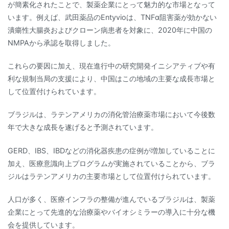
が簡素化されたことで、製薬企業にとって魅力的な市場となって
います。例えば、武田薬品のEntyvioは、TNFα阻害薬が効かない
潰瘍性大腸炎およびクローン病患者を対象に、2020年に中国の
NMPAから承認を取得しました。
これらの要因に加え、現在進行中の研究開発イニシアティブや有
利な規制当局の支援により、中国はこの地域の主要な成長市場と
して位置付けられています。
ブラジルは、ラテンアメリカの消化管治療薬市場において今後数
年で大きな成長を遂げると予測されています。
GERD、IBS、IBDなどの消化器疾患の症例が増加していることに
加え、医療意識向上プログラムが実施されていることから、ブラ
ジルはラテンアメリカの主要市場として位置付けられています。
人口が多く、医療インフラの整備が進んでいるブラジルは、製薬
企業にとって先進的な治療薬やバイオシミラーの導入に十分な機
会を提供しています。