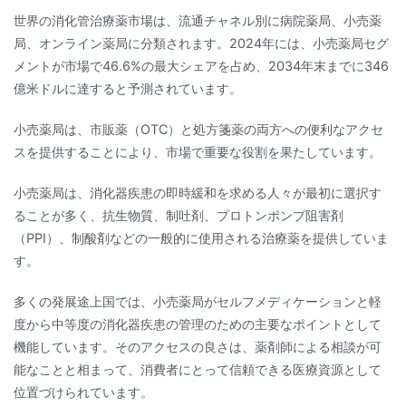
世界の消化管治療薬市場は、流通チャネル別に病院薬局、小売薬
局、オンライン薬局に分類されます。2024年には、小売薬局セグ
メントが市場で46.6%の最大シェアを占め、2034年末までに346
億米ドルに達すると予測されています。
小売薬局は、市販薬（OTC）と処方箋薬の両方への便利なアクセ
スを提供することにより、市場で重要な役割を果たしています。
小売薬局は、消化器疾患の即時緩和を求める人々が最初に選択す
ることが多く、抗生物質、制吐剤、プロトンポンプ阻害剤
（PPI）、制酸剤などの一般的に使用される治療薬を提供していま
す。
多くの発展途上国では、小売薬局がセルフメディケーションと軽
度から中等度の消化器疾患の管理のための主要なポイントとして
機能しています。そのアクセスの良さは、薬剤師による相談が可
能なことと相まって、消費者にとって信頼できる医療資源として
位置づけられています。