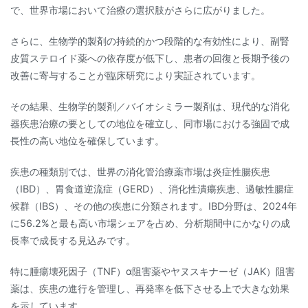
で、世界市場において治療の選択肢がさらに広がりました。
さらに、生物学的製剤の持続的かつ段階的な有効性により、副腎
皮質ステロイド薬への依存度が低下し、患者の回復と長期予後の
改善に寄与することが臨床研究により実証されています。
その結果、生物学的製剤／バイオシミラー製剤は、現代的な消化
器疾患治療の要としての地位を確立し、同市場における強固で成
長性の高い地位を確保しています。
疾患の種類別では、世界の消化管治療薬市場は炎症性腸疾患
（IBD）、胃食道逆流症（GERD）、消化性潰瘍疾患、過敏性腸症
候群（IBS）、その他の疾患に分類されます。IBD分野は、2024年
に56.2%と最も高い市場シェアを占め、分析期間中にかなりの成
長率で成長する見込みです。
特に腫瘍壊死因子（TNF）α阻害薬やヤヌスキナーゼ（JAK）阻害
薬は、疾患の進行を管理し、再発率を低下させる上で大きな効果
を示しています。