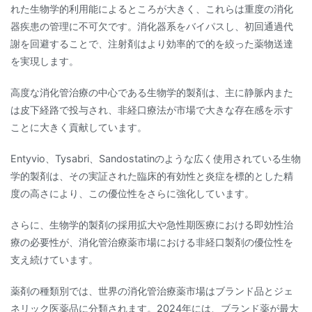
れた生物学的利用能によるところが大きく、これらは重度の消化
器疾患の管理に不可欠です。消化器系をバイパスし、初回通過代
謝を回避することで、注射剤はより効率的で的を絞った薬物送達
を実現します。
高度な消化管治療の中心である生物学的製剤は、主に静脈内また
は皮下経路で投与され、非経口療法が市場で大きな存在感を示す
ことに大きく貢献しています。
Entyvio、Tysabri、Sandostatinのような広く使用されている生物
学的製剤は、その実証された臨床的有効性と炎症を標的とした精
度の高さにより、この優位性をさらに強化しています。
さらに、生物学的製剤の採用拡大や急性期医療における即効性治
療の必要性が、消化管治療薬市場における非経口製剤の優位性を
支え続けています。
薬剤の種類別では、世界の消化管治療薬市場はブランド品とジェ
ネリック医薬品に分類されます。2024年には、ブランド薬が最大