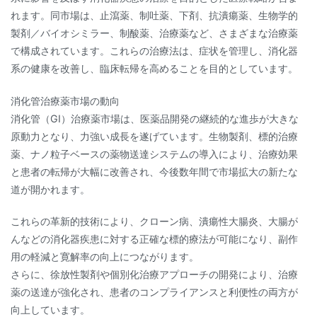
れます。同市場は、止瀉薬、制吐薬、下剤、抗潰瘍薬、生物学的
製剤／バイオシミラー、制酸薬、治療薬など、さまざまな治療薬
で構成されています。これらの治療法は、症状を管理し、消化器
系の健康を改善し、臨床転帰を高めることを目的としています。
消化管治療薬市場の動向
消化管（GI）治療薬市場は、医薬品開発の継続的な進歩が大きな
原動力となり、力強い成長を遂げています。生物製剤、標的治療
薬、ナノ粒子ベースの薬物送達システムの導入により、治療効果
と患者の転帰が大幅に改善され、今後数年間で市場拡大の新たな
道が開かれます。
これらの革新的技術により、クローン病、潰瘍性大腸炎、大腸が
んなどの消化器疾患に対する正確な標的療法が可能になり、副作
用の軽減と寛解率の向上につながります。
さらに、徐放性製剤や個別化治療アプローチの開発により、治療
薬の送達が強化され、患者のコンプライアンスと利便性の両方が
向上しています。