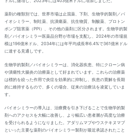
ドルに微増し、2023年には403億米ドルに増加しました。
薬剤の種類別では、世界市場は止瀉薬、下剤、生物学的製剤／バ
イオシミラー、制吐薬、抗潰瘍薬、抗生物質、制酸薬、プロトン
ポンプ阻害薬（PPI）、その他の薬剤に区分されます。生物学的製
剤／バイオシミラー医薬品分野が市場を支配し、2024年の市場規
模は196億米ドル、2034年には年平均成長率6.4%で361億米ドル
に達する見通しです。
生物学的製剤／バイオシミラーは、消化器疾患、特にクローン病
や潰瘍性大腸炎の治療薬として好まれています。これらの治療薬
は標的を絞った作用で炎症を効果的に抑制し、疾患の寛解を長期
的に維持するもので、多くの場合、従来の治療法を凌駕していま
す。
バイオシミラーの導入は、治療費を引き下げることで生物学的製
剤へのアクセスを大幅に改善し、より幅広い患者層が高度な治療
を受けられるようになりました。アダリムマブやウステキヌマブ
といった主要な薬剤のバイオシミラー製剤が最近承認されたこと