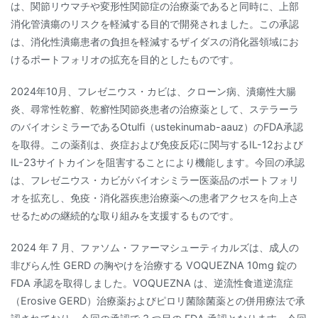
は、関節リウマチや変形性関節症の治療薬であると同時に、上部
消化管潰瘍のリスクを軽減する目的で開発されました。この承認
は、消化性潰瘍患者の負担を軽減するザイダスの消化器領域にお
けるポートフォリオの拡充を目的としたものです。
2024年10月、フレゼニウス・カビは、クローン病、潰瘍性大腸
炎、尋常性乾癬、乾癬性関節炎患者の治療薬として、ステラーラ
のバイオシミラーであるOtulfi（ustekinumab-aauz）のFDA承認
を取得。この薬剤は、炎症および免疫反応に関与するIL-12および
IL-23サイトカインを阻害することにより機能します。今回の承認
は、フレゼニウス・カビがバイオシミラー医薬品のポートフォリ
オを拡充し、免疫・消化器疾患治療薬への患者アクセスを向上さ
せるための継続的な取り組みを支援するものです。
2024 年 7 月、ファソム・ファーマシューティカルズは、成人の
非びらん性 GERD の胸やけを治療する VOQUEZNA 10mg 錠の
FDA 承認を取得しました。VOQUEZNA は、逆流性食道逆流症
（Erosive GERD）治療薬およびピロリ菌除菌薬との併用療法で承