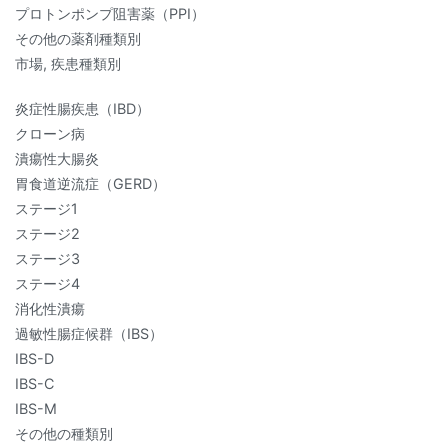
プロトンポンプ阻害薬（PPI）
その他の薬剤種類別
市場, 疾患種類別
炎症性腸疾患（IBD）
クローン病
潰瘍性大腸炎
胃食道逆流症（GERD）
ステージ1
ステージ2
ステージ3
ステージ4
消化性潰瘍
過敏性腸症候群（IBS）
IBS-D
IBS-C
IBS-M
その他の種類別