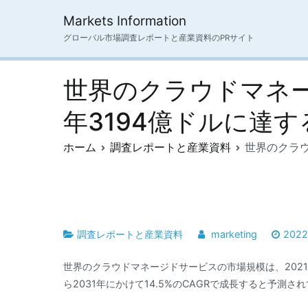
内
Markets Information
容
グローバル市場調査レポートと産業資料のPRサイト
を
ス
キ
世界のクラウドマネージ
ッ
プ
年3194億ドルに達
ホーム
調査レポートと産業資料
世界のクラウ
調査レポートと産業資料
marketing
202
世界のクラウドマネージドサービスの市場規模は、2021年
ら2031年にかけて14.5%のCAGRで成長すると予測さ