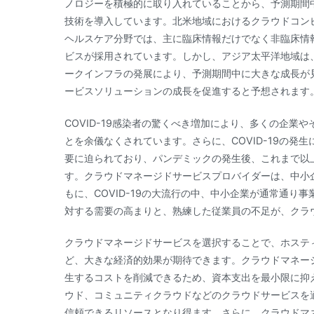
ノロジーを積極的に取り入れていることから、予測期間
技術を導入しています。北米地域におけるクラウドコン
ヘルスケア分野では、主に臨床情報だけでなく非臨床情
ビスが採用されています。しかし、アジア太平洋地域は
ークインフラの発展により、予測期間中に大きな成長が
ービスソリューションの成長を促進すると予想されます
COVID-19感染者の驚くべき増加により、多くの企
とを余儀なくされています。さらに、COVID-19の
要に迫られており、パンデミックの発生後、これまで以
す。クラウドマネージドサービスプロバイダーは、中小
もに、COVID-19の大流行の中、中小企業が通常通
対する需要の高まりと、熟練した従業員の不足が、クラ
クラウドマネージドサービスを選択することで、ホステ
ど、大きな経済的効果が期待できます。クラウドマネー
生するコストを削減できるため、資本支出を最小限に抑
ウド、コミュニティクラウドなどのクラウドサービスを
信頼できるリソースとなり得ます。さらに、クラウドマ