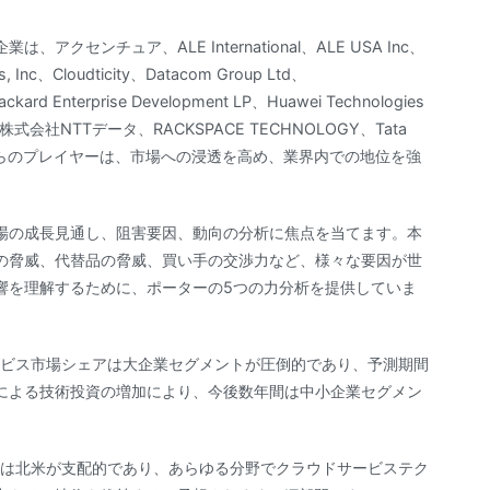
ンチュア、ALE International、ALE USA Inc、
s, Inc、Cloudticity、Datacom Group Ltd、
ckard Enterprise Development LP、Huawei Technologies
EC、株式会社NTTデータ、RACKSPACE TECHNOLOGY、Tata
oなどです。これらのプレイヤーは、市場への浸透を高め、業界内での地位を強
場の成長見通し、阻害要因、動向の分析に焦点を当てます。本
の脅威、代替品の脅威、買い手の交渉力など、様々な要因が世
響を理解するために、ポーターの5つの力分析を提供していま
ービス市場シェアは大企業セグメントが圧倒的であり、予測期間
による技術投資の増加により、今後数年間は中小企業セグメン
場は北米が支配的であり、あらゆる分野でクラウドサービステク