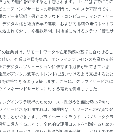
中もその地位を維持すると予想されます。IT部門はすでにこの
ピューティングサービスの新興部門は、ヘルスケア部門です。
報のデータ記録・保存にクラウド・コンピューティング・サー
、デジタル化と経済改革の進展、および同地域の通信ネットワ
見込まれており、今後数年間、同地域におけるクラウド管理サ
。
業やその従業員は、リモートワークや在宅勤務の基準に合わせるこ
発生に伴い、企業は注目を集め、オンラインプレゼンスを高める必
上にデジタルソリューションに依存する必要が出てきていま
企業がデジタル変革のトレンドに追いつけるよう支援するとと
り事業を維持できるよう支援します。さらに、クラウドサービスに
ウドマネージドサービスに対する需要を促進しました。
ィングインフラ取得のためのコスト削減や設備投資の抑制な
ジドサービスを利用すれば、物理的なITリソースへの投資で発
えることができます。プライベートクラウド、パブリッククラ
適切に導入することで、全体的な運用コストを削減するための
ネージドサービスは優れた投資対効果を発揮し、ビジネスの俊