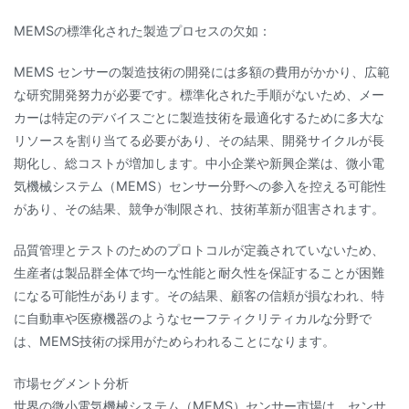
MEMSの標準化された製造プロセスの欠如：
MEMS センサーの製造技術の開発には多額の費用がかかり、広範
な研究開発努力が必要です。標準化された手順がないため、メー
カーは特定のデバイスごとに製造技術を最適化するために多大な
リソースを割り当てる必要があり、その結果、開発サイクルが長
期化し、総コストが増加します。中小企業や新興企業は、微小電
気機械システム（MEMS）センサー分野への参入を控える可能性
があり、その結果、競争が制限され、技術革新が阻害されます。
品質管理とテストのためのプロトコルが定義されていないため、
生産者は製品群全体で均一な性能と耐久性を保証することが困難
になる可能性があります。その結果、顧客の信頼が損なわれ、特
に自動車や医療機器のようなセーフティクリティカルな分野で
は、MEMS技術の採用がためらわれることになります。
市場セグメント分析
世界の微小電気機械システム（MEMS）センサー市場は、センサ