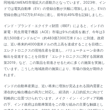
同地域のMEMS市場拡大の原動力となっています。2023年、イン
ドでは電気自動車（EV）の登録台数が大幅に増加しました。EVの
登録台数は152万9,614台に達し、前年比49%増を記録しました。
インド・ブランド・エクイティ財団（IBEF）によると、インドの
家電・民生用電子機器（ACE）市場は9％の成長を遂げ、今年は3
兆1,500億インドルピー（約483億7,000万米ドル）に到達。政府
は、近い将来約4000億米ドルの売上高を達成することを目標に、
エレクトロニクスの現地生産を促進し、バリューチェーン全体の
輸出を促進することを目指す「エレクトロニクスに関する国家政
策2019」など、この製品を前進させるために多くの施策を実施し
ています。こうした地域政府の施策により、市場の強化が期待さ
れます。
インドの自動車産業は、近い将来に増加が見込まれる国内需要と
潜在的な輸出機会の両方に対応し、経済的・人口的拡大に向けて
戦略的に位置づけられています。メイク・イン・インディア戦略
の下、インド政府は自動車製造をこの取り組みの主要な触媒とし