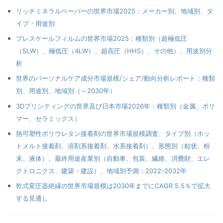
リッチミネラルペーパーの世界市場2025：メーカー別、地域別、タ
イプ・用途別
プレスケールフィルムの世界市場2025：種類別（超極低圧
（5LW）、極低圧（4LW）、超高圧（HHS）、その他）、用途別分
析
世界のパーソナルケア成分市場規模/シェア/動向分析レポート：種類
別、用途別、地域別（～2030年）
3Dプリンティングの世界及び日本市場2026年：種類別（金属、ポリ
マー、セラミックス）
熱可塑性ポリウレタン接着剤の世界市場規模調査、タイプ別（ホッ
トメルト接着剤、溶剤系接着剤、水系接着剤）、形態別（粒状、粉
末、液体）、最終用途産業別（自動車、包装、繊維、消費財、エレ
クトロニクス、建築・建設）、地域別予測：2022-2032年
乾式変圧器絶縁の世界市場規模は2030年までにCAGR 5.5％で拡大
する見通し