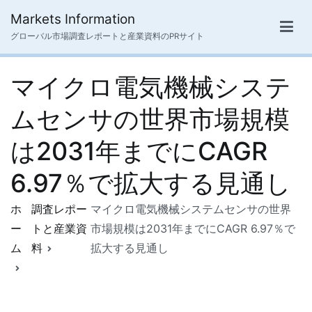
内
Markets Information
容
グローバル市場調査レポートと産業資料のPRサイト
を
ス
マイクロ電気機械システ
キ
ッ
ムセンサの世界市場規模
プ
は2031年までにCAGR
6.97％で拡大する見通し
ホ
調査レポー
マイクロ電気機械システムセンサの世界
ー
トと産業資
市場規模は2031年までにCAGR 6.97％で
ム
料
拡大する見通し