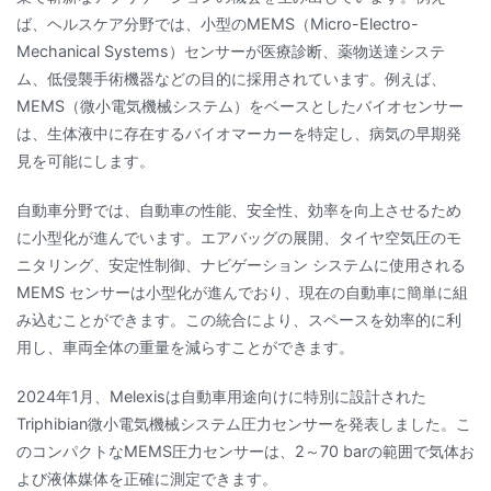
ば、ヘルスケア分野では、小型のMEMS（Micro-Electro-
Mechanical Systems）センサーが医療診断、薬物送達システ
ム、低侵襲手術機器などの目的に採用されています。例えば、
MEMS（微小電気機械システム）をベースとしたバイオセンサー
は、生体液中に存在するバイオマーカーを特定し、病気の早期発
見を可能にします。
自動車分野では、自動車の性能、安全性、効率を向上させるため
に小型化が進んでいます。エアバッグの展開、タイヤ空気圧のモ
ニタリング、安定性制御、ナビゲーション システムに使用される
MEMS センサーは小型化が進んでおり、現在の自動車に簡単に組
み込むことができます。この統合により、スペースを効率的に利
用し、車両全体の重量を減らすことができます。
2024年1月、Melexisは自動車用途向けに特別に設計された
Triphibian微小電気機械システム圧力センサーを発表しました。こ
のコンパクトなMEMS圧力センサーは、2～70 barの範囲で気体お
よび液体媒体を正確に測定できます。