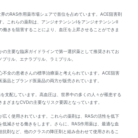
世界のRAS作用薬市場シェアで首位を占めています。ACE阻害剤
。これらの薬剤は、アンジオテンシンIをアンジオテンシンII
Eの働きを阻害することにより、血圧を上昇させることができま
つかの主要な臨床ガイドラインで第一選択薬として推奨されてお
ノプリル、エナラプリル、ラミプリル。
心不全の患者さんの標準治療薬と考えられています。ACE阻害
医薬品とブランド医薬品の両方が販売されています。
場を支配しています。高血圧は、世界中の多くの人々が罹患する
さまざまなCVDの主要なリスク要因となっています。
Bが広く使用されています。これらの薬剤は、RASの活性を低下
を低減させる働きをします。さらに、RAS作用薬は、最適な血
拮抗剤など、他のクラスの降圧剤と組み合わせて使用されるこ