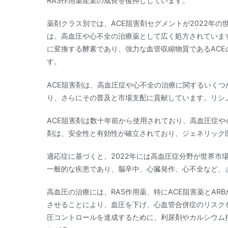
RAS作用薬産業の成長を後押ししています。
薬剤クラス別では、ACE阻害剤セグメントが2022年の
は、高血圧や心不全の治療薬として広く処方されています
に変換する酵素であり、強力な血管収縮物質であるAC
す。
ACE阻害剤は、高血圧症や心不全の治療に関するいく
り、さらにその普及と市場支配に貢献しています。リシ
ACE阻害剤は数十年前から使用されており、高血圧症や
剤は、安全性と有効性が確立されており、ジェネリック
適応症に基づくと、2022年には高血圧症分野が世界市
一般的な疾患であり、脳卒中、心臓発作、心不全など、
高血圧の治療には、RAS作用薬、特にACE阻害薬とAR
させることにより、血圧を下げ、心血管合併症のリスク
圧コントロールを達成するために、利尿剤やカルシウム