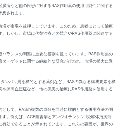
腎臓病など他の疾患に対するRAS作用薬の使用可能性に関する
予想されます。
急増が市場を後押ししています。このため、患者にとって治療
す。しかし、市場は代替治療との競合やRAS作用薬に関連する
液バランスの調整に重要な役割を担っています。RAS作用薬の
療ターゲットに関する継続的な研究が行われ、市場の拡大に繋
要タンパク質を標的とする薬剤など、RASの異なる構成要素を標
病や肺高血圧症など、他の疾患の治療にRAS作用薬を使用する
的として、RASの複数の成分を同時に標的とする併用療法の開
す。例えば、ACE阻害剤とアンジオテンシンII受容体拮抗剤
者に有効であることが示されています。これらの要因が、世界の