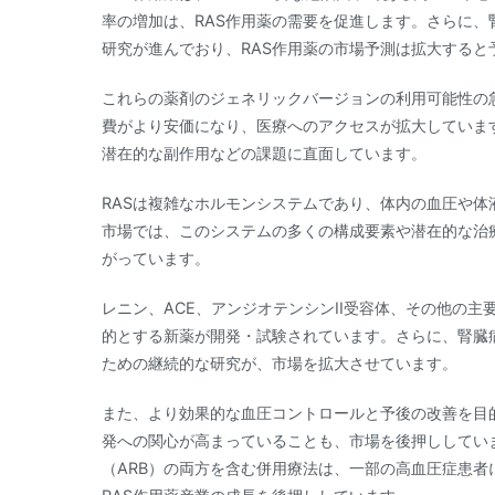
率の増加は、RAS作用薬の需要を促進します。さらに、
研究が進んでおり、RAS作用薬の市場予測は拡大すると
これらの薬剤のジェネリックバージョンの利用可能性の
費がより安価になり、医療へのアクセスが拡大していま
潜在的な副作用などの課題に直面しています。
RASは複雑なホルモンシステムであり、体内の血圧や体
市場では、このシステムの多くの構成要素や潜在的な治
がっています。
レニン、ACE、アンジオテンシンII受容体、その他の主
的とする新薬が開発・試験されています。さらに、腎臓
ための継続的な研究が、市場を拡大させています。
また、より効果的な血圧コントロールと予後の改善を目
発への関心が高まっていることも、市場を後押ししていま
（ARB）の両方を含む併用療法は、一部の高血圧症患