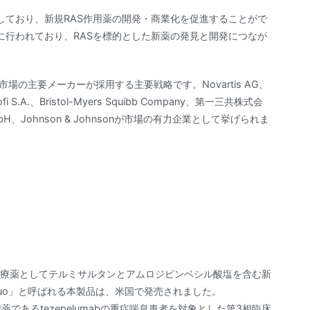
しており、新規RAS作用薬の開発・商業化を促進することがで
に行われており、RASを標的とした新薬の発見と開発につなが
場の主要メーカーが採用する主要戦略です。Novartis AG、
、Sanofi S.A.、Bristol-Myers Squibb Company、第一三共株式会
GmbH、Johnson & Johnsonが市場の有力企業として挙げられま
圧治療薬としてテルミサルタンとアムロジピンベシル酸塩を含む新
 Duo」と呼ばれる本製品は、米国で発売されました。
薬であるtezepelumabの重症喘息患者を対象とした第3相臨床