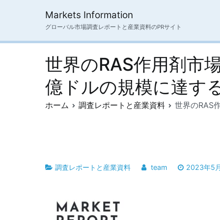
内
Markets Information
容
グローバル市場調査レポートと産業資料のPRサイト
を
ス
キ
世界のRAS作用剤市場展
ッ
プ
億ドルの規模に達す
ホーム
調査レポートと産業資料
世界のRAS
調査レポートと産業資料
team
2023年5