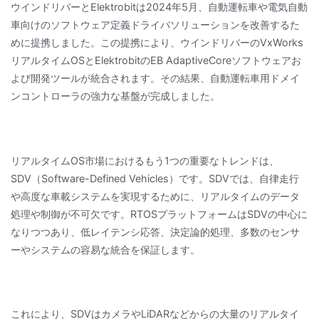
ウインドリバーとElektrobitは2024年5月、自動運転車や電気自動
車向けのソフトウェア定義ドライバソリューションを改善するた
めに提携しました。この提携により、ウインドリバーのVxWorks
リアルタイムOSとElektrobitのEB AdaptiveCoreソフトウェアお
よび開発ツールが統合されます。その結果、自動運転車用ドメイ
ンコントローラの強力な基盤が完成しました。
リアルタイムOS市場におけるもう1つの重要なトレンドは、
SDV（Software-Defined Vehicles）です。SDVでは、自律走行
や高度な車載システムを実現するために、リアルタイムのデータ
処理や制御が不可欠です。RTOSプラットフォームはSDVの中心に
なりつつあり、低レイテンシ応答、決定論的処理、多数のセンサ
ーやシステムの容易な統合を保証します。
これにより、SDVはカメラやLiDARなどからの大量のリアルタイ