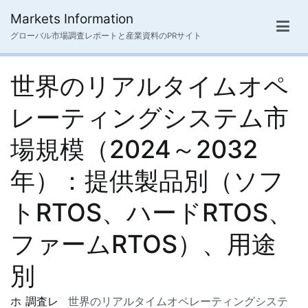
内
Markets Information
容
グローバル市場調査レポートと産業資料のPRサイト
を
ス
世界のリアルタイムオペ
キ
ッ
レーティングシステム市
プ
場規模（2024～2032
年）：提供製品別（ソフ
トRTOS、ハードRTOS、
ファームRTOS）、用途
別
ホ
調査レ
世界のリアルタイムオペレーティングシステ