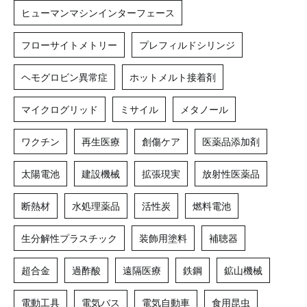
ヒューマンマシンインターフェース
フローサイトメトリー
プレフィルドシリンジ
ヘモグロビン異常症
ホットメルト接着剤
マイクログリッド
ミサイル
メタノール
ワクチン
再生医療
創傷ケア
医薬品添加剤
太陽電池
建設機械
拡張現実
放射性医薬品
断熱材
水処理薬品
活性炭
燃料電池
生分解性プラスチック
装飾用塗料
補聴器
超合金
過酢酸
遠隔医療
鉄鋼
鉱山機械
電動工具
電気バス
電気自動車
食用昆虫