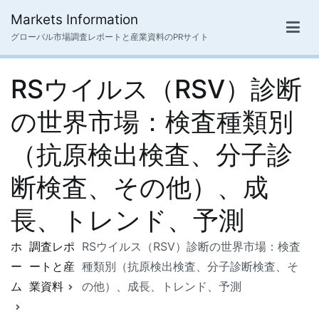
内
Markets Information
容
グローバル市場調査レポートと産業資料のPRサイト
を
ス
RSウイルス（RSV）診断
キ
ッ
の世界市場：検査種類別
プ
（抗原検出検査、分子診
断検査、その他）、成
長、トレンド、予測
ホ
調査レポ
RSウイルス（RSV）診断の世界市場：検査
ー
ートと産
種類別（抗原検出検査、分子診断検査、そ
ム
業資料
の他）、成長、トレンド、予測