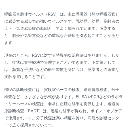
呼吸器合胞体ウイルス（RSV）は、主に呼吸器（肺や呼吸器官）
に感染する感染力の強いウイルスです。乳幼児、幼児、高齢者の
上・下気道感染症の原因としてよく知られています。感染する
と、肺炎や気管支炎などの重篤な合併症を引き起こすことがあり
ます。
現在のところ、RSVに対する特異的な治療法はありません。しか
し、症状は支持療法で管理することができます。予防策として
は、頻繁な手洗いなどの衛生習慣を身につけ、感染者との密接な
接触を避けることです。
RSVの診断検査には、実験室ベースの検査、迅速抗原検査、分子
検査など、さまざまな形式があります。ELISAやPCRなどのラボラ
トリーベースの検査は、非常に正確な結果を提供します。迅速抗
原診断検査（RADT）は、迅速な結果が得られ、ポイントオブケア
で使用されます。分子検査は高い精度を誇り、病院や診断センタ
ーで広く採用されています。