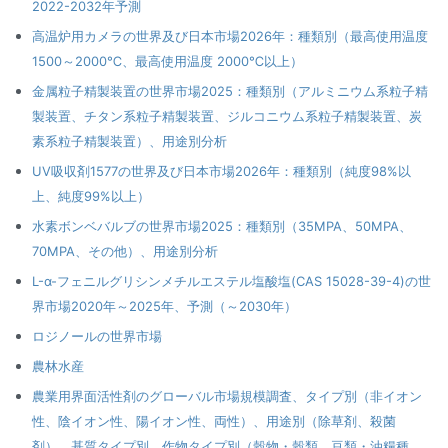
2022-2032年予測
高温炉用カメラの世界及び日本市場2026年：種類別（最高使用温度
1500～2000℃、最高使用温度 2000℃以上）
金属粒子精製装置の世界市場2025：種類別（アルミニウム系粒子精
製装置、チタン系粒子精製装置、ジルコニウム系粒子精製装置、炭
素系粒子精製装置）、用途別分析
UV吸収剤1577の世界及び日本市場2026年：種類別（純度98%以
上、純度99%以上）
水素ボンベバルブの世界市場2025：種類別（35MPA、50MPA、
70MPA、その他）、用途別分析
L-α-フェニルグリシンメチルエステル塩酸塩(CAS 15028-39-4)の世
界市場2020年～2025年、予測（～2030年）
ロジノールの世界市場
農林水産
農業用界面活性剤のグローバル市場規模調査、タイプ別（非イオン
性、陰イオン性、陽イオン性、両性）、用途別（除草剤、殺菌
剤）、基質タイプ別、作物タイプ別（穀物・穀類、豆類・油糧種