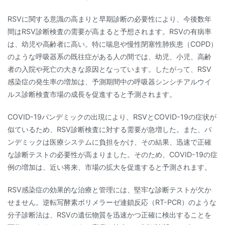
RSVに関する意識の高まりと早期診断の必要性により、今後数年
間はRSV診断検査の需要が高まると予想されます。RSVの有病率
は、幼児や高齢者に高い。特に喘息や慢性閉塞性肺疾患（COPD）
のような呼吸器系の既往症がある人の間では、幼児、小児、高齢
者の入院や死亡の大きな原因となっています。したがって、RSV
感染症の発生率の増加は、予測期間中の呼吸器シンシチアルウイ
ルス診断検査市場の成長を促進すると予測されます。
COVID-19パンデミックの出現により、RSVとCOVID-19の症状が
似ているため、RSV診断検査に対する需要が急増した。また、パ
ンデミックは医療システムに負担をかけ、その結果、迅速で正確
な診断テストの必要性が高まりました。そのため、COVID-19の症
例の増加は、近い将来、市場の拡大を促進すると予測されます。
RSV感染症の効果的な治療と管理には、堅牢な診断テストが欠か
せません。逆転写酵素ポリメラーゼ連鎖反応（RT-PCR）のような
分子診断法は、RSVの遺伝物質を迅速かつ正確に検出することを