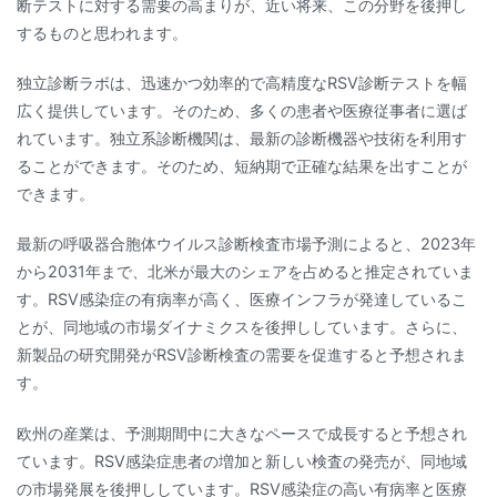
断テストに対する需要の高まりが、近い将来、この分野を後押し
するものと思われます。
独立診断ラボは、迅速かつ効率的で高精度なRSV診断テストを幅
広く提供しています。そのため、多くの患者や医療従事者に選ば
れています。独立系診断機関は、最新の診断機器や技術を利用す
ることができます。そのため、短納期で正確な結果を出すことが
できます。
最新の呼吸器合胞体ウイルス診断検査市場予測によると、2023年
から2031年まで、北米が最大のシェアを占めると推定されていま
す。RSV感染症の有病率が高く、医療インフラが発達しているこ
とが、同地域の市場ダイナミクスを後押ししています。さらに、
新製品の研究開発がRSV診断検査の需要を促進すると予想されま
す。
欧州の産業は、予測期間中に大きなペースで成長すると予想され
ています。RSV感染症患者の増加と新しい検査の発売が、同地域
の市場発展を後押ししています。RSV感染症の高い有病率と医療