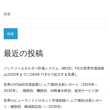
ゲ
検索
ー
シ
検索
ョ
ン
最近の投稿
バッテリーエネルギー貯蔵システム（BESS）TICの世界市場規模
は2032年までにCAGR 11.8％で拡大する見通し
世界のVSaaS市場規模/シェア/動向分析レポート（2025年～
2032年）：種類別、機能別、AI映像分析別、提供サービス別
世界のヒューマノイドロボット市場規模/シェア/動向分析レポー
ト：種類別、構成部品別（～2035年）