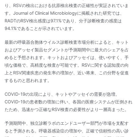
り、RSVの検出における抗原検出検査の正確性が実証されていま
す。Journal of Clinical Microbiologyに掲載された研究では、
RADTのRSV検出感度は97.1%であり、分子診断検査の感度は
94.1%であることが示されています。
最新の呼吸器合胞体ウイルス診断検査市場分析によると、キット
およびアッセイ製品セグメントが予測期間中に最大のシェアを占
めると予想されます。キットおよびアッセイは、使いやすく、手
頃な価格で、高精度な検査が可能です。RSVに関する認知度の向
上とRSV関連疾患の発生率の増加が、近い将来、この分野を促進
するものと思われます。
COVID-19の出現により、キットやアッセイの需要が急増。
COVID-19の患者数の増加に伴い、各国の医療システムが圧倒され
たため、迅速かつ正確なRSV検査の必要性がより一層高まった。
予測期間中、独立診断ラボのエンドユーザー部門が市場を支配す
ると予測される。呼吸器感染症の増加や、正確で信頼性の高い診