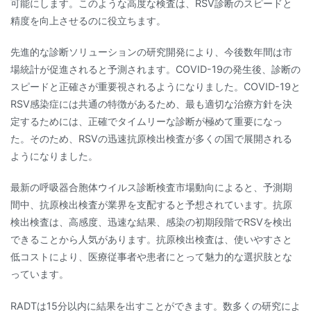
可能にします。このような高度な検査は、RSV診断のスピードと
精度を向上させるのに役立ちます。
先進的な診断ソリューションの研究開発により、今後数年間は市
場統計が促進されると予測されます。COVID-19の発生後、診断の
スピードと正確さが重要視されるようになりました。COVID-19と
RSV感染症には共通の特徴があるため、最も適切な治療方針を決
定するためには、正確でタイムリーな診断が極めて重要になっ
た。そのため、RSVの迅速抗原検出検査が多くの国で展開される
ようになりました。
最新の呼吸器合胞体ウイルス診断検査市場動向によると、予測期
間中、抗原検出検査が業界を支配すると予想されています。抗原
検出検査は、高感度、迅速な結果、感染の初期段階でRSVを検出
できることから人気があります。抗原検出検査は、使いやすさと
低コストにより、医療従事者や患者にとって魅力的な選択肢とな
っています。
RADTは15分以内に結果を出すことができます。数多くの研究によ