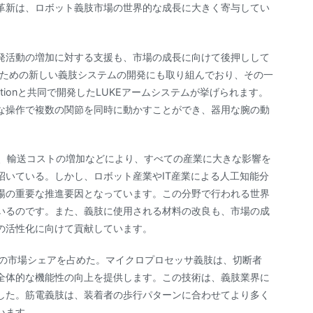
革新は、ロボット義肢市場の世界的な成長に大きく寄与してい
開発活動の増加に対する支援も、市場の成長に向けて後押しして
のための新しい義肢システムの開発にも取り組んでおり、その一
Corporationと共同で開発したLUKEアームシステムが挙げられます。
な操作で複数の関節を同時に動かすことができ、器用な腕の動
上昇、輸送コストの増加などにより、すべての産業に大きな影響を
招いている。しかし、ロボット産業やIT産業による人工知能分
場の重要な推進要因となっています。この分野で行われる世界
いるのです。また、義肢に使用される材料の改良も、市場の成
の活性化に向けて貢献しています。
最大の市場シェアを占めた。マイクロプロセッサ義肢は、切断者
全体的な機能性の向上を提供します。この技術は、義肢業界に
した。筋電義肢は、装着者の歩行パターンに合わせてより多く
います。