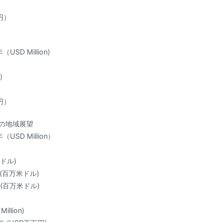
円）
D Million)
)
円）
別の地域展望
SD Million）
米ドル)
 (百万米ドル)
 (百万米ドル)
llion)