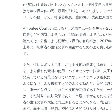
が切断の主要原因の1つとなっています。慢性疾患の世
は毎年世界全体の死亡原因の71%を占めています。このう
り、その他、がん、呼吸器疾患、糖尿病が3大死亡原因
Amputee Coalitionによると、米国では手足を失
疾患などの病気によるもの、45%が外傷によるものだそうです。Prost
論文では、外傷による切断の世界的な有病率は、2017年
上昇と、切断者の生活の質を回復するためのより良い技
す。
また、特にロボット工学における技術の急速な進歩も、
す。より優れた素材の使用、バイオセンサー技術、人工
発展している背景となっています。バイオニック義肢に
ようになり、より機敏で人間のような動きと、美的に魅
し、唯一の欠点は、これらの技術が高価であるため、一
は、まだ開発・試験段階であり、市場に革命をもたらす
者の生活の質を大幅に向上させることができる、意識的
ます。義手は骨、筋肉、神経に外科的に取り付けられ、