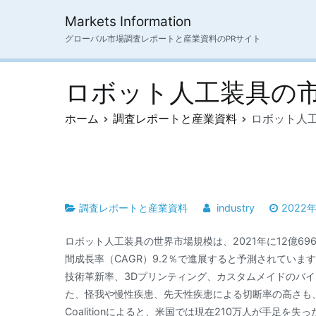
内
Markets Information
容
グローバル市場調査レポートと産業資料のPRサイト
を
ス
キ
ロボット人工装具の市
ッ
プ
ホーム
調査レポートと産業資料
ロボット人工
調査レポートと産業資料
industry
2022
ロボット人工装具の世界市場規模は、2021年に12億69
間成長率（CAGR）9.2％で進展すると予測されてい
技術革新率、3Dプリンティング、カスタムメイドのバ
た、怪我や慢性疾患、先天性疾患による切断率の高さも、
Coalitionによると、米国では現在210万人が手足