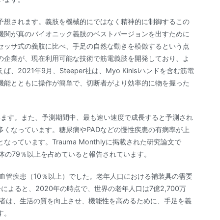
予想されます。義肢を機械的にではなく精神的に制御するこの
機関が真のバイオニック義肢のベストバージョンを出すために
セッサ式の義肢に比べ、手足の自然な動きを模倣するという点
の企業が、現在利用可能な技術で筋電義肢を開発しており、よ
21年9月、Steeper社は、Myo Kinisiハンドを含む筋電
機能とともに操作が簡単で、切断者がより効率的に物を握った
ています。また、予測期間中、最も速い速度で成長すると予測され
多くなっています。糖尿病やPADなどの慢性疾患の有病率が上
ています。Trauma Monthlyに掲載された研究論文で
体の79％以上を占めていると報告されています。
血管疾患（10％以上）でした。老年人口における補装具の需要
よると、2020年の時点で、世界の老年人口は7億2,700万
齢者は、生活の質を向上させ、機能性を高めるために、手足を義
す。