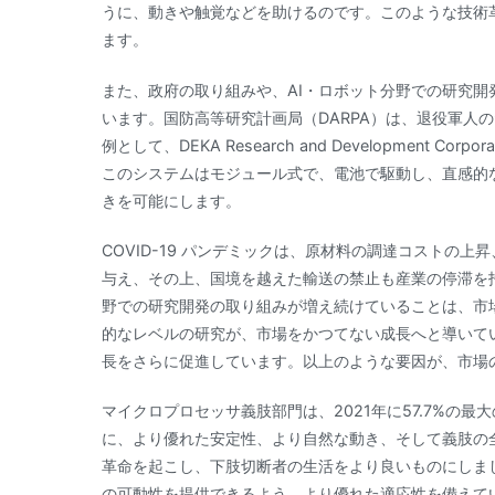
うに、動きや触覚などを助けるのです。このような技術
ます。
また、政府の取り組みや、AI・ロボット分野での研究
います。国防高等研究計画局（DARPA）は、退役軍人
例として、DEKA Research and Development 
このシステムはモジュール式で、電池で駆動し、直感的
きを可能にします。
COVID-19 パンデミックは、原材料の調達コストの
与え、その上、国境を越えた輸送の禁止も産業の停滞を
野での研究開発の取り組みが増え続けていることは、市
的なレベルの研究が、市場をかつてない成長へと導いて
長をさらに促進しています。以上のような要因が、市場
マイクロプロセッサ義肢部門は、2021年に57.7%の
に、より優れた安定性、より自然な動き、そして義肢の
革命を起こし、下肢切断者の生活をより良いものにしま
の可動性を提供できるよう、より優れた適応性を備えて