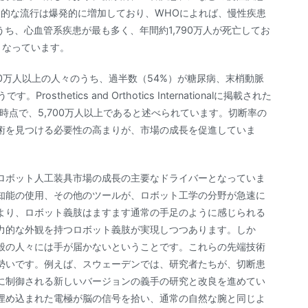
界的な流行は爆発的に増加しており、WHOによれば、慢性疾患
ち、心血管系疾患が最も多く、年間約1,790万人が死亡してお
となっています。
った200万人以上の人々のうち、過半数（54%）が糖尿病、末梢動脈
hetics and Orthotics Internationalに掲載された
時点で、5,700万人以上であると述べられています。切断率の
術を見つける必要性の高まりが、市場の成長を促進していま
ロボット人工装具市場の成長の主要なドライバーとなっていま
知能の使用、その他のツールが、ロボット工学の分野が急速に
より、ロボット義肢はますます通常の手足のように感じられる
力的な外観を持つロボット義肢が実現しつつあります。しか
般の人々には手が届かないということです。これらの先端技術
勢いです。例えば、スウェーデンでは、研究者たちが、切断患
に制御される新しいバージョンの義手の研究と改良を進めてい
埋め込まれた電極が脳の信号を拾い、通常の自然な腕と同じよ