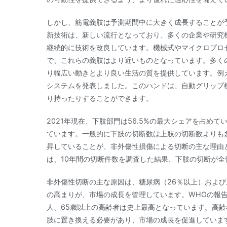
しかし、筋電義肢は予測期間中に大きく成長することが
新技術は、新しい流行となっており、多くの企業や研究
継続的に技術を改良しています。機械式やマイクロプロ
で、これらの義肢はより近いものとなっています。多く
り幅広い動きとより良い生活の質を提供しています。例えば、20
システムを発表しました。このハンドは、自動グリップ
り持ったりすることができます。
2021年現在、下肢部門は56.5%の最大シェアを占め
ています。一般的に下肢の切断数は上肢の切断数よりも
昇していることが、非外傷性損傷による切断の主な理由となっ
は、10年間の切断件数を調査した結果、下肢の切断が全
非外傷性切断の主な原因は、糖尿病（26％以上）および
の高まりが、市場の成長を管理しています。WHOの報告に
人、65歳以上の高齢者は史上最高となっています。高
肢に置き換える必要があり、市場の成長を促進していま