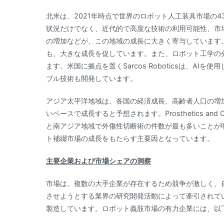
北米は、2021年時点で世界のロボット人工装具市場の4
状況だけでなく、近代的で高度な技術の利用可能性、市
の増加などが、この地域の成長に大きく寄与しています
も、大きな成長を促しています。また、ロボット工学の
ます。米国に拠点を置くSarcos Roboticsは、A
ブル技術も開発しています。
アジア太平洋地域は、各国の経済成長、高齢者人口の増
いペースで成長すると予想されます。Prosthetics and Or
と南アジア地域で外傷性切断術の件数が最も多いことが
ト補綴市場の成長をもたらす主要因となっています。
主要企業および市場シェアの洞察
市場は、複数の大手企業が存在するため競争が激しく、
させようとする業界の研究開発活動によって牽引されて
製造しています。ロボット義肢市場の有力企業には、以