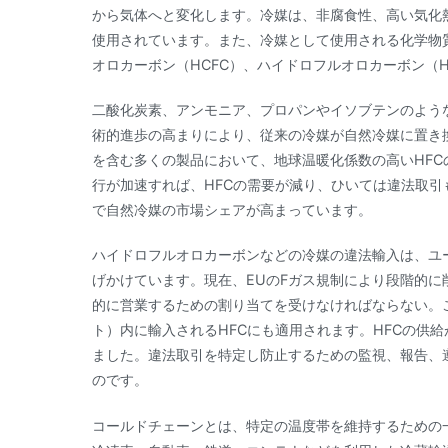
から気体へと変化します。冷媒は、非腐食性、高い気化
使用されています。また、冷媒として使用される化学物
オロカーボン（HCFC）、ハイドロフルオロカーボン（
二酸化炭素、アンモニア、プロパンやイソブテンのよう
術的進歩の高まりにより、従来の冷媒が自然冷媒に置き換
を含む多くの製品において、地球温暖化係数の高いHF
行が加速すれば、HFCの需要が減り、ひいては違法取
で自然冷媒の市場シェアが高まっています。
ハイドロフルオロカーボンなどの冷媒の違法輸入は、ユ
げかけています。現在、EUのFガス規制により段階的に
的に営業するための割り当てを受けなければならない。
ト）内に輸入されるHFCにも適用されます。HFCの供
ました。違法取引を特定し防止するための監視、報告、
のです。
コールドチェーンとは、特定の温度帯を維持するための