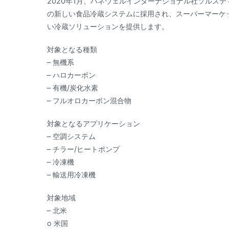
2020年1月、ハネウェルインターナショナル社ソルステ
の新しい食品冷蔵システムに採用され、スーパーマーケ
い冷蔵ソリューションを提供します。
対象となる種類
– 無機系
– ハロカーボン
– 有機/炭化水素
– フルオロカーボン混合物
対象となるアプリケーション
– 空調システム
– チラー/ヒートポンプ
– 冷凍機
– 輸送用冷凍機
対象地域
– 北米
o 米国