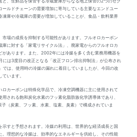
送と、生鮮品を保管する冷蔵倉庫からなる地上保管の2つのセグ
コールドチェーンの需要増加に寄与している主要なエンドユー
冷凍庫や冷蔵庫の需要が増加していることが、食品・飲料業界
、市場の成長を抑制する可能性があります。フルオロカーボン
蔵庫に対する「家電リサイクル法」、廃家電からのフルオロカ
があります。また、2002年には冷媒を多く含む業務用機器を
6月には3度目の改正となる「改正フロン排出抑制法」が公布され
法」では、使用時の冷媒の漏れに着目していましたが、今回の改
しています。
ハロカーボンは特殊化学品で、冷凍空調機器に主に使用されて
使用される飽和炭化水素のフッ素化脂肪族化学誘導体であり、
ゲン原子（炭素、フッ素、水素、塩素、臭素）で構成されていま
を示すと予想されます。冷媒の利用は、世界的な経済成長と国
た。理想的な冷媒は、効率的なエネルギーを供給し、その性能