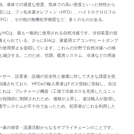
熱、液体での適度な密度、気体での高い密度といった特性から
質には、フッ化水素オレフィン（HFO）、ハイドロクロロフル
HFC）、その他の無機化学物質など、多くのものがある。
なHCは、最も一般的に使用される自然冷媒です。冷却装置の技
えられている。さらにEIAは、家庭用エアコンやヒートポンプ
Cの使用禁止を提唱しています。これらの分野で自然冷媒への移
引も減少する。このため、空調、暖房システム、冷凍などの用途
ーザー、設置者、設備の安全性と健康に対して大きな課題を投
削減されており、HFCsの輸入業者はFガス登録に登録し、合法
これは、プレチャージ機器（工場で冷媒ガスを充填したユニッ
給が段階的に制限されたため、価格が上昇し、違法輸入が急増し
遵守システムが不十分であったため、犯罪者がこれを利用した
一連の保管・流通活動からなるサプライチェーンのことです。