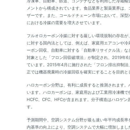
冷凍車、自動車、鉄道、コンテナなどを利用した冷蔵輸
メントから構成されています。食品業界と製薬業界は、
ザーです。また、コールドチェーン市場において、深型
における冷媒の需要を増大させています。
フルオロカーボン冷媒に対する厳しい環境規制の存在が
に対する国内法としては、例えば、家庭用エアコンや冷
ーボン回収、自動車に対する「自動車リサイクル法」など
対象とした「フロン回収破壊法」が制定され、2019年
ています。2015年4月に施行された「フロン排出抑制
正では機器廃棄時の冷媒回収を確実にすることを目的と
ハロカーボン分野は、有利に成長すると推測されます。
います。ハロカーボンは、家庭用および工業用冷凍機で
HCFC、CFC、HFCが含まれます。分子構造はハロ
す。
予測期間中、空調システム分野が最も速い年平均成長率
内基準の向上により、空調システムで大幅に増加しまし