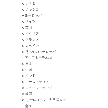
o カナダ
o メキシコ
– ヨーロッパ
o ドイツ
o 英国
o イタリア
o フランス
o スペイン
o その他のヨーロッパ
– アジア太平洋地域
o 日本
o 中国
o インド
o オーストラリア
o ニュージーランド
o 韓国
o その他のアジア太平洋地域
– 南米