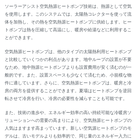
ソーラーアシスト空気熱源ヒートポンプ技術は、熱源として空気
を使用します。このシステムでは、太陽熱コレクターを使って流
体を加熱し、その熱を空気熱源ヒートポンプに供給します。ヒー
トポンプは熱を圧縮して高温にし、暖房や給湯などに利用するこ
とができます。
空気熱源ヒートポンプは、他のタイプの太陽熱利用ヒートポンプ
と比較していくつかの利点があります。地中ループの設置が不要
なため、地中熱源ヒートポンプよりも設置費用が安く済むのが一
般的です。また、設置スペースも少なくて済むため、小規模な物
件に適しています。さらに、空気熱源ヒートポンプは、暖房と冷
房の両方を提供することができます。夏場はヒートポンプを逆回
転させて冷房を行い、冷房の必要性を減らすことも可能です。
また、技術の進歩や、エネルギー効率の高い持続可能な冷暖房ソ
リューションへの需要の高まりにより、空気熱源ヒートポンプの
人気はますます高まっています。新しい空気源ヒートポンプのモ
デルは、古いモデルよりも効率的で、同じ量のエネルギー入力に