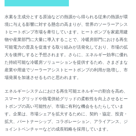
水素を主成分とする原油などの熱源から得られる従来の熱源が環
境に与える影響に対する懸念の高まりが、世界のソーラーアシス
トヒートポンプ市場を牽引しています。ヒートポンプを家庭用建
物や産業部門に大量に導入することで、冷暖房部門における再生
可能電力の普及を促進する取り組みが活発化しており、市場の拡
大を後押しすると予想されます。さらに、エネルギー効率に優れ
た持続可能な冷暖房ソリューションを提供するため、さまざまな
産業や用途でソーラーアシストヒートポンプの利用が急増し、市
場発展を加速させるものと思われます。
エネルギーシステムにおける再生可能エネルギーの割合を高め、
スマートグリッドや熱電併給グリッドの柔軟性を向上させるヒー
トポンプの高い可能性が、市場に有利な機会をもたらしていま
す。企業は、市場シェアを拡大するために、契約・協定、投資・
拡大、パートナーシップ、コラボレーション、アライアンス、ジ
ョイントベンチャーなどの成長戦略を採用しています。