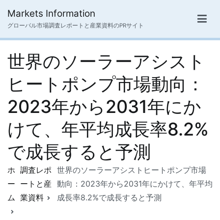
内
Markets Information
容
グローバル市場調査レポートと産業資料のPRサイト
を
ス
世界のソーラーアシスト
キ
ッ
ヒートポンプ市場動向：
プ
2023年から2031年にか
けて、年平均成長率8.2%
で成長すると予測
ホ
調査レポ
世界のソーラーアシストヒートポンプ市場
ー
ートと産
動向：2023年から2031年にかけて、年平均
ム
業資料
成長率8.2%で成長すると予測