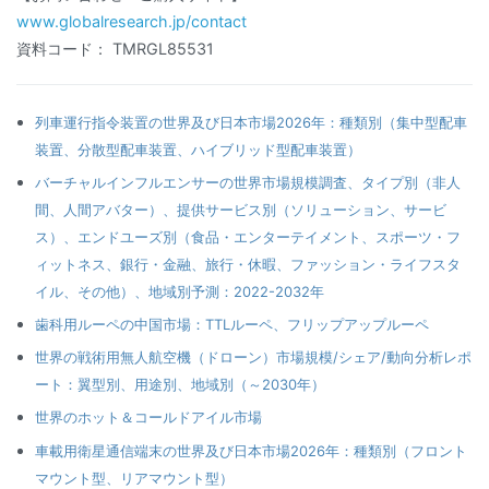
www.globalresearch.jp/contact
資料コード： TMRGL85531
列車運行指令装置の世界及び日本市場2026年：種類別（集中型配車
装置、分散型配車装置、ハイブリッド型配車装置）
バーチャルインフルエンサーの世界市場規模調査、タイプ別（非人
間、人間アバター）、提供サービス別（ソリューション、サービ
ス）、エンドユーズ別（食品・エンターテイメント、スポーツ・フ
ィットネス、銀行・金融、旅行・休暇、ファッション・ライフスタ
イル、その他）、地域別予測：2022-2032年
歯科用ルーペの中国市場：TTLルーペ、フリップアップルーペ
世界の戦術用無人航空機（ドローン）市場規模/シェア/動向分析レポ
ート：翼型別、用途別、地域別（～2030年）
世界のホット＆コールドアイル市場
車載用衛星通信端末の世界及び日本市場2026年：種類別（フロント
マウント型、リアマウント型）