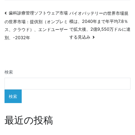
投
歯科診療管理ソフトウェア市場
バイオバッテリーの世界市場規
模は、2040年まで年平均7.8％
の世界市場：提供別（オンプレミ
稿
で拡大後、2億9,550万ドルに達
ス、クラウド）、エンドユーザー
ナ
する見込み
別、-2032年
ビ
ゲ
検索
ー
シ
検索
ョ
ン
最近の投稿