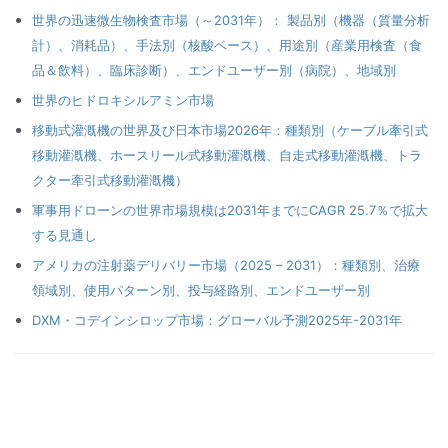
世界の迅速微生物検査市場（～2031年）： 製品別（機器（質量分析
計）、消耗品）、手法別（核酸ベース）、用途別（産業用検査（食
品＆飲料）、臨床診断）、エンドユーザー別（病院）、地域別
世界のヒドロキシルアミン市場
移動式灌漑機の世界及び日本市場2026年：種類別（ケーブル牽引式
移動灌漑機、ホースリール式移動灌漑機、自走式移動灌漑機、トラ
クター牽引式移動灌漑機）
軍事用ドローンの世界市場規模は2031年までにCAGR 25.7％で拡大
する見通し
アメリカの注射薬デリバリー市場（2025 – 2031）：種類別、治療
領域別、使用パターン別、投与経路別、エンドユーザー別
DXM・コデインシロップ市場：グローバル予測2025年-2031年