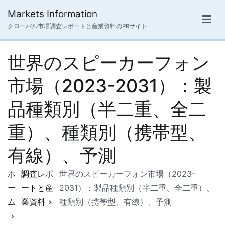
内
Markets Information
容
グローバル市場調査レポートと産業資料のPRサイト
を
ス
世界のスピーカーフォン
キ
ッ
市場（2023-2031）：製
プ
品種類別（半二重、全二
重）、種類別（携帯型、
有線）、予測
ホ
調査レポ
世界のスピーカーフォン市場（2023-
ー
ートと産
2031）：製品種類別（半二重、全二重）、
ム
業資料
種類別（携帯型、有線）、予測