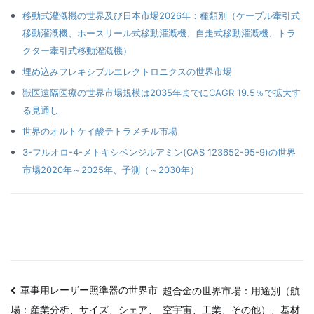
移動式灌漑機の世界及び日本市場2026年：種類別（ケーブル牽引式
移動灌漑機、ホースリール式移動灌漑機、自走式移動灌漑機、トラ
クター牽引式移動灌漑機）
埋め込みフレキシブルエレクトロニクスの世界市場
獣医遠隔医療の世界市場規模は2035年までにCAGR 19.5％で拡大す
る見通し
世界のオルトケイ酸テトラメチル市場
3-フルオロ-4-メトキシベンジルアミン(CAS 123652-95-9)の世界
市場2020年～2025年、予測（～2030年）
投
軍事用レーザー照準器の世界市
超合金の世界市場：用途別（航
空宇宙、工業、その他）、基材
場：産業分析、サイズ、シェア、