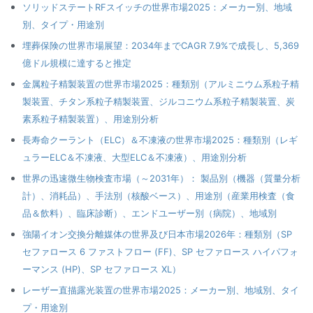
ソリッドステートRFスイッチの世界市場2025：メーカー別、地域
別、タイプ・用途別
埋葬保険の世界市場展望：2034年までCAGR 7.9%で成長し、5,369
億ドル規模に達すると推定
金属粒子精製装置の世界市場2025：種類別（アルミニウム系粒子精
製装置、チタン系粒子精製装置、ジルコニウム系粒子精製装置、炭
素系粒子精製装置）、用途別分析
長寿命クーラント（ELC）＆不凍液の世界市場2025：種類別（レギ
ュラーELC＆不凍液、大型ELC＆不凍液）、用途別分析
世界の迅速微生物検査市場（～2031年）： 製品別（機器（質量分析
計）、消耗品）、手法別（核酸ベース）、用途別（産業用検査（食
品＆飲料）、臨床診断）、エンドユーザー別（病院）、地域別
強陽イオン交換分離媒体の世界及び日本市場2026年：種類別（SP
セファロース 6 ファストフロー (FF)、SP セファロース ハイパフォ
ーマンス (HP)、SP セファロース XL）
レーザー直描露光装置の世界市場2025：メーカー別、地域別、タイ
プ・用途別