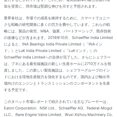
加を背景に、同市場は堅調な伸びを示すと予想されます。
業界各社は、市場での成長を維持するために、スマートでユニー
クな戦略の研究開発に多くの労力を費やしています。これらの戦
略には、製品の発売、M&A、協業、パートナーシップ、既存技術
の改修などが含まれます。2018年10月、Schaeffler India Limited
によると、INA Bearings India Private Limited（「INAイン
ド」）とLuK India Private Limited（「LuKインド」）の
Schaeffler India Limitedへの合併が完了した。さらにシェフラー
は、プネにある最先端施設の新しい生産ホールに2710万ドルを投
資しました。この新しい製造施設は、シェフラーグループのイン
ドにおける現地生産能力を強化するものです。国内および輸出市
場向けのエンジンとトランスミッションのコンポーネントを生産
する予定です。
このタペット市場レポートで紹介されている主なプレーヤーは、
Eaton Corporation、NSK Ltd.、Schaeffler AG、Federal-Mogul
LLC.、Rane Engine Valve Limited、Wuxi Xizhou Machinery Co.