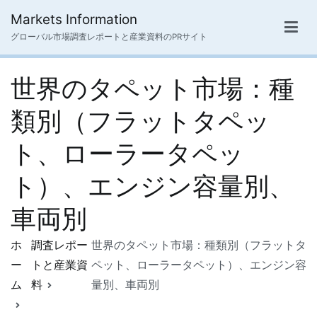
内
Markets Information
容
グローバル市場調査レポートと産業資料のPRサイト
を
ス
世界のタペット市場：種
キ
ッ
類別（フラットタペッ
プ
ト、ローラータペッ
ト）、エンジン容量別、
車両別
ホ
調査レポー
世界のタペット市場：種類別（フラットタ
ー
トと産業資
ペット、ローラータペット）、エンジン容
ム
料
量別、車両別