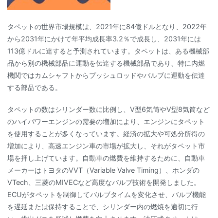
タペットの世界市場規模は、2021年に84億ドルとなり、2022年
から2031年にかけて年平均成長率3.2％で成長し、2031年には
113億ドルに達すると予測されています。タペットは、ある機械部
品から別の機械部品に運動を伝達する機械部品であり、特に内燃
機関ではカムシャフトからプッシュロッドやバルブに運動を伝達
する部品である。
タペットの数はシリンダー数に比例し、V型6気筒やV型8気筒など
のハイパワーエンジンの需要の増加により、エンジンにタペット
を使用することが多くなっています。経済の拡大や可処分所得の
増加により、高速エンジン車の市場が拡大し、それがタペット市
場を押し上げています。自動車の燃費を維持するために、自動車
メーカーはトヨタのVVT（Variable Valve Timing）、ホンダの
VTech、三菱のMIVECなど高度なバルブ技術を開発しました。
ECUがタペットを制御してバルブタイムを変化させ、バルブ機能
を遅延または保持することで、シリンダー内の燃焼を適切に行