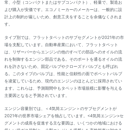
常、小型（コンパクトまたはサブコンパクト）、軽量で、製造お
よび購入が安価です。エコノミーカーのメーカーは、一般的に設
計上の制約が厳しいため、創意工夫をすることを余儀なくされま
す。
タイプ別では、フラットタペットのサブセグメントが2021年の市
場を支配しています。自動車産業において、フラットタペット
は、リザーバーからエンジンの他のすべての部品へのオイルの流
れを制御するエンジン部品である。そのポートを通るオイルの流
れを許さないため、固定バルブやクローズドバルブとも呼ばれ
る。このタイプのバルブは、性能と信頼性の面でポペットバルブ
を凌駕しているため、現代のエンジンのほとんどに採用されてい
ます。これらは、予測期間中もタペット市場規模に影響を与える
主要因となると予測されています。
エンジン容量別では、＜4気筒エンジン＞のサブセグメントが
2021年の世界市場シェアを独占しています。<4気筒エンジン>セ
グメントの成長を促進する主な要因は、いくつかの地域における