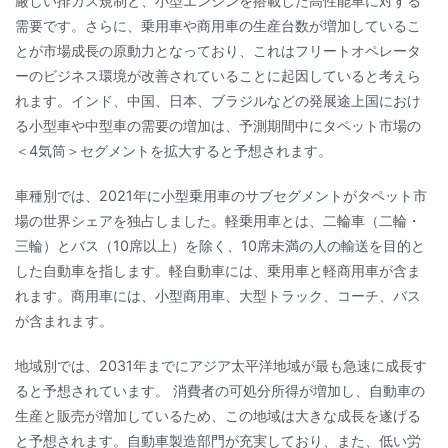
厳しい排ガス規制と、小型エンジンを搭載した高性能車に対する
需要です。さらに、乗用車や商用車の生産台数が増加しているこ
とが市場成長の原動力となっており、これはフリートオペレータ
ーのビジネス環境が改善されていることに起因していると考えら
れます。インド、中国、日本、ブラジルなどの発展途上国におけ
る小型車や中型車の需要の増加は、予測期間中にタペット市場の
＜4気筒＞セグメントを拡大すると予想されます。
車種別では、2021年に小型乗用車のサブセグメントがタペット市
場の世界シェアを独占しました。軽乗用車とは、二輪車（二輪・
三輪）とバス（10席以上）を除く、10席未満の人の輸送を目的と
した自動車を指します。軽自動車には、乗用車と軽商用車が含ま
れます。商用車には、小型商用車、大型トラック、コーチ、バス
が含まれます。
地域別では、2031年までにアジア太平洋地域が最も急速に成長す
ると予想されています。 消費者の可処分所得が増加し、自動車の
生産と販売が増加しているため、この地域は大きな成長を遂げる
と予想されます。自動車製造部門が充実しており、また、低い労