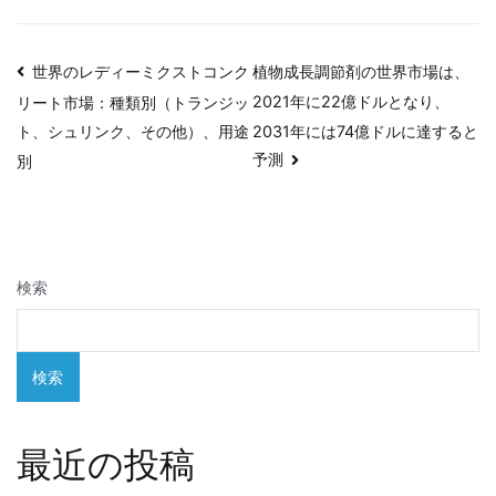
投
世界のレディーミクストコンク
植物成長調節剤の世界市場は、
2021年に22億ドルとなり、
リート市場：種類別（トランジッ
稿
2031年には74億ドルに達すると
ト、シュリンク、その他）、用途
ナ
予測
別
ビ
ゲ
検索
ー
シ
検索
ョ
ン
最近の投稿