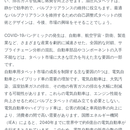
い、排出ガスを低減し燃費を向上させます。油圧式タペットは、
静かで効率的で、バルブクリアランスの維持に役立ちます。最適
なバルブクリアランスを維持するための自己調整式タペットの技
術とデザインは、今後、市場の興味をそそることでしょう。
COVID-19パンデミックの発生は、自動車、航空宇宙・防衛、製造
業など、さまざまな産業を劇的に減速させた。全国的な封鎖、サ
プライチェーン分析の混乱、自動車部品やコンポーネントの入手
不能などは、タペット市場に大きな圧力を与えた主な要因の一部
です。
自動車用タペット市場の成長を制限する主な要因の1つは、電気自
動車とハイブリッド車の需要の増加です。電気自動車は、大気汚
染、温室効果ガスの排出、その他の有害ガスの排出を大幅に削減
する可能性があります。これらの電気自動車は、エンジン性能を
向上させるためにバルブとタペットの組み立てを必要としない。
電気自動車やハイブリッド車は、公害の削減と車両効率の向上に
より、消費者の間で高い需要があります。国際エネルギー機関
（IEA）によると、2040年までに世界中で約6億台の電気自動車が
走行するとされています。このため、電気自動車の販売台数の増