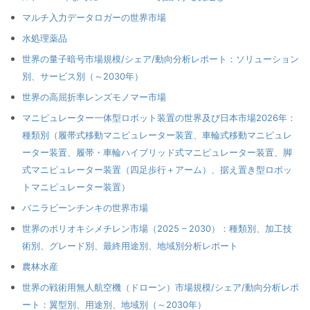
マルチ入力データロガーの世界市場
水処理薬品
世界の量子暗号市場規模/シェア/動向分析レポート：ソリューション
別、サービス別（～2030年）
世界の高屈折率レンズモノマー市場
マニピュレーター一体型ロボット装置の世界及び日本市場2026年：
種類別（履帯式移動マニピュレーター装置、車輪式移動マニピュレ
ーター装置、履帯・車輪ハイブリッド式マニピュレーター装置、脚
式マニピュレーター装置（四足歩行＋アーム）、据え置き型ロボッ
トマニピュレーター装置）
バニラビーンチンキの世界市場
世界のポリオキシメチレン市場（2025 – 2030）：種類別、加工技
術別、グレード別、最終用途別、地域別分析レポート
農林水産
世界の戦術用無人航空機（ドローン）市場規模/シェア/動向分析レポ
ート：翼型別、用途別、地域別（～2030年）