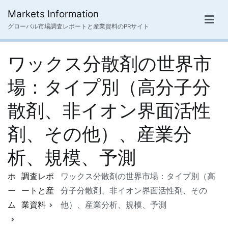
内
Markets Information
容
グローバル市場調査レポートと産業資料のPRサイト
を
ス
ワックス分散剤の世界市
キ
ッ
場：タイプ別（高分子分
プ
散剤、非イオン界面活性
剤、その他）、産業分
析、規模、予測
ホ
調査レポ
ワックス分散剤の世界市場：タイプ別（高
ー
ートと産
分子分散剤、非イオン界面活性剤、その
ム
業資料
他）、産業分析、規模、予測