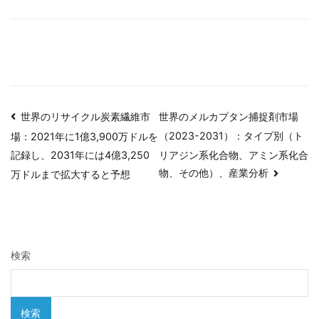
投
世界のリサイクル炭素繊維市
世界のメルカプタン捕捉剤市場
（2023-2031）：タイプ別（ト
場：2021年に1億3,900万ドルを
稿
リアジン系化合物、アミン系化合
記録し、2031年には4億3,250
ナ
物、その他）、産業分析
万ドルまで拡大すると予想
ビ
ゲ
検索
ー
シ
検索