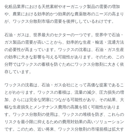
化粧品業界における天然素材やオーガニック製品の需要の増加
や、農業における効率的かつ効果的な農薬散布のニーズの高まり
が、ワックス分散剤市場の需要を後押ししているわけです。
石油・ガスは、世界最大のセクターの一つです。世界中で石油・
ガス製品の需要が高いことから、効率的な生産・輸送・流通方法
の必要性が高まっています。ワックスの沈着は、石油・ガス生産
の効率に大きな影響を与える可能性があります。そのため、この
分野ではワックスの蓄積を防ぐためにワックス分散剤に大きく依
存しています。
ワックスの沈着は、石油・ガス会社にとって高価な提案であるこ
とがわかります。ワックスの蓄積は、流量の減少、圧力損失の増
加、さらには完全な閉塞につながる可能性があり、その結果、大
幅な生産損失とメンテナンス費用の高騰を招く可能性がありま
す。ワックス分散剤の使用は、ワックスの堆積を防ぎ、これらの
リスクを最小限に抑えるための費用対効果の高いソリューション
です。このため、近い将来、ワックス分散剤の市場規模は拡大す