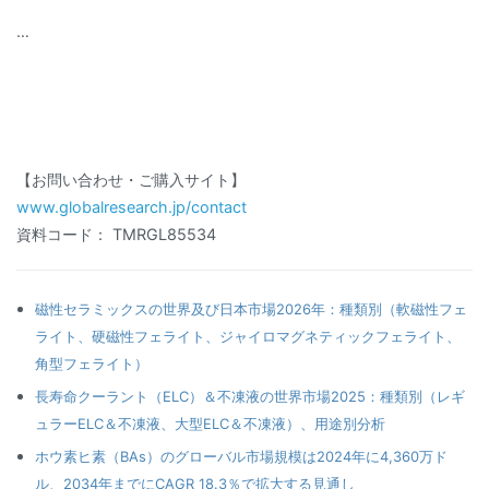
…
【お問い合わせ・ご購入サイト】
www.globalresearch.jp/contact
資料コード： TMRGL85534
磁性セラミックスの世界及び日本市場2026年：種類別（軟磁性フェ
ライト、硬磁性フェライト、ジャイロマグネティックフェライト、
角型フェライト）
長寿命クーラント（ELC）＆不凍液の世界市場2025：種類別（レギ
ュラーELC＆不凍液、大型ELC＆不凍液）、用途別分析
ホウ素ヒ素（BAs）のグローバル市場規模は2024年に4,360万ド
ル、2034年までにCAGR 18.3％で拡大する見通し