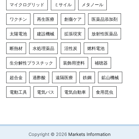
マイクログリッド
ミサイル
メタノール
ワクチン
再生医療
創傷ケア
医薬品添加剤
太陽電池
建設機械
拡張現実
放射性医薬品
断熱材
水処理薬品
活性炭
燃料電池
生分解性プラスチック
装飾用塗料
補聴器
超合金
過酢酸
遠隔医療
鉄鋼
鉱山機械
電動工具
電気バス
電気自動車
食用昆虫
Copyright © 2026
Markets Information